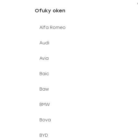
u
e
Ofuky oken
k
l
t
Alfa Romeo
ů
Audi
Avia
Baic
Baw
BMW
Bova
BYD