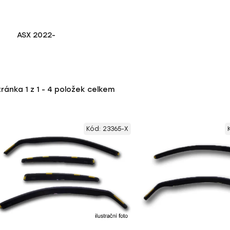
ASX 2022-
tránka
1
z
1
-
4
položek celkem
Kód:
23365-X