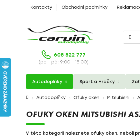
Přejít
Kontakty
Obchodní podmínky
Reklamac
na
obsah
608 822 777
(po - pá: 9:00 - 18:00)
Autodoplňky
Sport a Hračky
Zah
Domů
Autodoplňky
Ofuky oken
Mitsubishi
A
OFUKY OKEN MITSUBISHI AS
V této kategorii naleznete ofuky oken, neboli pr