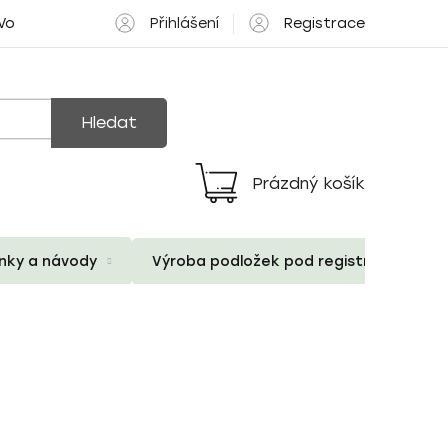
Přihlášení
Registrace
 Volné pozice
Hledat
Prázdný košík
Nákupní
košík
ánky a návody
Výroba podložek pod registrační znač