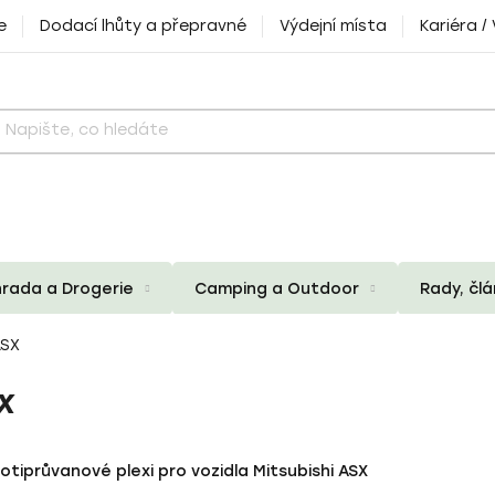
e
Dodací lhůty a přepravné
Výdejní místa
Kariéra /
rada a Drogerie
Camping a Outdoor
Rady, čl
SX
X
otiprůvanové plexi pro vozidla Mitsubishi ASX