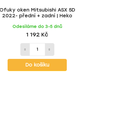
Ofuky oken Mitsubishi ASX 5D
2022- přední + zadní | Heko
Odesíláme do 3-5 dnů
1 192 Kč
Do košíku
O
v
l
á
d
a
c