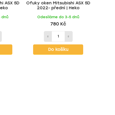
hi ASX 5D
Ofuky oken Mitsubishi ASX 5D
t
Heko
2022- přední | Heko
ů
5 dnů
Odesíláme do 3-5 dnů
780 Kč
Do košíku