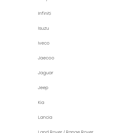
Infiniti
Isuzu
Iveco
Jaecoo
Jaguar
Jeep
Kia
Lancia
Land Rover / Range Rover