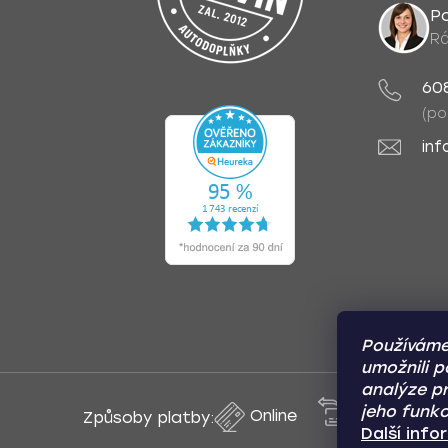
Po
Rá
60
(po
inf
Používáme
umožnili p
analýze pr
jeho funkc
Online
Převod
Způsoby platby:
Další inf