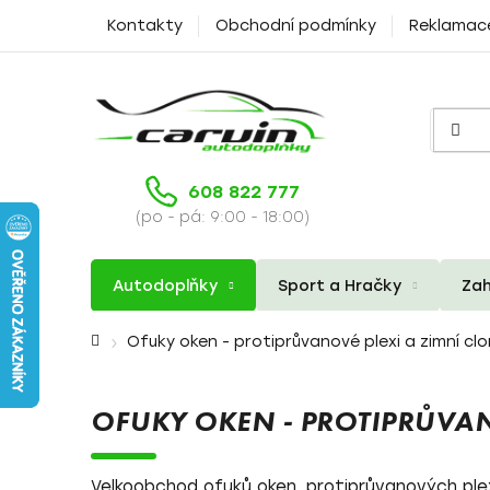
Přejít
Kontakty
Obchodní podmínky
Reklamac
na
obsah
608 822 777
(po - pá: 9:00 - 18:00)
Autodoplňky
Sport a Hračky
Zah
Domů
Ofuky oken - protiprůvanové plexi a zimní cl
OFUKY OKEN - PROTIPRŮVAN
Velkoobchod ofuků oken, protiprůvanových plex