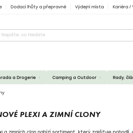
e
Dodací lhůty a přepravné
Výdejní místa
Kariéra /
rada a Drogerie
Camping a Outdoor
Rady, čl
ony
OVÉ PLEXI A ZIMNÍ CLONY
i a zimních clon
nabízí sortiment, který zajišťuje pohodl