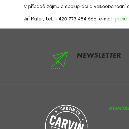
V případě zájmu o spolupráci a velkoobchodní
Jiří Müller,
tel.: +420 773 484 666,
e-mail:
jiri.m
Z
á
p
a
NEWSLETTER
t
Nezmeškejte žádné novi
í
KONTA