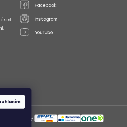
Facebook
Instagram
í sml.
l.
YouTube
ouhlasím
ůsoby dopravy: