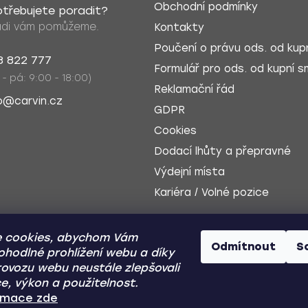
Obchodní podmínky
třebujete poradit?
di vám pomůžeme.
Kontakty
Poučení o právu ods. od kupn
8 822 777
Formulář pro ods. od kupní sm
 - pá: 9:00 - 18:00)
Reklamační řád
o@carvin.cz
GDPR
Cookies
Dodací lhůty a přepravné
Výdejní místa
Kariéra / Volné pozice
 cookies, abychom Vám
Odmítnout
S
ohodlné prohlížení webu a díky
ovozu webu neustále zlepšovali
e, výkon a použitelnost.
Dobírka
Zp
ormace zde