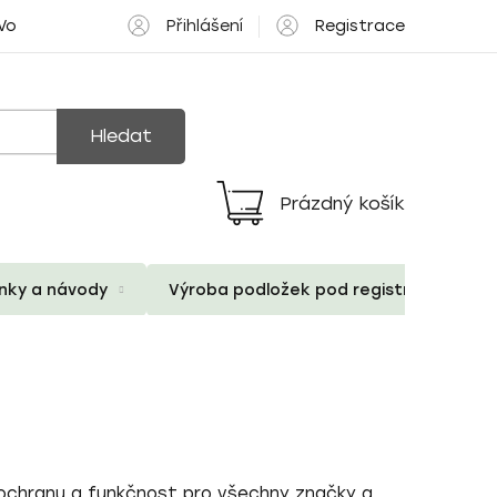
Přihlášení
Registrace
 Volné pozice
Hledat
Prázdný košík
Nákupní
košík
ánky a návody
Výroba podložek pod registrační znač
í, ochranu a funkčnost pro všechny značky a