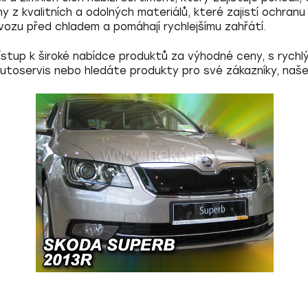
eny z
kvalitních a odolných materiálů
, které zajistí ochran
vozu před chladem a pomáhají rychlejšímu zahřátí.
ístup k široké nabídce produktů za
výhodné ceny
, s
rychl
autoservis nebo hledáte produkty pro své zákazníky, naše