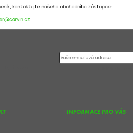
 ceník, kontaktujte našeho obchodního zástupce:
uller@carvin.cz
nky či slevy!
Přihlášením souh
KT
INFORMACE PRO VÁS