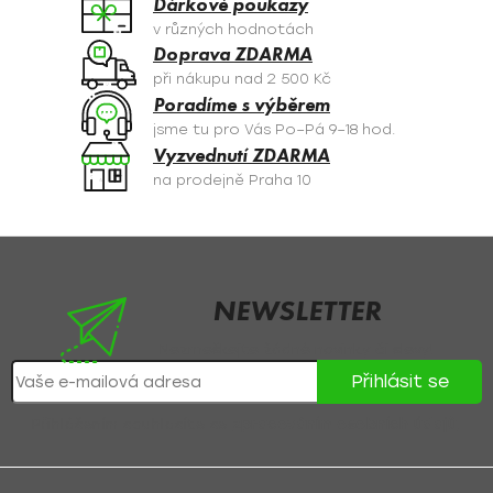
Dárkové poukazy
p
v různých hodnotách
r
Doprava ZDARMA
v
při nákupu nad 2 500 Kč
k
Poradíme s výběrem
y
jsme tu pro Vás Po–Pá 9–18 hod.
v
Vyzvednutí ZDARMA
ý
na prodejně Praha 10
p
i
s
Z
u
á
p
NEWSLETTER
a
Nezmeškejte žádné novinky či slevy!
t
Přihlásit se
í
Přihlášením souhlasíte se
zpracováním osobních údajů
.