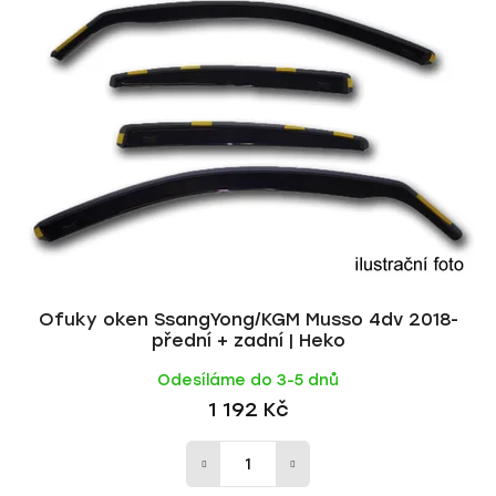
p
í
i
p
s
r
p
o
r
d
o
u
d
k
u
t
k
ů
t
ů
Ofuky oken SsangYong/KGM Musso 4dv 2018-
přední + zadní | Heko
Odesíláme do 3-5 dnů
1 192 Kč