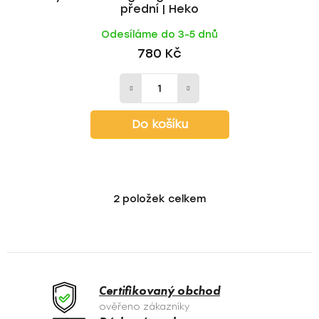
přední | Heko
Odesíláme do 3-5 dnů
780 Kč
Do košíku
2
položek celkem
O
v
l
á
d
a
Certifikovaný obchod
c
ověřeno zákazníky
í