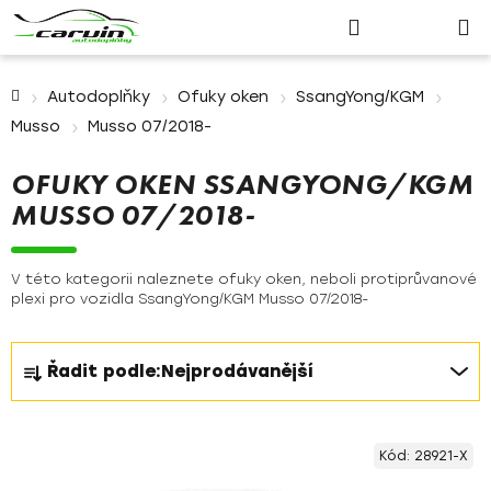
Nákupn
Přejít
Hledat
Přihlášení
na
košík
obsah
Domů
Autodoplňky
Ofuky oken
SsangYong/KGM
Musso
Musso 07/2018-
OFUKY OKEN SSANGYONG/KGM
MUSSO 07/2018-
V této kategorii naleznete ofuky oken, neboli protiprůvanové
plexi pro vozidla SsangYong/KGM Musso 07/2018-
Ř
Řadit podle:
Nejprodávanější
a
z
V
e
Kód:
28921-X
ý
n