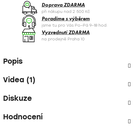
Doprava ZDARMA
při nákupu nad 2 500 Kč
Poradíme s výběrem
jsme tu pro Vás Po–Pá 9–18 hod.
Vyzvednutí ZDARMA
na prodejně Praha 10
Popis
Videa (1)
Diskuze
Hodnocení