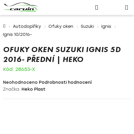
Nákupn
Přejít
Hledat
Přihlášení
na
košík
obsah
Domů
Autodoplňky
Ofuky oken
Suzuki
Ignis
Ignis 10/2016-
OFUKY OKEN SUZUKI IGNIS 5D
2016- PŘEDNÍ | HEKO
Kód:
28653-X
Průměrné
Neohodnoceno
Podrobnosti hodnocení
hodnocení
Značka:
Heko Plast
produktu
je
0,0
z
5
hvězdiček.