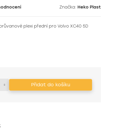
hodnocení
Značka:
Heko Plast
iprůvanové plexi přední pro Volvo XC40 5D
Přidat do košíku
t