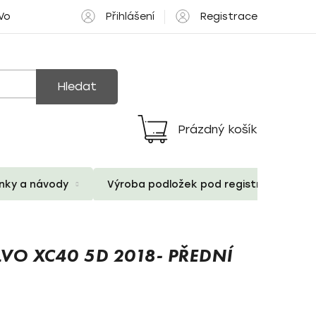
Přihlášení
Registrace
 Volné pozice
Hledat
Prázdný košík
Nákupní
košík
ánky a návody
Výroba podložek pod registrační znač
VO XC40 5D 2018- PŘEDNÍ