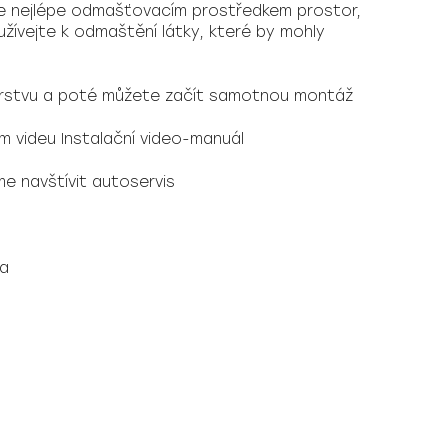
te nejlépe odmašťovacím prostředkem prostor,
žívejte k odmaštění látky, které by mohly
 vrstvu a poté můžete začít samotnou montáž
ím videu
Instalační video-manuál
me navštívit autoservis
na