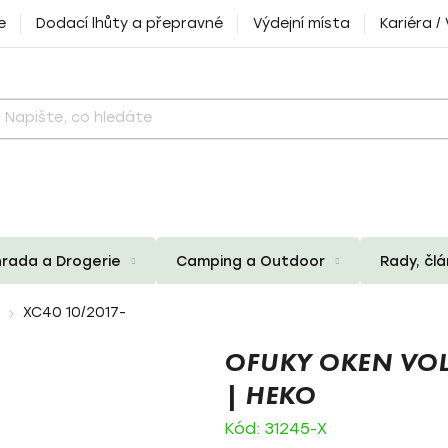
e
Dodací lhůty a přepravné
Výdejní místa
Kariéra /
rada a Drogerie
Camping a Outdoor
Rady, čl
XC40 10/2017-
OFUKY OKEN VOL
| HEKO
Kód:
31245-X