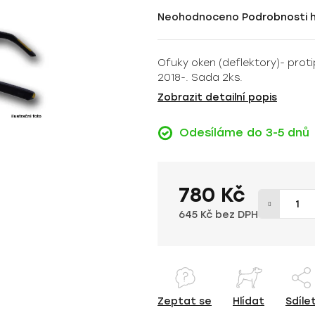
Průměrné
Neohodnoceno
Podrobnosti 
hodnocení
produktu
Ofuky oken (deflektory)- prot
je
2018-. Sada 2ks.
0,0
z
Zobrazit detailní popis
5
hvězdiček.
Odesíláme do 3-5 dnů
780 Kč
645 Kč bez DPH
Měrná cena:
Zeptat se
Hlídat
Sdíle