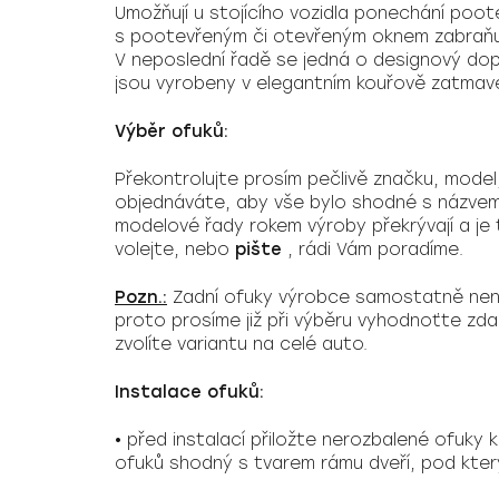
Umožňují u stojícího vozidla ponechání poote
s pootevřeným či otevřeným oknem zabraňují
V neposlední řadě se jedná o designový dop
jsou vyrobeny v elegantním kouřově zatmav
Výběr ofuků:
Překontrolujte prosím pečlivě značku, model
objednáváte, aby vše bylo shodné s názvem
modelové řady rokem výroby překrývají a je 
volejte, nebo
pište
, rádi Vám poradíme.
Pozn.:
Zadní ofuky výrobce samostatně nenab
proto prosíme již při výběru vyhodnoťte zd
zvolíte variantu na celé auto.
Instalace ofuků:
• před instalací přiložte nerozbalené ofuky 
ofuků shodný s tvarem rámu dveří, pod kter