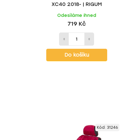
XC40 2018- | RIGUM
Odesíláme ihned
719 Kč
Do košíku
Kód:
31246