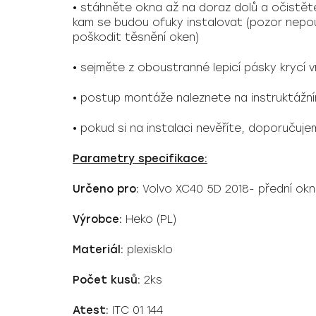
• stáhněte okna až na doraz dolů a očistě
kam se budou ofuky instalovat (pozor nepou
poškodit těsnění oken)
• sejměte z oboustranné lepicí pásky krycí
• postup montáže naleznete na instruktážn
• pokud si na instalaci nevěříte, doporučuje
Parametry specifikace:
Určeno pro:
Volvo XC40 5D 2018- přední ok
Výrobce:
Heko (PL)
Materiál:
plexisklo
Počet kusů:
2ks
Atest:
ITC 01 144