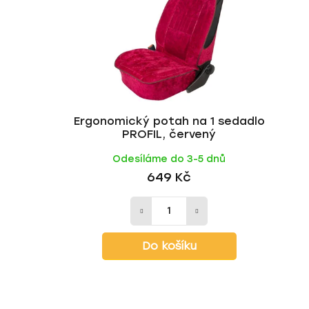
Ergonomický potah na 1 sedadlo
PROFIL, červený
Odesíláme do 3-5 dnů
649 Kč
Do košíku
Z
á