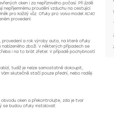
vřených oken i za nepříznivého počasí. Při jízdě
 nepříjemnému proudění vzduchu na cestující.
lněk pro každý vůz. Ofuky pro
Volvo
model
XC40
eném provedení.
, provedení a rok výroby auta, na které ofuky
 nabízeného zboží. V některých případech se
třeba i na to brát zřetel. V případě pochybností
ízí, tudíž je nelze samostatně dokoupit,
a Vám skutečně stačí pouze přední, nebo raději
k obvodu oken a překontrolujte, zda je tvar
ý se budou ofuky instalovat