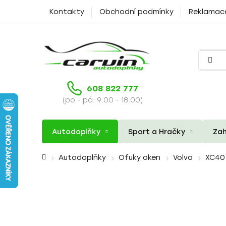
Přejít
Kontakty
Obchodní podmínky
Reklamac
na
obsah
608 822 777
(po - pá: 9:00 - 18:00)
Autodoplňky
Sport a Hračky
Zah
Domů
Autodoplňky
Ofuky oken
Volvo
XC40