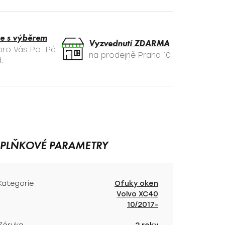
e s výběrem
Vyzvednutí ZDARMA
 pro Vás Po–Pá
na prodejně Praha 10
.
PLŇKOVÉ PARAMETRY
Kategorie
Ofuky oken
Volvo XC40
10/2017-