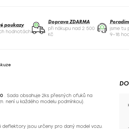
Doprava ZDARMA
Poradím
é poukazy
při nákupu nad 2 500
jsme tu
ých hodnotách
Kč
9–18 hod
skuze
DO
40
. Sada obsahuje 2ks přesných ofuků na
zn. není u každého modelu podmínkou).
li deflektory jsou určeny pro daný model vozu.