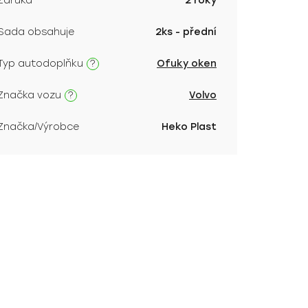
Záruka
2 roky
Sada obsahuje
2ks - přední
?
Typ autodoplňku
Ofuky oken
?
Značka vozu
Volvo
Značka/Výrobce
Heko Plast