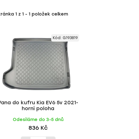
tránka
1
z
1
-
1
položek celkem
Kód:
G193819
Vana do kufru Kia EV6 5v 2021-
horní poloha
Odesíláme do 3-5 dnů
836 Kč