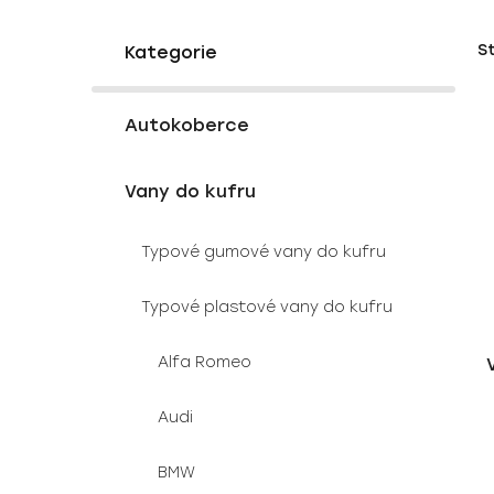
P
K
Přeskočit
S
a
o
kategorie
t
s
e
V
t
g
Autokoberce
ý
r
o
p
a
r
Vany do kufru
i
i
n
e
s
n
Typové gumové vany do kufru
p
í
r
p
Typové plastové vany do kufru
o
a
d
n
Alfa Romeo
u
e
k
l
Audi
t
ů
BMW