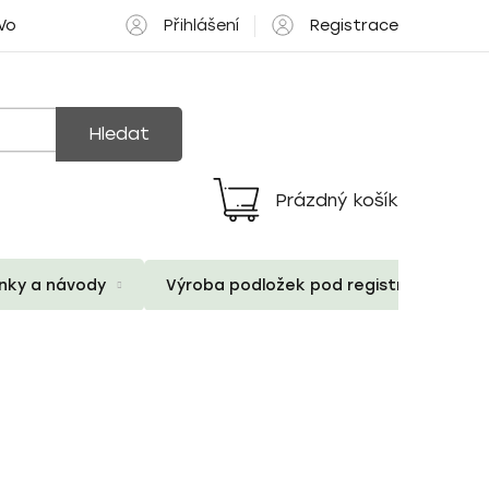
Přihlášení
Registrace
 Volné pozice
Hledat
Prázdný košík
Nákupní
košík
ánky a návody
Výroba podložek pod registrační znač