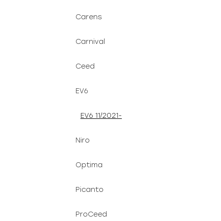
Carens
Carnival
Ceed
EV6
EV6 11/2021-
Niro
Optima
Picanto
ProCeed