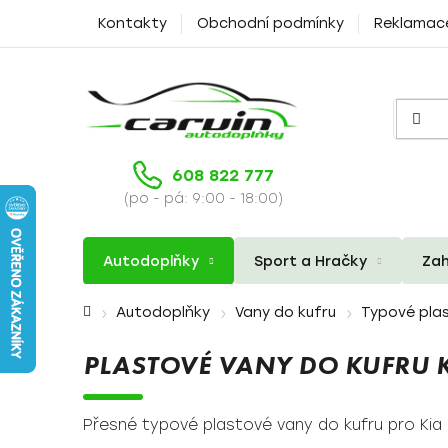
Přejít
Kontakty
Obchodní podmínky
Reklamac
na
obsah
608 822 777
(po - pá: 9:00 - 18:00)
Autodoplňky
Sport a Hračky
Zah
Domů
Autodoplňky
Vany do kufru
Typové plas
PLASTOVÉ VANY DO KUFRU K
Přesné typové plastové vany do kufru pro Kia 