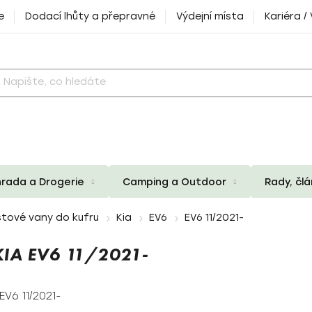
e
Dodací lhůty a přepravné
Výdejní místa
Kariéra /
rada a Drogerie
Camping a Outdoor
Rady, čl
tové vany do kufru
Kia
EV6
EV6 11/2021-
IA EV6 11/2021-
EV6 11/2021-