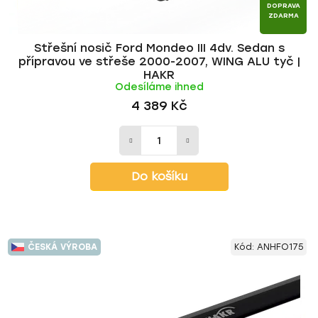
DOPRAVA
ZDARMA
Střešní nosič Ford Mondeo III 4dv. Sedan s
přípravou ve střeše 2000-2007, WING ALU tyč |
HAKR
Odesíláme ihned
4 389 Kč
Do košíku
ČESKÁ VÝROBA
Kód:
ANHFO175