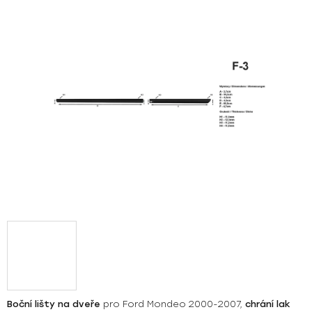
z
5
hvězdiček.
Boční lišty na dveře
pro Ford Mondeo 2000-2007,
chrání lak