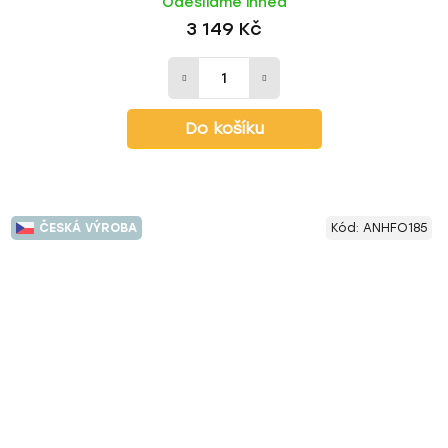
Odesíláme ihned
3 149 Kč
Do košíku
ČESKÁ VÝROBA
Kód:
ANHFO185