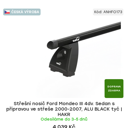
ČESKÁ VÝROBA
Kód:
ANHFO173
DOPRAVA
ZDARMA
Střešní nosič Ford Mondeo III 4dv. Sedan s
přípravou ve střeše 2000-2007, ALU BLACK tyč |
HAKR
Odesíláme do 3-5 dnů
4 039 Kč