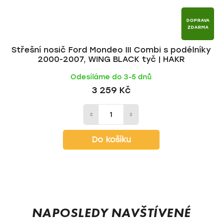
DOPRAVA
ZDARMA
Střešní nosič Ford Mondeo III Combi s podélníky
2000-2007, WING BLACK tyč | HAKR
Odesíláme do 3-5 dnů
3 259 Kč
Do košíku
Z
á
p
NAPOSLEDY NAVŠTÍVENÉ
a