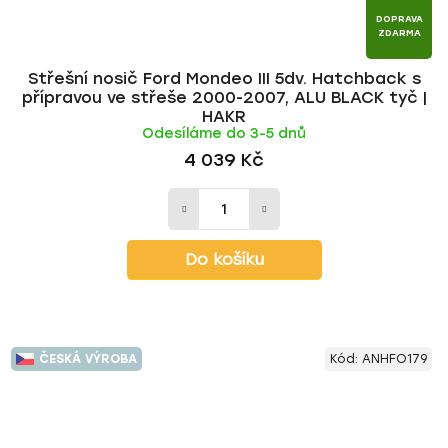
DOPRAVA
ZDARMA
Střešní nosič Ford Mondeo III 5dv. Hatchback s
přípravou ve střeše 2000-2007, ALU BLACK tyč |
HAKR
Odesíláme do 3-5 dnů
4 039 Kč
Do košíku
ČESKÁ VÝROBA
Kód:
ANHFO179