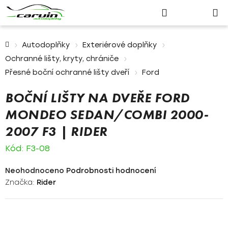
Nákupn
Přejít
Hledat
Přihlášení
na
košík
obsah
Domů
Autodoplňky
Exteriérové doplňky
Ochranné lišty, kryty, chrániče
Přesné boční ochranné lišty dveří
Ford
BOČNÍ LIŠTY NA DVEŘE FORD
MONDEO SEDAN/COMBI 2000-
2007 F3 | RIDER
Kód:
F3-08
Průměrné
Neohodnoceno
Podrobnosti hodnocení
hodnocení
Značka:
Rider
produktu
je
0,0