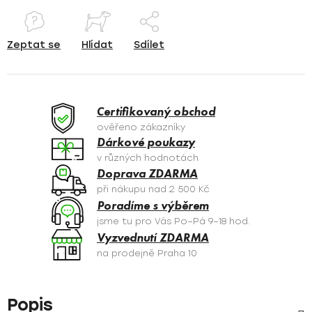
Zeptat se
Hlídat
Sdílet
Certifikovaný obchod
ověřeno zákazníky
Dárkové poukazy
v různých hodnotách
Doprava ZDARMA
při nákupu nad 2 500 Kč
Poradíme s výběrem
jsme tu pro Vás Po–Pá 9–18 hod.
Vyzvednutí ZDARMA
na prodejně Praha 10
Popis