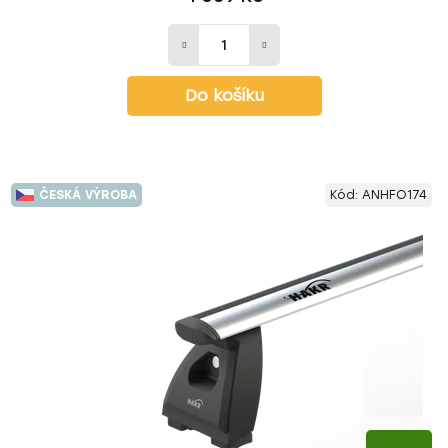
Do košíku
ČESKÁ VÝROBA
Kód:
ANHFO174