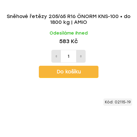
Sněhové řetězy 205/65 R16 ÖNORM KNS-100 • do
1800 kg | AMiO
Odesíláme ihned
583 Kč
Do košíku
Kód:
02115-19