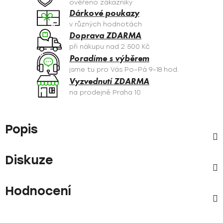
ověřeno zákazníky
Dárkové poukazy
v různých hodnotách
Doprava ZDARMA
při nákupu nad 2 500 Kč
Poradíme s výběrem
jsme tu pro Vás Po–Pá 9–18 hod.
Vyzvednutí ZDARMA
na prodejně Praha 10
Popis
Diskuze
Hodnocení