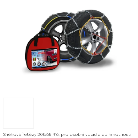
z
5
hvězdiček.
Sněhové řetězy 205/65 R16, pro osobní vozidla do hmotnosti