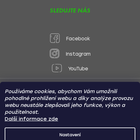
SLEDUJTE NÁS
Facebook
Instagram
YouTube
Používáme cookies, abychom Vám umožnili
Způsoby platby:
pohodlné prohlížení webu a díky analýze provozu
Online
Převod
Dobírka
webu neustále zlepšovali jeho funkce, výkon a
použitelnost.
Způsoby dopravy:
Další informace zde
Nastavení