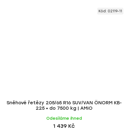
Kód:
02119-11
Sněhové řetězy 205/65 R16 SUV/VAN ÖNORM KB-
225 • do 7500 kg | AMiO
Odesíláme ihned
1 439 Kč