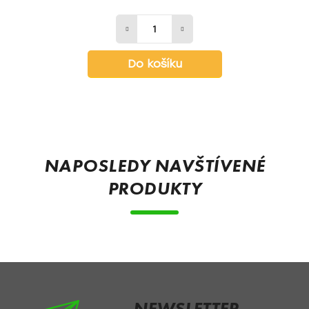
Do košíku
Z
á
p
NAPOSLEDY NAVŠTÍVENÉ
a
PRODUKTY
t
í
NEWSLETTER