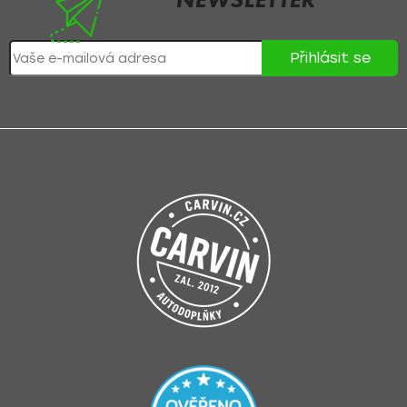
Nezmeškejte žádné novinky či slevy!
Přihlásit se
Přihlášením souhlasíte se
zpracováním osobních údajů
.