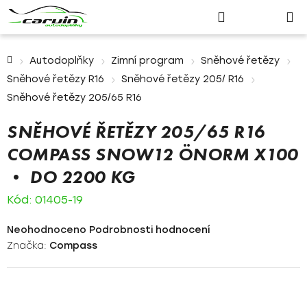
Nákupn
Přejít
Hledat
Přihlášení
na
košík
obsah
Domů
Autodoplňky
Zimní program
Sněhové řetězy
Sněhové řetězy R16
Sněhové řetězy 205/ R16
Sněhové řetězy 205/65 R16
SNĚHOVÉ ŘETĚZY 205/65 R16
COMPASS SNOW12 ÖNORM X100
• DO 2200 KG
Kód:
01405-19
Průměrné
Neohodnoceno
Podrobnosti hodnocení
hodnocení
Značka:
Compass
produktu
je
0,0