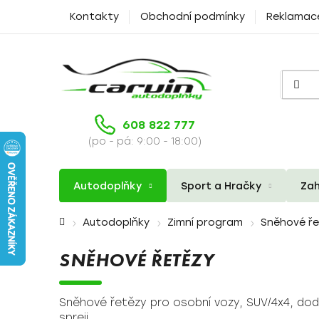
Přejít
Kontakty
Obchodní podmínky
Reklamac
na
obsah
608 822 777
(po - pá: 9:00 - 18:00)
Autodoplňky
Sport a Hračky
Zah
Domů
Autodoplňky
Zimní program
Sněhové ř
SNĚHOVÉ ŘETĚZY
Sněhové řetězy pro osobní vozy, SUV/4x4, dodá
spreji.