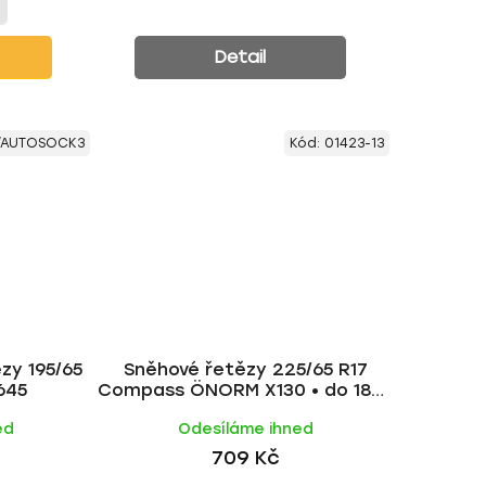
Detail
/AUTOSOCK3
Kód:
01423-13
ězy 195/65
Sněhové řetězy 225/65 R17
645
Compass ÖNORM X130 • do 1800
kg
ed
Odesíláme ihned
709 Kč