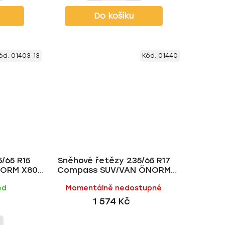
Do košíku
ód:
01403-13
Kód:
01440
/65 R15
Sněhové řetězy 235/65 R17
ORM X80 •
Compass SUV/VAN ÖNORM
vel.250 • do 7500 kg
ed
Momentálně nedostupné
1 574 Kč