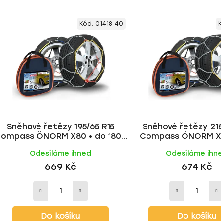
Kód:
01418-40
Sněhové řetězy 195/65 R15
Sněhové řetězy 215
ompass ÖNORM X80 • do 1800
Compass ÖNORM X1
kg
1800 kg
Odesíláme ihned
Odesíláme ihn
669 Kč
674 Kč
Do košíku
Do košíku