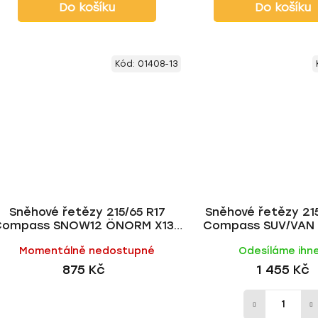
Do košíku
Do košíku
Kód:
01408-13
Sněhové řetězy 215/65 R17
Sněhové řetězy 215
Compass SNOW12 ÖNORM X130
Compass SUV/VAN
• do 2200 kg
vel.230 • do 75
Momentálně nedostupné
Odesíláme ihn
875 Kč
1 455 Kč