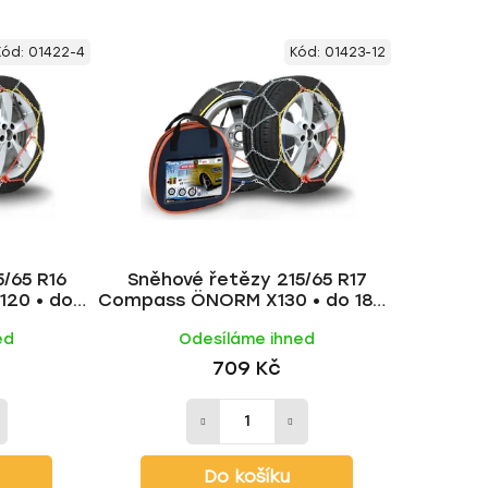
z
e
Kód:
01422-4
Kód:
01423-12
n
í
p
r
o
d
u
k
/65 R16
Sněhové řetězy 215/65 R17
t
20 • do
Compass ÖNORM X130 • do 1800
ů
kg
ed
Odesíláme ihned
709 Kč
Do košíku