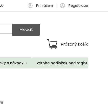
Přihlášení
Registrace
 Volné pozice
Hledat
Prázdný košík
Nákupní
košík
ánky a návody
Výroba podložek pod registrační znač
ve