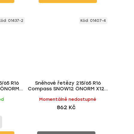
Kód:
01437-2
Kód:
01407-4
5/65 R16
Sněhové řetězy 215/65 R16
 ÖNORM
Compass SNOW12 ÖNORM X120
00 kg
• do 2200 kg
ed
Momentálně nedostupné
862 Kč