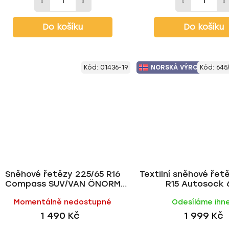
Do košíku
Do košíku
Kód:
01436-19
NORSKÁ VÝROBA
Kód:
645
Sněhové řetězy 225/65 R16
Textilní sněhové řet
Compass SUV/VAN ÖNORM
R15 Autosock 
vel.240 • do 7500 kg
Momentálně nedostupné
Odesíláme ihn
1 490 Kč
1 999 Kč