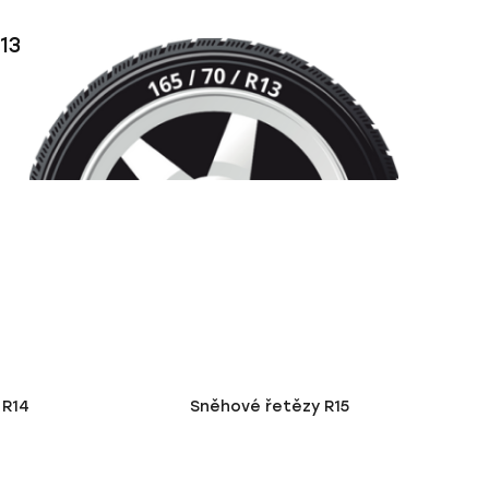
13
 R14
Sněhové řetězy R15