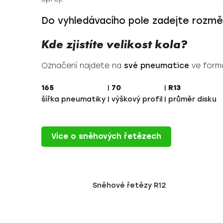
Do vyhledávacího pole zadejte rozmě
Kde zjistíte velikost kola?
Označení najdete na
své pneumatice
ve form
165
|
70
|
R13
šířka pneumatiky
|
výškový profil
|
průměr disku
Více o sněhových řetězech
Sněhové řetězy R12