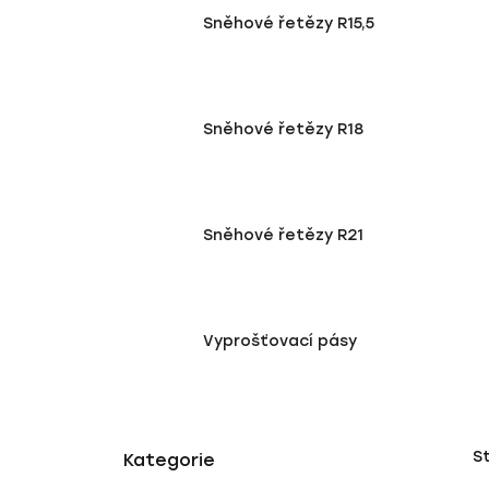
Sněhové řetězy R15,5
Sněhové řetězy R18
Sněhové řetězy R21
Vyprošťovací pásy
P
K
Přeskočit
S
a
o
kategorie
t