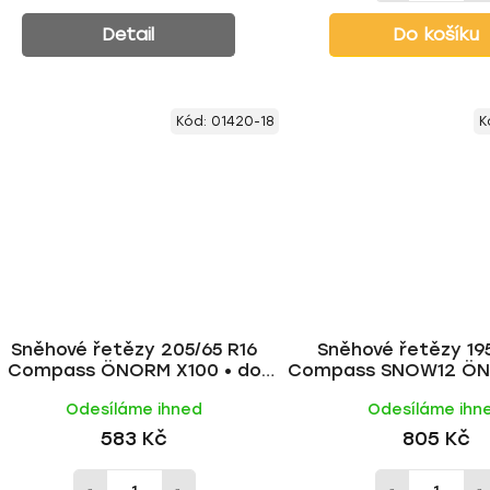
Detail
Do košíku
Kód:
01420-18
K
Sněhové řetězy 205/65 R16
Sněhové řetězy 195
Compass ÖNORM X100 • do
Compass SNOW12 ÖN
1800 kg
do 2200 kg
Odesíláme ihned
Odesíláme ihn
583 Kč
805 Kč