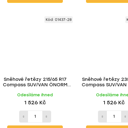
Kód:
01437-28
Sněhové řetězy 215/65 R17
Sněhové řetězy 23
Compass SUV/VAN ÖNORM
Compass SUV/VAN
vel.245 • do 7500 kg
vel.245 • do 75
Odesíláme ihned
Odesíláme ihn
1 526 Kč
1 526 Kč