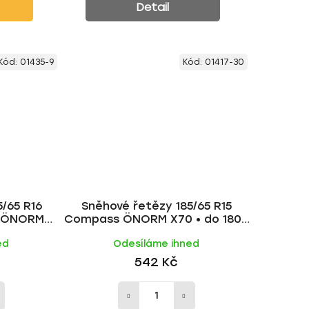
Detail
Kód:
01435-9
Kód:
01417-30
/65 R16
Sněhové řetězy 185/65 R15
 ÖNORM
Compass ÖNORM X70 • do 1800
00 kg
kg
ed
Odesíláme ihned
542 Kč