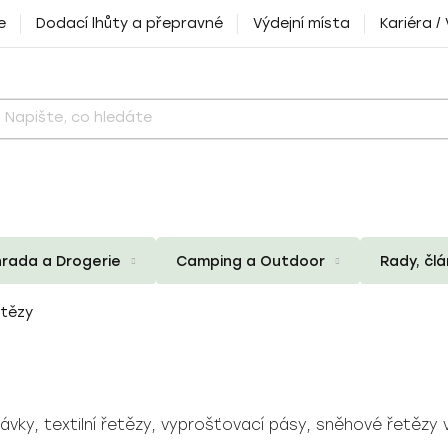
e
Dodací lhůty a přepravné
Výdejní místa
Kariéra /
rada a Drogerie
Camping a Outdoor
Rady, čl
etězy
vky, textilní řetězy, vyprošťovací pásy, sněhové řetězy 