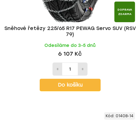
DOPRAVA
ZDARMA
Sněhové řetězy 225/65 R17 PEWAG Servo SUV (RSV
79)
Odesíláme do 3-5 dnů
6 107 Kč
Do košíku
Kód:
01408-14