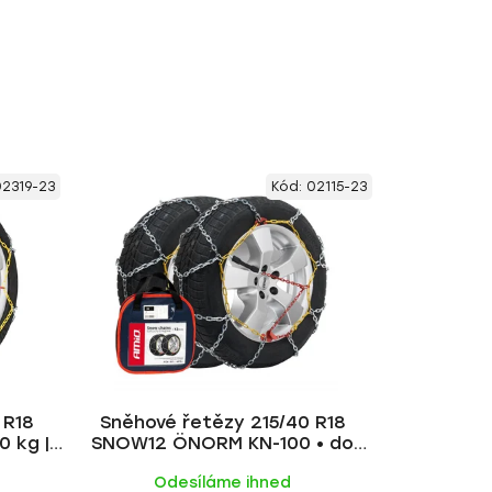
2319-23
Kód:
02115-23
 R18
Sněhové řetězy 215/40 R18
 kg |
SNOW12 ÖNORM KN-100 • do
2200 kg | AMiO
Odesíláme ihned