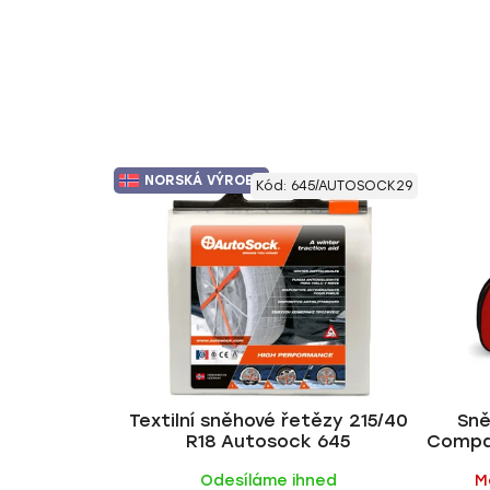
NORSKÁ VÝROBA
Kód:
645/AUTOSOCK29
Textilní sněhové řetězy 215/40
Sně
R18 Autosock 645
Compa
Odesíláme ihned
M