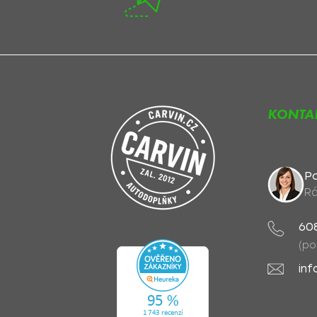
Nezmeškejte žádné novi
KONTA
Po
Rá
60
(po
inf