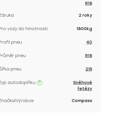
R18
Záruka
2 roky
Pro vozy do hmotnosti
1800kg
Profil pneu
40
Průměr pneu
R18
Šířka pneu
215
?
Typ autodoplňku
Sněhové
řetězy
Značka/Výrobce
Compass