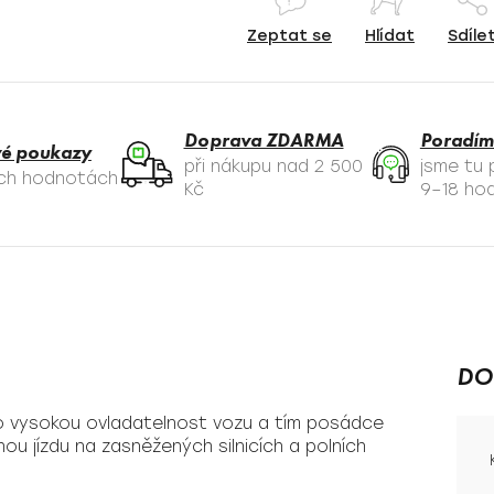
Zeptat se
Hlídat
Sdíle
Doprava ZDARMA
Poradím
é poukazy
při nákupu nad 2 500
jsme tu
ých hodnotách
Kč
9–18 hod
DO
ro vysokou ovladatelnost vozu a tím posádce
ou jízdu na zasněžených silnicích a polních