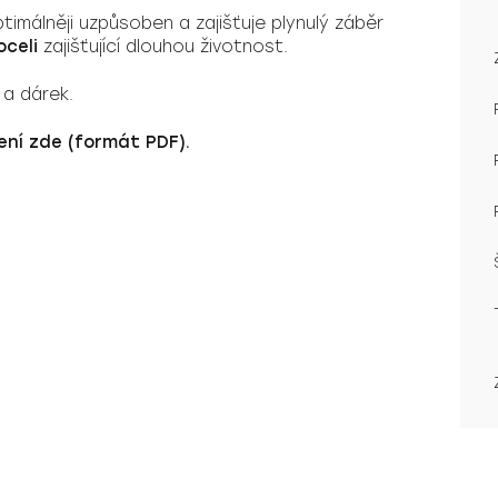
timálněji uzpůsoben a zajišťuje plynulý záběr
oceli
zajišťující dlouhou životnost.
 a dárek.
ení zde (formát PDF).