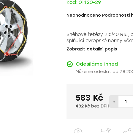
Kód:
01420-29
Průměrné
Neohodnoceno
Podrobnosti 
hodnocení
produktu
Sněhové řetězy 215/40 R18, 
je
splňující evropské normy vč
0,0
z
Zobrazit detailní popis
5
hvězdiček.
Odesíláme ihned
7.8.20
583 Kč
482 Kč bez DPH
Měrná cena: