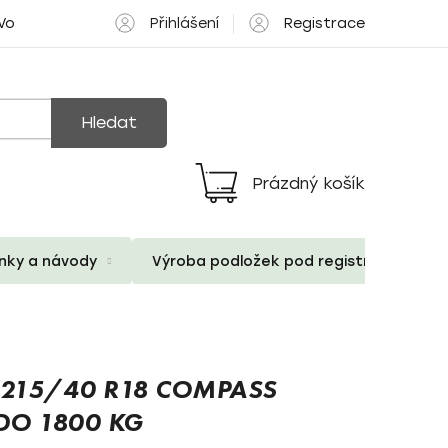
Přihlášení
Registrace
 Volné pozice
Hledat
Prázdný košík
Nákupní
košík
ánky a návody
Výroba podložek pod registrační znač
 215/40 R18 COMPASS
O 1800 KG