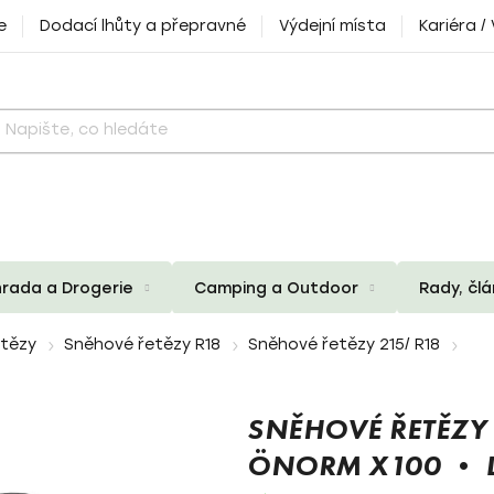
e
Dodací lhůty a přepravné
Výdejní místa
Kariéra /
rada a Drogerie
Camping a Outdoor
Rady, čl
etězy
Sněhové řetězy R18
Sněhové řetězy 215/ R18
SNĚHOVÉ ŘETĚZY
ÖNORM X100 • D