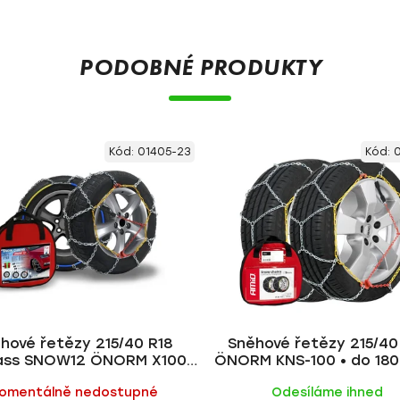
PODOBNÉ PRODUKTY
Kód:
01405-23
Kód:
0
hové řetězy 215/40 R18
Sněhové řetězy 215/40
ss SNOW12 ÖNORM X100 •
ÖNORM KNS-100 • do 1800
do 2200 kg
AMiO
omentálně nedostupné
Odesíláme ihned