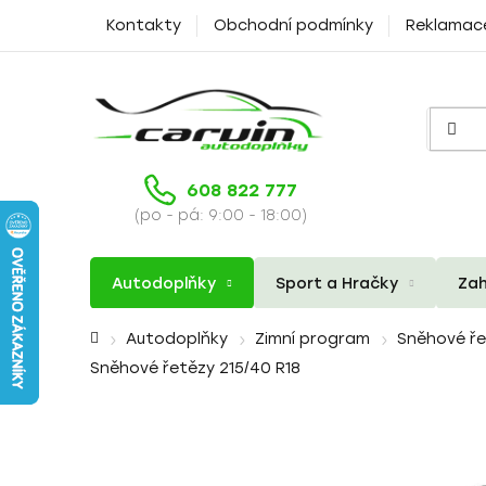
Přejít
Kontakty
Obchodní podmínky
Reklamac
na
obsah
608 822 777
(po - pá: 9:00 - 18:00)
Autodoplňky
Sport a Hračky
Zah
Domů
Autodoplňky
Zimní program
Sněhové ř
Sněhové řetězy 215/40 R18