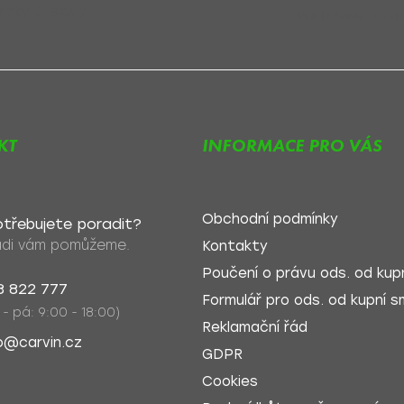
nky či slevy!
Přihlášením souh
KT
INFORMACE PRO VÁS
Obchodní podmínky
třebujete poradit?
di vám pomůžeme.
Kontakty
Poučení o právu ods. od kupn
8 822 777
Formulář pro ods. od kupní sm
 - pá: 9:00 - 18:00)
Reklamační řád
o@carvin.cz
GDPR
Cookies