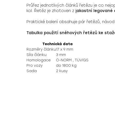
Průřez jednotlivých článků řetězu je co nejop
kol. Řetěz je zhotoven z
jakostní legované 
Praktické balení obsahuje pár řetězů, návod
Tabulka použití sněhových řetězů ke staž
Technická data
Rozměry článku
17 x 9 mm
Síla článku
3 mm
Homologace
Ö-NORM , TÜV/GS
Pro vozy
do 1800 kg
Sada
2 kusy