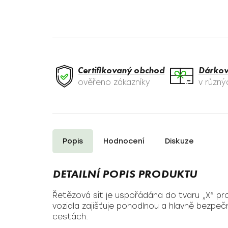
Certifikovaný obchod
Dárkov
ověřeno zákazníky
v různ
Popis
Hodnocení
Diskuze
Řetězová síť je uspořádána do tvaru „X“ p
vozidla zajišťuje pohodlnou a hlavně bezpečn
cestách.