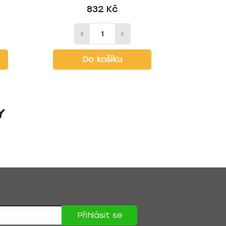
832 Kč
Do košíku
Y
Přihlásit se