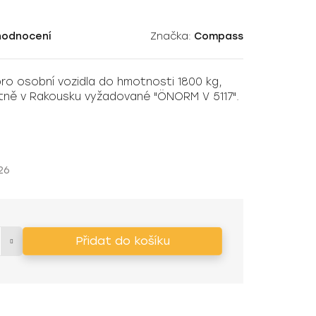
hodnocení
Značka:
Compass
pro osobní vozidla do hmotnosti 1800 kg,
etně v Rakousku vyžadované "ÖNORM V 5117".
26
Přidat do košíku