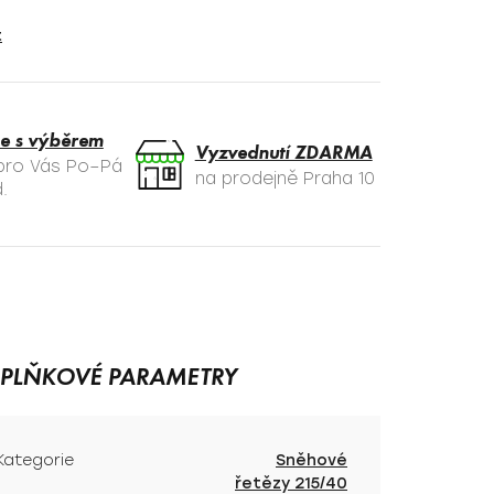
t
e s výběrem
Vyzvednutí ZDARMA
 pro Vás Po–Pá
na prodejně Praha 10
.
PLŇKOVÉ PARAMETRY
Kategorie
Sněhové
řetězy 215/40