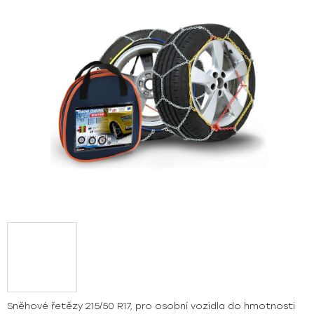
z
5
hvězdiček.
Sněhové řetězy 215/50 R17, pro osobní vozidla do hmotnosti