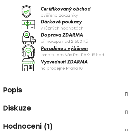
Certifikovaný obchod
ověřeno zákazníky
Dárkové poukazy
v různých hodnotách
Doprava ZDARMA
při nákupu nad 2 500 Kč
Poradíme s výběrem
jsme tu pro Vás Po–Pá 9–18 hod.
Vyzvednutí ZDARMA
na prodejně Praha 10
Popis
Diskuze
Hodnocení (1)