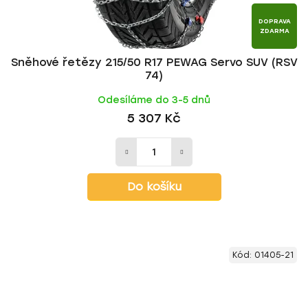
DOPRAVA
ZDARMA
Sněhové řetězy 215/50 R17 PEWAG Servo SUV (RSV
74)
Odesíláme do 3-5 dnů
5 307 Kč
Do košíku
Kód:
01405-21