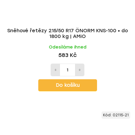
Sněhové řetězy 215/50 R17 ÖNORM KNS-100 • do
1800 kg | AMiO
Odesíláme ihned
583 Kč
Do košíku
Kód:
02115-21