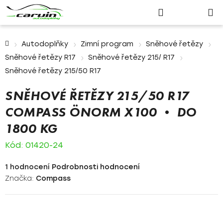
Nákupn
Přejít
Hledat
Přihlášení
na
košík
obsah
Domů
Autodoplňky
Zimní program
Sněhové řetězy
Sněhové řetězy R17
Sněhové řetězy 215/ R17
Sněhové řetězy 215/50 R17
SNĚHOVÉ ŘETĚZY 215/50 R17
COMPASS ÖNORM X100 • DO
1800 KG
Kód:
01420-24
Průměrné
1 hodnocení
Podrobnosti hodnocení
hodnocení
Značka:
Compass
produktu
je
5,0