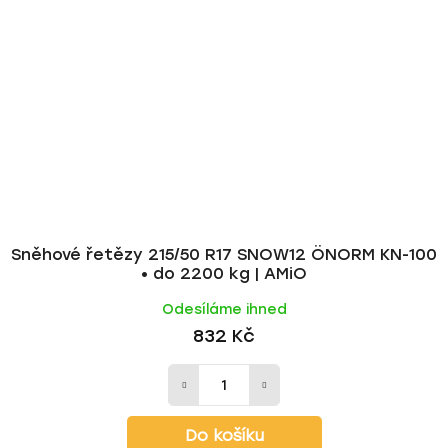
Sněhové řetězy 215/50 R17 SNOW12 ÖNORM KN-100
• do 2200 kg | AMiO
Odesíláme ihned
832 Kč
Do košíku