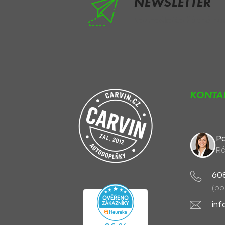
NEWSLETTER
Nezmeškejte žádné novi
KONTA
Po
Rá
60
(po
inf