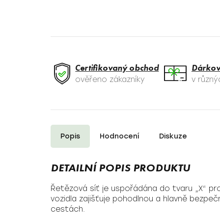
Certifikovaný obchod
Dárkov
ověřeno zákazníky
v různ
Popis
Hodnocení
Diskuze
Řetězová síť je uspořádána do tvaru „X“ p
vozidla zajišťuje pohodlnou a hlavně bezpečn
cestách.