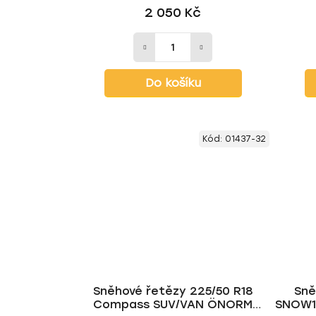
2 050 Kč
Do košíku
Kód:
01437-32
Sněhové řetězy 225/50 R18
Sně
Compass SUV/VAN ÖNORM
SNOW1