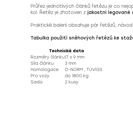
Průřez jednotlivých článků řetězu je co nejop
kol. Řetěz je zhotoven z
jakostní legované 
Praktické balení obsahuje pár řetězů, návod
Tabulka použití sněhových řetězů ke staž
Technická data
Rozměry článku
17 x 9 mm
Síla článku
3 mm
Homologace
Ö-NORM , TÜV/GS
Pro vozy
do 1800 kg
Sada
2 kusy