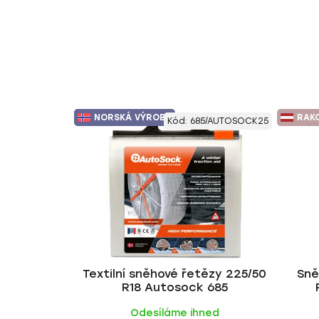
NORSKÁ VÝROBA
RAK
Kód:
685/AUTOSOCK25
Textilní sněhové řetězy 225/50
Sně
R18 Autosock 685
Odesíláme ihned