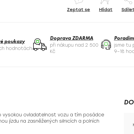
Zeptat se
Hlídat
Sdíle
Doprava ZDARMA
Poradím
é poukazy
při nákupu nad 2 500
jsme tu
ých hodnotách
Kč
9–18 hod
DO
ro vysokou ovladatelnost vozu a tím posádce
ou jízdu na zasněžených silnicích a polních