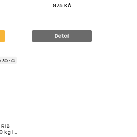
875 Kč
Detail
2322-22
 R18
 kg |