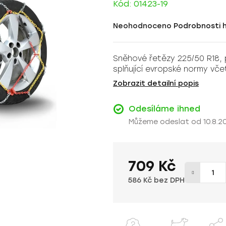
Kód:
01423-19
Průměrné
Neohodnoceno
Podrobnosti 
hodnocení
produktu
Sněhové řetězy 225/50 R18, 
je
splňující evropské normy vč
0,0
z
Zobrazit detailní popis
5
hvězdiček.
Odesíláme ihned
10.8.2
709 Kč
586 Kč bez DPH
Měrná cena: