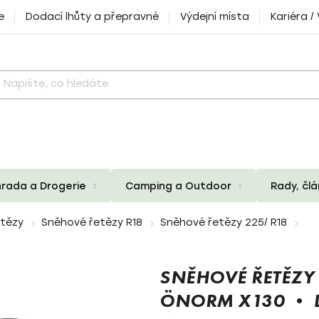
e
Dodací lhůty a přepravné
Výdejní místa
Kariéra /
rada a Drogerie
Camping a Outdoor
Rady, čl
etězy
Sněhové řetězy R18
Sněhové řetězy 225/ R18
SNĚHOVÉ ŘETĚZY
ÖNORM X130 • D