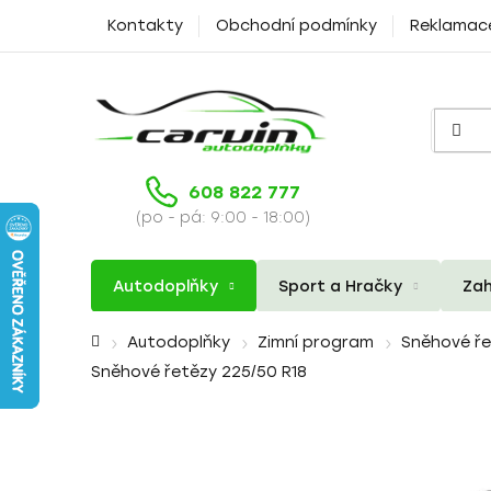
Přejít
Kontakty
Obchodní podmínky
Reklamac
na
obsah
608 822 777
(po - pá: 9:00 - 18:00)
Autodoplňky
Sport a Hračky
Zah
Domů
Autodoplňky
Zimní program
Sněhové ř
Sněhové řetězy 225/50 R18