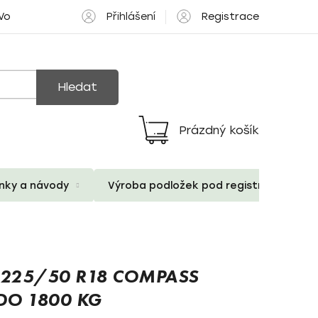
Přihlášení
Registrace
 Volné pozice
Hledat
Prázdný košík
Nákupní
košík
ánky a návody
Výroba podložek pod registrační znač
 225/50 R18 COMPASS
O 1800 KG