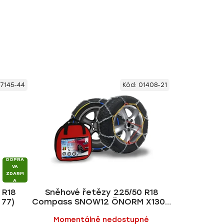
7145-44
Kód:
01408-21
DOPRA
VA
ZDARM
A
 R18
Sněhové řetězy 225/50 R18
 77)
Compass SNOW12 ÖNORM X130 •
do 2200 kg
ů
Momentálně nedostupné