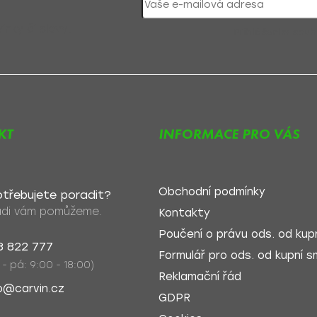
nky či slevy!
Přihlášením souh
KT
INFORMACE PRO VÁS
Obchodní podmínky
třebujete poradit?
di vám pomůžeme.
Kontakty
Poučení o právu ods. od kupn
8 822 777
Formulář pro ods. od kupní sm
 - pá: 9:00 - 18:00)
Reklamační řád
o@carvin.cz
GDPR