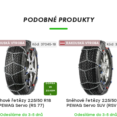
PODOBNÉ PRODUKTY
OUSKÁ VÝROBA
RAKOUSKÁ VÝROBA
Kód:
37045-18
Kód:
3
DOPRA
VA
ZDARM
A
hové řetězy 225/50 R18
Sněhové řetězy 225/50
PEWAG Servo (RS 77)
PEWAG Servo SUV (RSV
Odesíláme do 3-5 dnů
Odesíláme do 3-5 dn