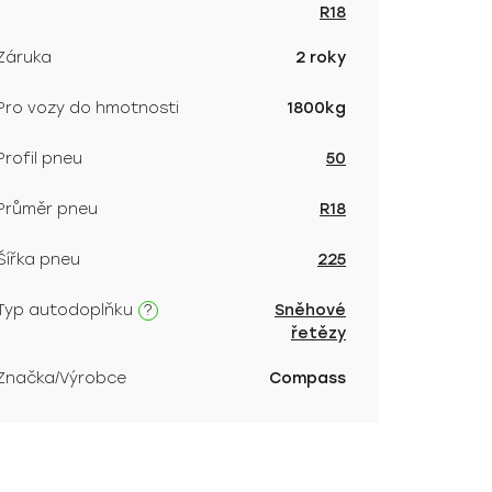
R18
Záruka
2 roky
Pro vozy do hmotnosti
1800kg
Profil pneu
50
Průměr pneu
R18
Šířka pneu
225
?
Typ autodoplňku
Sněhové
řetězy
Značka/Výrobce
Compass