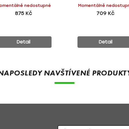
kg | AMiO
AMiO
omentálně nedostupné
Momentálně nedostup
875 Kč
709 Kč
Detail
Detail
NAPOSLEDY NAVŠTÍVENÉ PRODUKT