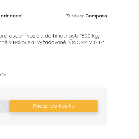
hodnocení
Značka:
Compass
pro osobní vozidla do hmotnosti 1800 kg,
etně v Rakousku vyžadované "ÖNORM V 5117".
026
Přidat do košíku