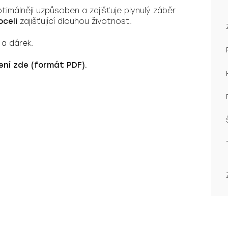
timálněji uzpůsoben a zajišťuje plynulý záběr
oceli
zajišťující dlouhou životnost.
 a dárek.
ení zde (formát PDF).