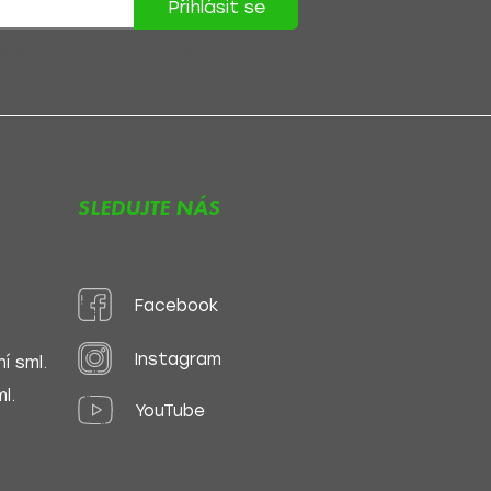
Přihlásit se
lasíte se
zpracováním osobních údajů
.
SLEDUJTE NÁS
Facebook
Instagram
í sml.
l.
YouTube