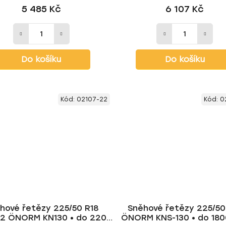
5 485 Kč
6 107 Kč
Do košíku
Do košíku
Kód:
02107-22
Kód:
0
hové řetězy 225/50 R18
Sněhové řetězy 225/50
2 ÖNORM KN130 • do 2200
ÖNORM KNS-130 • do 1800