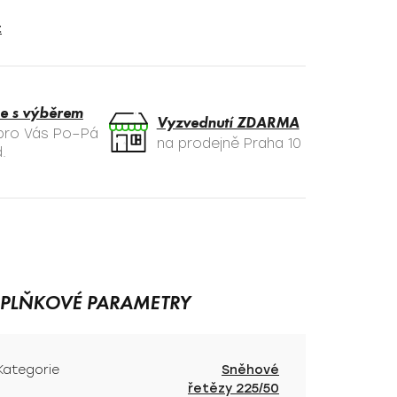
t
e s výběrem
Vyzvednutí ZDARMA
 pro Vás Po–Pá
na prodejně Praha 10
.
PLŇKOVÉ PARAMETRY
Kategorie
Sněhové
řetězy 225/50