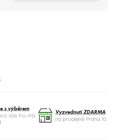
t
e s výběrem
Vyzvednutí ZDARMA
 pro Vás Po–Pá
na prodejně Praha 10
.