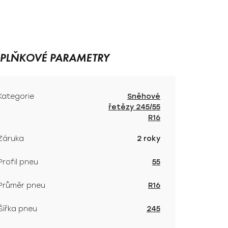
PLŇKOVÉ PARAMETRY
Kategorie
Sněhové
řetězy 245/55
R16
Záruka
2 roky
Profil pneu
55
Průměr pneu
R16
Šířka pneu
245