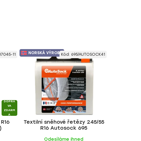
NORSKÁ VÝROBA
37045-11
Kód:
695/AUTOSOCK41
DOPRA
VA
ZDARM
A
 R16
Textilní sněhové řetězy 245/55
)
R16 Autosock 695
ů
Odesíláme ihned