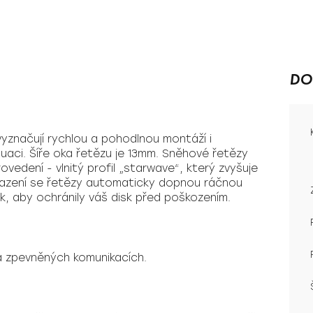
DO
yznačují rychlou a pohodlnou montáží i
tuaci. Šíře oka řetězu je 13mm. Sněhové řetězy
vedení - vlnitý profil „starwave“, který zvyšuje
asazení se řetězy automaticky dopnou ráčnou
, aby ochránily váš disk před poškozením.
na zpevněných komunikacích.