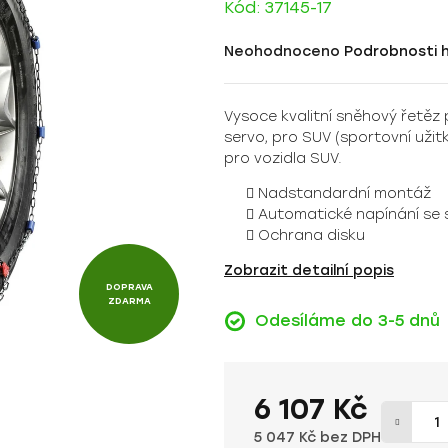
Kód:
37145-17
Průměrné
Neohodnoceno
Podrobnosti 
hodnocení
produktu
Vysoce kvalitní sněhový řetěz
je
servo, pro SUV (sportovní užitk
0,0
pro vozidla SUV.
z
5
Nadstandardní montáž
hvězdiček.
Automatické napínání se 
Ochrana disku
Zobrazit detailní popis
DOPRAVA
ZDARMA
Odesíláme do 3-5 dnů
6 107 Kč
5 047 Kč bez DPH