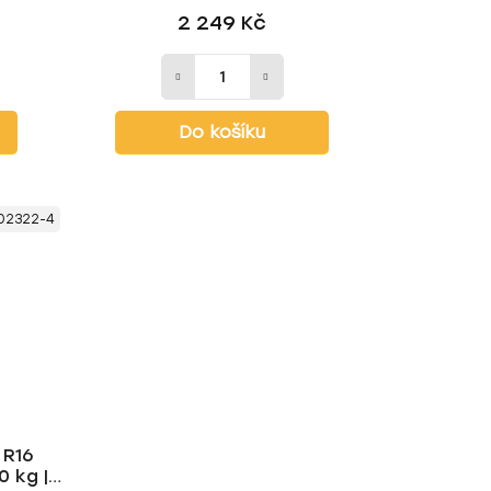
2 249 Kč
Do košíku
02322-4
 R16
 kg |