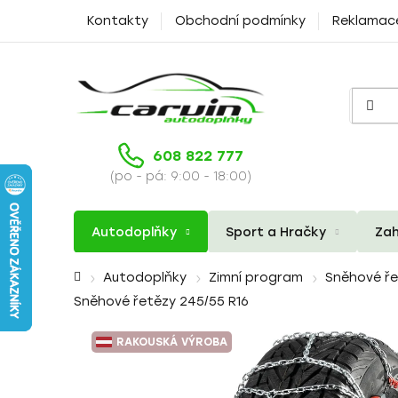
Přejít
Kontakty
Obchodní podmínky
Reklamac
na
obsah
608 822 777
(po - pá: 9:00 - 18:00)
Autodoplňky
Sport a Hračky
Zah
Domů
Autodoplňky
Zimní program
Sněhové ř
Sněhové řetězy 245/55 R16
RAKOUSKÁ VÝROBA