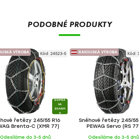
PODOBNÉ PRODUKTY
OUSKÁ VÝROBA
RAKOUSKÁ VÝROBA
Kód:
24523-5
Kód:
DOPRA
VA
ZDARM
A
hové řetězy 245/55 R16
Sněhové řetězy 245/55
WAG Brenta-C (XMR 77)
PEWAG Servo (RS 77
Odesíláme do 3-5 dnů
Odesíláme do 3-5 dn