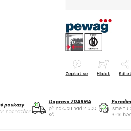
Měrná cena:
Zeptat se
Hlídat
Sdíle
Doprava ZDARMA
Poradím
é poukazy
při nákupu nad 2 500
jsme tu
ých hodnotách
Kč
9–18 hod