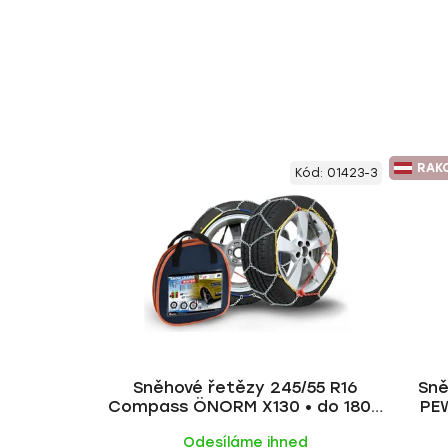
RAK
Kód:
01423-3
Sněhové řetězy 245/55 R16
Sně
Compass ÖNORM X130 • do 1800
PE
kg
Odesíláme ihned