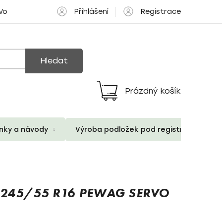
Přihlášení
Registrace
 Volné pozice
Hledat
Prázdný košík
Nákupní
košík
ánky a návody
Výroba podložek pod registrační znač
 245/55 R16 PEWAG SERVO