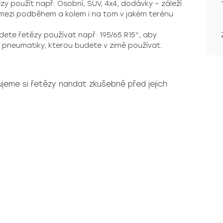
zy použít např: Osobní, SUV, 4x4, dodávky – záleží
a mezi podběhem a kolem i na tom v jakém terénu
dete řetězy používat např: 195/65 R15“, aby
í pneumatiky, kterou budete v zimě používat.
eme si řetězy nandat zkušebně před jejich