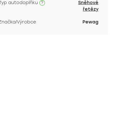
?
Typ autodoplňku
Sněhové
řetězy
Značka/Výrobce
Pewag