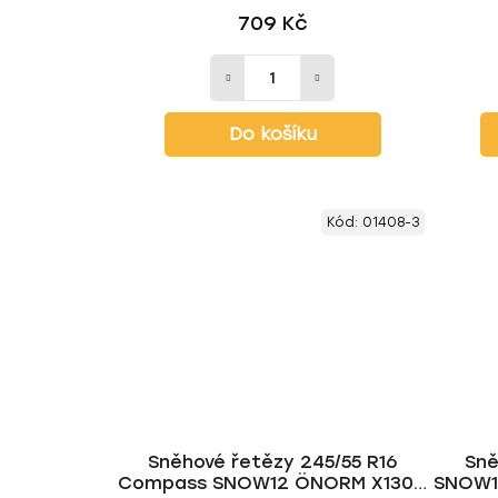
709 Kč
Do košíku
Kód:
01408-3
Sněhové řetězy 245/55 R16
Sně
Compass SNOW12 ÖNORM X130 •
SNOW1