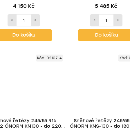
4 150 Kč
5 485 Kč
Do košíku
Do košíku
Kód:
02107-4
Kód:
hové řetězy 245/55 R16
Sněhové řetězy 245/55
2 ÖNORM KN130 • do 2200
ÖNORM KNS-130 • do 1800