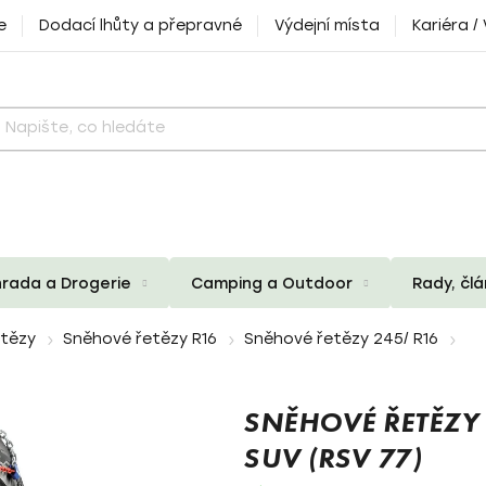
e
Dodací lhůty a přepravné
Výdejní místa
Kariéra /
rada a Drogerie
Camping a Outdoor
Rady, čl
etězy
Sněhové řetězy R16
Sněhové řetězy 245/ R16
SNĚHOVÉ ŘETĚZY
SUV (RSV 77)