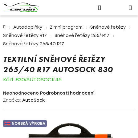
Nákupn
Přejít
Hledat
Přihlášení
na
košík
obsah
Domů
Autodoplňky
Zimní program
Sněhové řetězy
Sněhové řetězy R17
Sněhové řetězy 265/ R17
Sněhové řetězy 265/40 R17
TEXTILNÍ SNĚHOVÉ ŘETĚZY
265/40 R17 AUTOSOCK 830
Kód:
830/AUTOSOCK45
Průměrné
Neohodnoceno
Podrobnosti hodnocení
hodnocení
Značka:
AutoSock
produktu
je
0,0
NORSKÁ VÝROBA
z
5