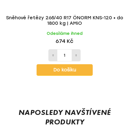
Sněhové řetězy 265/40 R17 ÖNORM KNS-120 • do
1800 kg | AMiO
Odesíláme ihned
674 Kč
Do košíku
Z
á
p
NAPOSLEDY NAVŠTÍVENÉ
a
PRODUKTY
t