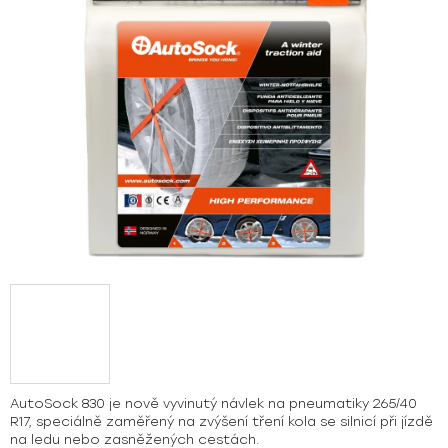
hvězdiček.
AutoSock 830 je nově vyvinutý návlek na pneumatiky 265/40
R17, speciálně zaměřený na zvýšení tření kola se silnicí při jízdě
na ledu nebo zasněžených cestách.