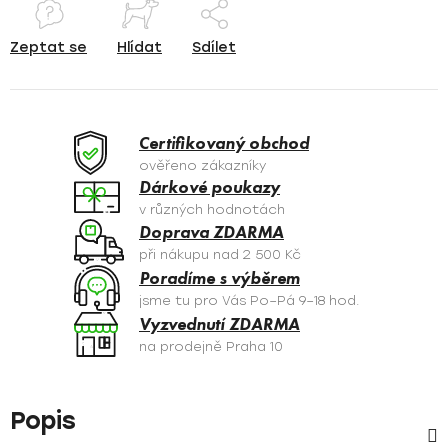
Zeptat se
Hlídat
Sdílet
Certifikovaný obchod
ověřeno zákazníky
Dárkové poukazy
v různých hodnotách
Doprava ZDARMA
při nákupu nad 2 500 Kč
Poradíme s výběrem
jsme tu pro Vás Po–Pá 9–18 hod.
Vyzvednutí ZDARMA
na prodejně Praha 10
Popis