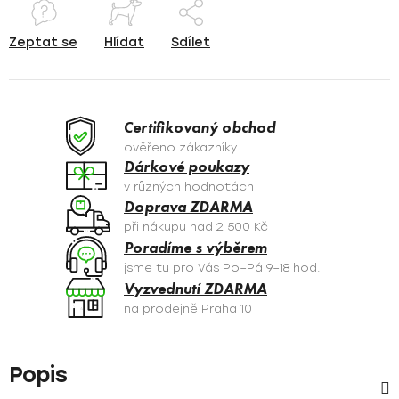
Zeptat se
Hlídat
Sdílet
Certifikovaný obchod
ověřeno zákazníky
Dárkové poukazy
v různých hodnotách
Doprava ZDARMA
při nákupu nad 2 500 Kč
Poradíme s výběrem
jsme tu pro Vás Po–Pá 9–18 hod.
Vyzvednutí ZDARMA
na prodejně Praha 10
Popis