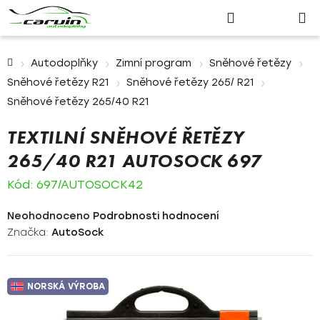
Nákupn
Přejít
Hledat
Přihlášení
na
košík
obsah
Domů
Autodoplňky
Zimní program
Sněhové řetězy
Sněhové řetězy R21
Sněhové řetězy 265/ R21
Sněhové řetězy 265/40 R21
TEXTILNÍ SNĚHOVÉ ŘETĚZY
265/40 R21 AUTOSOCK 697
Kód:
697/AUTOSOCK42
Průměrné
Neohodnoceno
Podrobnosti hodnocení
hodnocení
Značka:
AutoSock
produktu
je
0,0
NORSKÁ VÝROBA
z
5