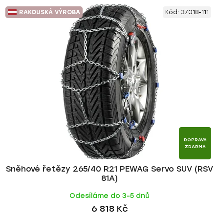
RAKOUSKÁ VÝROBA
Kód:
37018-111
DOPRAVA
ZDARMA
Sněhové řetězy 265/40 R21 PEWAG Servo SUV (RSV
81A)
Odesíláme do 3-5 dnů
6 818 Kč