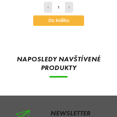
Do košíku
Z
á
p
NAPOSLEDY NAVŠTÍVENÉ
a
PRODUKTY
t
í
NEWSLETTER