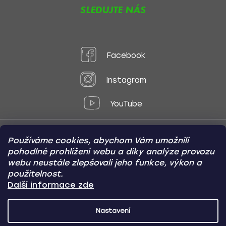
SLEDUJTE NÁS
Facebook
Instagram
YouTube
Používáme cookies, abychom Vám umožnili
Způsoby platby:
pohodlné prohlížení webu a díky analýze provozu
Online
Převod
Dobírka
webu neustále zlepšovali jeho funkce, výkon a
použitelnost.
Způsoby dopravy:
Další informace zde
Nastavení