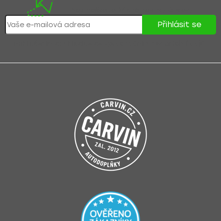
Nezmeškejte žádné novinky či slevy!
Přihlásit se
Přihlášením souhlasíte se
zpracováním osobních údajů
.