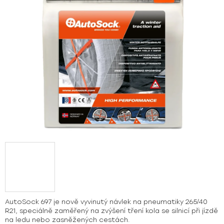
hvězdiček.
AutoSock 697 je nově vyvinutý návlek na pneumatiky 265/40
R21, speciálně zaměřený na zvýšení tření kola se silnicí při jízdě
na ledu nebo zasněžených cestách.