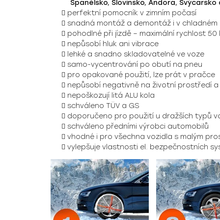
Španělsko, Slovinsko, Andora, Švýcarsko 
perfektní pomocník v zimním počasí
snadná montáž a demontáž i v chladném 
pohodlné při jízdě – maximální rychlost 50
nepůsobí hluk ani vibrace
lehké a snadno skladovatelné ve voze
samo-vycentrování po obutí na pneu
pro opakované použití, lze prát v pračce
nepůsobí negativně na životní prostředí a
nepoškozují litá ALU kola
schváleno TÜV a GS
doporučeno pro použití u dražších typů v
schváleno předními výrobci automobilů
vhodné i pro všechna vozidla s malým pr
vylepšuje vlastnosti el. bezpečnostních sy