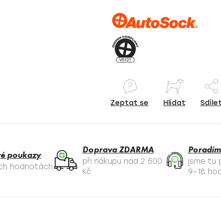
Zeptat se
Hlídat
Sdíle
Doprava ZDARMA
Poradím
é poukazy
při nákupu nad 2 500
jsme tu
ých hodnotách
Kč
9–18 hod