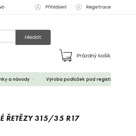
Přihlášení
Registrace
 Volné pozice
Hledat
Prázdný košík
Nákupní
košík
ánky a návody
Výroba podložek pod registrační znač
É ŘETĚZY 315/35 R17