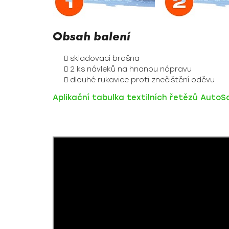
Obsah balení
skladovací brašna
2 ks návleků na hnanou nápravu
dlouhé rukavice proti znečištění oděvu
Aplikační tabulka textilních řetězů Auto