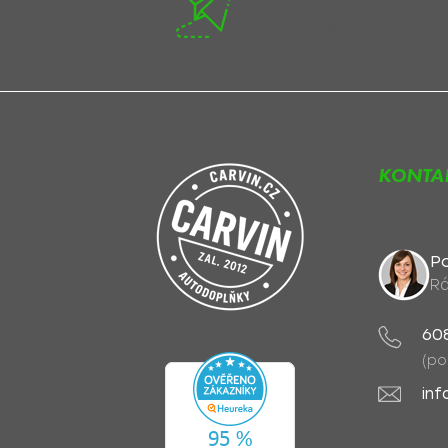
Nezmeškejte žádné novi
KONTA
Po
Rá
60
(po
inf