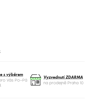
t
e s výběrem
Vyzvednutí ZDARMA
 pro Vás Po–Pá
na prodejně Praha 10
.