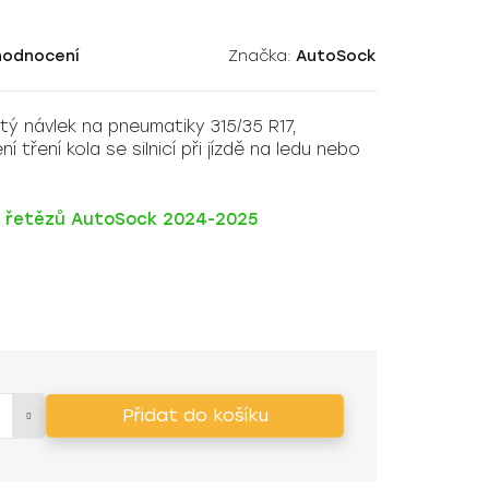
hodnocení
Značka:
AutoSock
ý návlek na pneumatiky 315/35 R17,
 tření kola se silnicí při jízdě na ledu nebo
ch řetězů AutoSock 2024-2025
Přidat do košíku