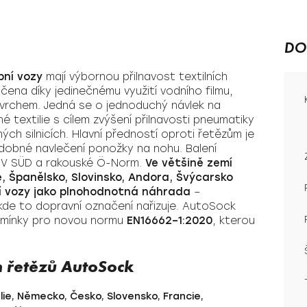
DO
bní vozy
mají výbornou přilnavost textilních
čena díky jedinečnému využití vodního filmu,
povrchem. Jedná se o jednoduchý návlek na
 textilie s cílem zvýšení přilnavosti pneumatiky
ých silnicích. Hlavní předností oproti řetězům je
odobné navlečení ponožky na nohu. Balení
V SÜD a rakouské Ö-Norm.
Ve většině zemí
e, Španělsko, Slovinsko, Andora, Švýcarsko
í vozy jako plnohodnotná náhrada
–
kde to dopravní označení nařizuje. AutoSock
odmínky pro novou normu
EN16662–1:2020
, kterou
ch řetězů AutoSock
álie, Německo, Česko, Slovensko, Francie,