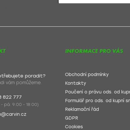
nky či slevy!
Přihlášením souh
KT
INFORMACE PRO VÁS
Obchodní podmínky
třebujete poradit?
di vám pomůžeme.
Kontakty
Poučení o právu ods. od kupn
8 822 777
Formulář pro ods. od kupní sm
 - pá: 9:00 - 18:00)
Reklamační řád
o@carvin.cz
GDPR
Cookies