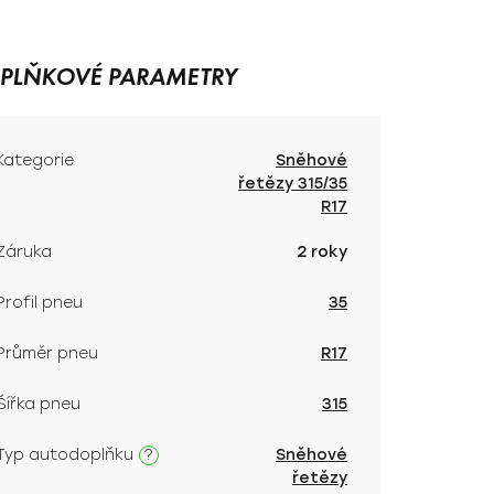
PLŇKOVÉ PARAMETRY
Kategorie
Sněhové
řetězy 315/35
R17
Záruka
2 roky
Profil pneu
35
Průměr pneu
R17
Šířka pneu
315
?
Typ autodoplňku
Sněhové
řetězy