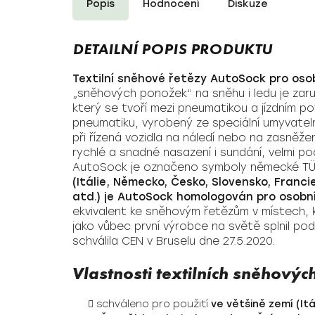
Popis
Hodnocení
Diskuze
Textilní sněhové řetězy AutoSock pro oso
„sněhových ponožek“ na sněhu i ledu je zaru
který se tvoří mezi pneumatikou a jízdním 
pneumatiku, vyrobený ze speciální umyvatelné
při řízená vozidla na náledí nebo na zasněžen
rychlé a snadné nasazení i sundání, velmi p
AutoSock je označeno symboly německé TÜ
(Itálie, Německo, Česko, Slovensko, Franci
atd.) je AutoSock homologován pro osobn
ekvivalent ke sněhovým řetězům v místech, 
jako vůbec první výrobce na světě splnil p
schválila CEN v Bruselu dne 27.5.2020.
Vlastnosti textilních sněhový
schváleno pro použití
ve většině zemí (It