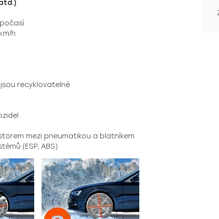
atd.)
počasí
 km/h
 jsou recyklovatelné
ozidel
ostorem mezi pneumatikou a blatníkem
stémů (ESP, ABS)