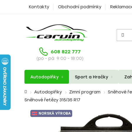
Přejít
Kontakty
Obchodní podmínky
Reklamac
na
obsah
608 822 777
(po - pá: 9:00 - 18:00)
Autodoplňky
Sport a Hračky
Zah
Domů
Autodoplňky
Zimní program
Sněhové ř
Sněhové řetězy 315/35 R17
NORSKÁ VÝROBA