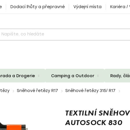
e
Dodací lhůty a přepravné
Výdejní místa
Kariéra /
rada a Drogerie
Camping a Outdoor
Rady, čl
etězy
Sněhové řetězy R17
Sněhové řetězy 315/ R17
TEXTILNÍ SNĚHOV
AUTOSOCK 830