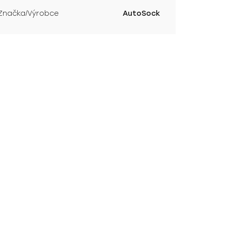
Značka/Výrobce
AutoSock