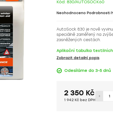
Kód:
830/AUTOSOCK60
Průměrné
Neohodnoceno
Podrobnosti 
hodnocení
produktu
AutoSock 830 je nově vyvinut
je
speciálně zaměřený na zvýšení
0,0
zasněžených cestách.
z
5
Aplikační tabulka textilní
hvězdiček.
Zobrazit detailní popis
Odesíláme do 3-5 dnů
2 350 Kč
1 942 Kč bez DPH
Měrná cena: