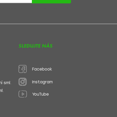
lasíte se
zpracováním osobních údajů
.
SLEDUJTE NÁS
Facebook
Instagram
í sml.
l.
YouTube