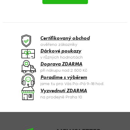
á
Á
d
N
a
c
K
í
O
p
Certifikovaný obchod
r
V
ověřeno zákazníky
v
Dárkové poukazy
Á
k
v různých hodnotách
y
N
Doprava ZDARMA
v
při nákupu nad 2 500 Kč
Í
ý
Poradíme s výběrem
p
jsme tu pro Vás Po–Pá 9–18 hod.
i
Vyzvednutí ZDARMA
s
na prodejně Praha 10
u
Z
á