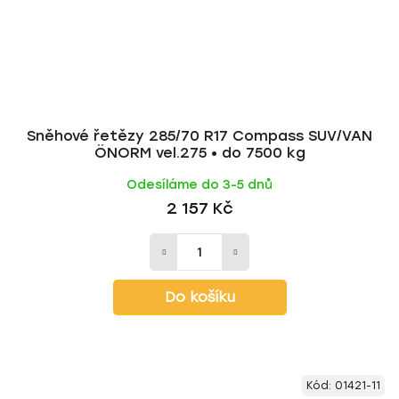
Sněhové řetězy 285/70 R17 Compass SUV/VAN
ÖNORM vel.275 • do 7500 kg
Odesíláme do 3-5 dnů
2 157 Kč
Do košíku
Kód:
01421-11