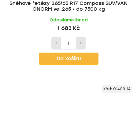
Sněhové řetězy 265/65 R17 Compass SUV/VAN
ÖNORM vel.265 • do 7500 kg
Odesíláme ihned
1 683 Kč
Do košíku
Kód:
01408-14