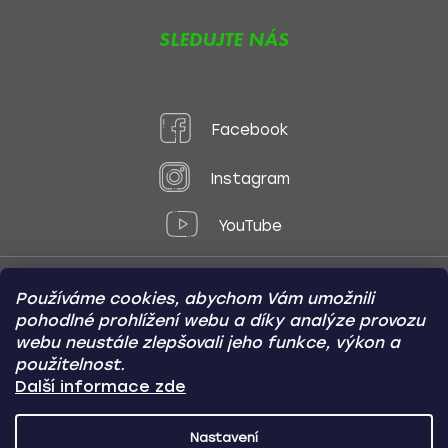
SLEDUJTE NÁS
Facebook
Instagram
YouTube
Používáme cookies, abychom Vám umožnili
Způsoby platby:
pohodlné prohlížení webu a díky analýze provozu
Online
Převod
Dobírka
webu neustále zlepšovali jeho funkce, výkon a
použitelnost.
Způsoby dopravy:
Další informace zde
Nastavení