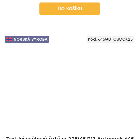
Do košíku
NORSKÁ VÝROBA
Kód:
645/AUTOSOCK25
Textilní sněhové řetězy 225/45 R17 Autosock 645