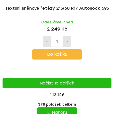
Textilní sněhové řetězy 215/60 R17 Autosock 695
Odesíláme ihned
2 249 Kč
Do košíku
Načíst 15 dalších
S
1
3
26
T
O
378
položek celkem
v
R
l
Nahoru