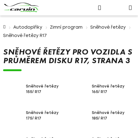
Nákupn
Přejít
Hledat
Přihlášení
na
košík
obsah
Domů
Autodoplňky
Zimní program
Sněhové řetězy
Sněhové řetězy R17
SNĚHOVÉ ŘETĚZY PRO VOZIDLA S
PRŮMĚREM DISKU R17
, STRANA 3
Sněhové řetězy
Sněhové řetězy
155/ R17
165/ R17
Sněhové řetězy
Sněhové řetězy
175/ R17
185/ R17