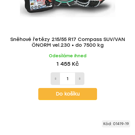
d
k
u
t
k
ů
t
ů
Sněhové řetězy 215/55 R17 Compass SUV/VAN
ÖNORM vel.230 • do 7500 kg
Odesíláme ihned
1 455 Kč
Do košíku
Kód:
01419-19