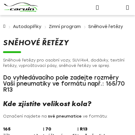
Nákupn
Přejít
Hledat
Přihlášení
na
košík
obsah
Domů
Autodoplňky
Zimní program
Sněhové řetězy
SNĚHOVÉ ŘETĚZY
Sněhové řetězy pro osobní vozy, SUV/4x4, dodávky, textilní
řetězy, vyprošťovací pásy, sněhové řetězy ve spreji.
Do vyhledávacího pole zadejte rozměry
Vaší pneumatiky ve formátu např.: 165/70
R13
Kde zjistíte velikost kola?
Označení najdete na
své pneumatice
ve formátu:
165
|
70
|
R13