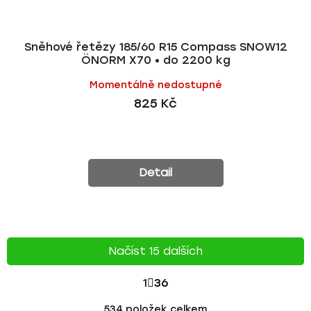
Sněhové řetězy 185/60 R15 Compass SNOW12
ÖNORM X70 • do 2200 kg
Momentálně nedostupné
825 Kč
Detail
Načíst 15 dalších
S
1
36
T
O
534
položek celkem