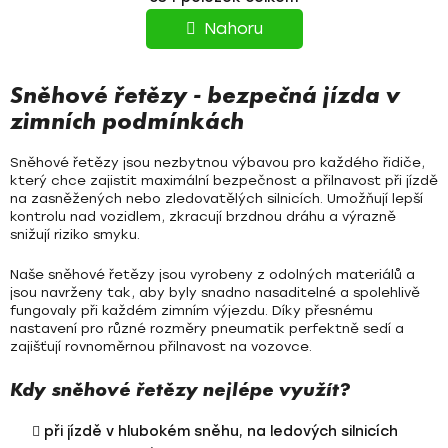
v
R
l
Nahoru
á
Á
d
N
a
Sněhové řetězy - bezpečná jízda v
c
K
zimních podmínkách
í
O
p
Sněhové řetězy
jsou nezbytnou výbavou pro každého řidiče,
r
V
který chce zajistit
maximální bezpečnost a přilnavost
při jízdě
v
na zasněžených nebo zledovatělých silnicích. Umožňují lepší
Á
kontrolu nad vozidlem, zkracují brzdnou dráhu a výrazně
k
snižují riziko smyku.
y
N
v
Naše
sněhové řetězy
jsou vyrobeny z
odolných materiálů
a
Í
ý
jsou navrženy tak, aby byly snadno nasaditelné a spolehlivě
p
fungovaly při každém zimním výjezdu. Díky přesnému
i
nastavení pro různé rozměry pneumatik perfektně sedí a
zajišťují rovnoměrnou přilnavost na vozovce.
s
u
Kdy sněhové řetězy nejlépe využít?
při jízdě v hlubokém sněhu, na ledových silnicích