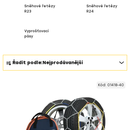
Sněhové řetězy
Sněhové řetězy
R23
R24
Vyprošťovací
pásy
Ř
Řadit podle:
Nejprodávanější
a
z
V
e
Kód:
01418-40
ý
n
p
í
i
p
s
r
p
o
r
d