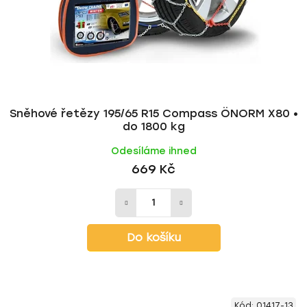
o
u
d
k
u
t
k
ů
t
ů
Sněhové řetězy 195/65 R15 Compass ÖNORM X80 •
do 1800 kg
Odesíláme ihned
669 Kč
Do košíku
Kód:
01417-13