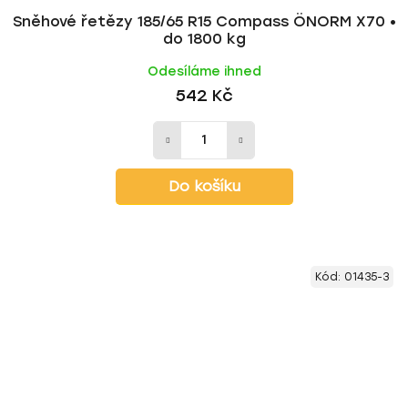
Sněhové řetězy 185/65 R15 Compass ÖNORM X70 •
do 1800 kg
Odesíláme ihned
542 Kč
Do košíku
Kód:
01435-3