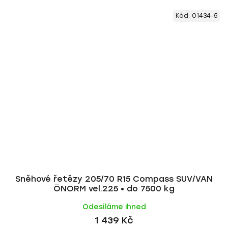
Kód:
01434-5
Sněhové řetězy 205/70 R15 Compass SUV/VAN
ÖNORM vel.225 • do 7500 kg
Odesíláme ihned
1 439 Kč