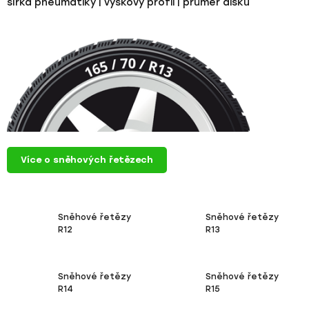
šířka pneumatiky
|
výškový profil
|
průměr disku
Více o sněhových řetězech
Sněhové řetězy
Sněhové řetězy
R12
R13
Sněhové řetězy
Sněhové řetězy
R14
R15