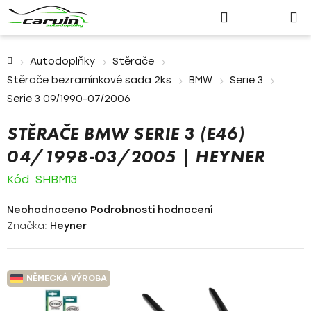
Nákupn
Přejít
Hledat
Přihlášení
na
košík
obsah
Domů
Autodoplňky
Stěrače
Stěrače bezramínkové sada 2ks
BMW
Serie 3
Serie 3 09/1990-07/2006
STĚRAČE BMW SERIE 3 (E46)
04/1998-03/2005 | HEYNER
Kód:
SHBM13
Průměrné
Neohodnoceno
Podrobnosti hodnocení
hodnocení
Značka:
Heyner
produktu
je
0,0
NĚMECKÁ VÝROBA
z
5