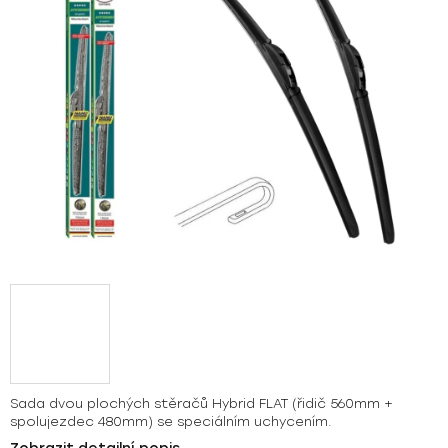
hvězdiček.
Sada dvou plochých stěračů Hybrid FLAT (řidič 560mm +
spolujezdec 480mm) se speciálním uchycením.