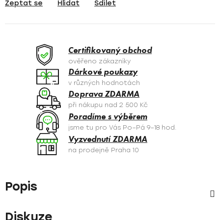
Zeptat se
Hlídat
Sdílet
Certifikovaný obchod
ověřeno zákazníky
Dárkové poukazy
v různých hodnotách
Doprava ZDARMA
při nákupu nad 2 500 Kč
Poradíme s výběrem
jsme tu pro Vás Po–Pá 9–18 hod.
Vyzvednutí ZDARMA
na prodejně Praha 10
Popis
Diskuze