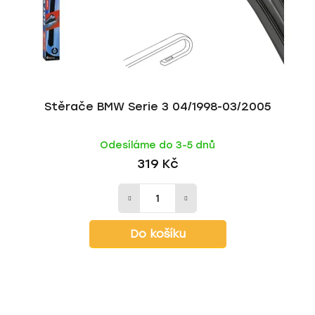
Stěrače BMW Serie 3 04/1998-03/2005
Odesíláme do 3-5 dnů
319 Kč
Do košíku
Z
á