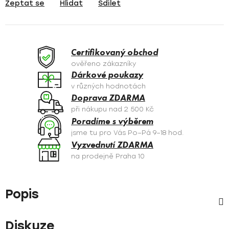
Zeptat se
Hlídat
Sdílet
Certifikovaný obchod
ověřeno zákazníky
Dárkové poukazy
v různých hodnotách
Doprava ZDARMA
při nákupu nad 2 500 Kč
Poradíme s výběrem
jsme tu pro Vás Po–Pá 9–18 hod.
Vyzvednutí ZDARMA
na prodejně Praha 10
Popis
Diskuze