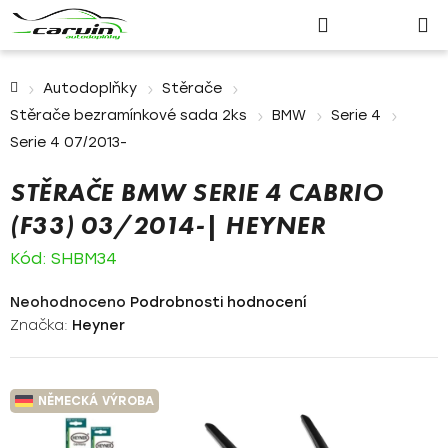
Nákupn
Přejít
Hledat
Přihlášení
na
košík
obsah
Domů
Autodoplňky
Stěrače
Stěrače bezramínkové sada 2ks
BMW
Serie 4
Serie 4 07/2013-
STĚRAČE BMW SERIE 4 CABRIO
(F33) 03/2014-| HEYNER
Kód:
SHBM34
Průměrné
Neohodnoceno
Podrobnosti hodnocení
hodnocení
Značka:
Heyner
produktu
je
0,0
NĚMECKÁ VÝROBA
z
5