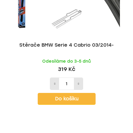
Stěrače BMW Serie 4 Cabrio 03/2014-
Odesíláme do 3-5 dnů
319 Kč
Do košíku
Z
á