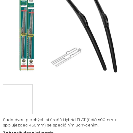
hvězdiček.
Sada dvou plochých stěračů Hybrid FLAT (řidič 600mm +
spolujezdec 450mm) se speciálním uchycením.