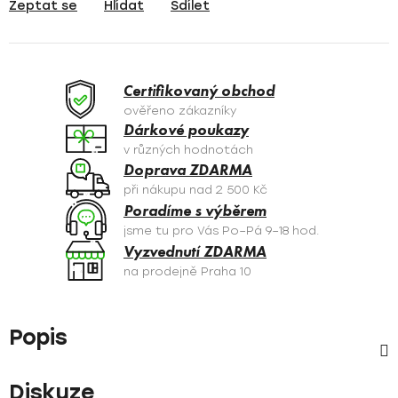
Zeptat se
Hlídat
Sdílet
Certifikovaný obchod
ověřeno zákazníky
Dárkové poukazy
v různých hodnotách
Doprava ZDARMA
při nákupu nad 2 500 Kč
Poradíme s výběrem
jsme tu pro Vás Po–Pá 9–18 hod.
Vyzvednutí ZDARMA
na prodejně Praha 10
Popis
Diskuze