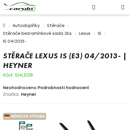
Nákupn
Přejít
Hledat
Přihlášení
na
košík
obsah
Domů
Autodoplňky
Stěrače
Stěrače bezramínkové sada 2ks
Lexus
IS
IS 04/2013-
STĚRAČE LEXUS IS (E3) 04/2013- |
HEYNER
Kód:
SHLE08
Průměrné
Neohodnoceno
Podrobnosti hodnocení
hodnocení
Značka:
Heyner
produktu
je
0,0
NĚMECKÁ VÝROBA
z
5