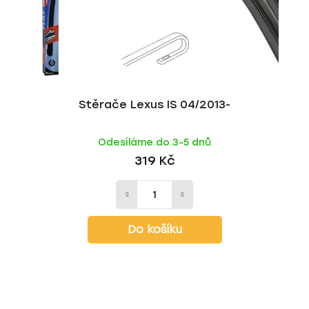
Stěrače Lexus IS 04/2013-
Odesíláme do 3-5 dnů
319 Kč
Do košíku
Z
á