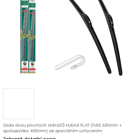
hvězdiček.
Sada dvou plochých stěračů Hybrid FLAT (řidič 650mm +
spolujezdec 450mm) se speciálním uchycením.