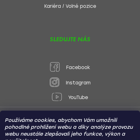
Kariéra / Volné pozice
SLEDUJTE NÁS
Facebook
Instagram
YouTube
Používáme cookies, abychom Vám umožnili
Způsoby platby:
pohodlné prohlížení webu a díky analýze provozu
Online
Převod
Dobírka
webu neustále zlepšovali jeho funkce, výkon a