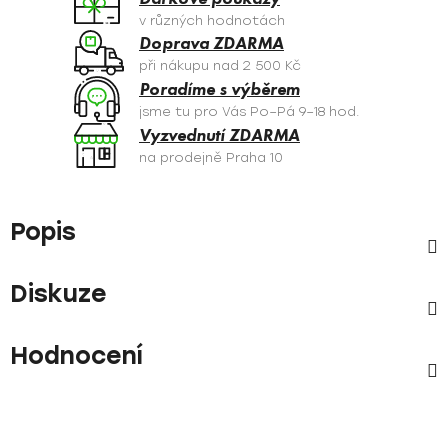
v různých hodnotách
Doprava ZDARMA
při nákupu nad 2 500 Kč
Poradíme s výběrem
jsme tu pro Vás Po–Pá 9–18 hod.
Vyzvednutí ZDARMA
na prodejně Praha 10
Popis
Diskuze
Hodnocení