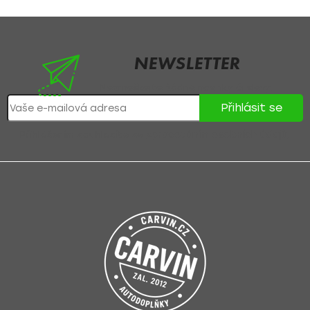
NEWSLETTER
Nezmeškejte žádné novinky či slevy!
Přihlásit se
Přihlášením souhlasíte se
zpracováním osobních údajů
.