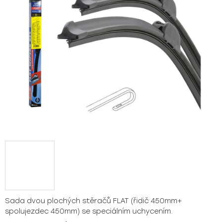
hvězdiček.
Sada dvou plochých stěračů FLAT (řidič 450mm+
spolujezdec 450mm) se speciálním uchycením.