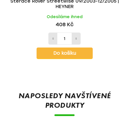
Stěrače Rover Streetwise 09/2003-12/2005 |
HEYNER
Odesíláme ihned
408 Kč
Do košíku
Z
á
p
NAPOSLEDY NAVŠTÍVENÉ
a
PRODUKTY
t
í