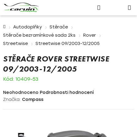
Nákupn
Přejít
Hledat
Přihlášení
na
košík
obsah
Domů
Autodoplňky
Stěrače
Stěrače bezramínkové sada 2ks
Rover
Streetwise
Streetwise 09/2003-12/2005
STĚRAČE ROVER STREETWISE
09/2003-12/2005
Kód:
10409-53
Průměrné
Neohodnoceno
Podrobnosti hodnocení
hodnocení
Značka:
Compass
produktu
je
0,0
z
5