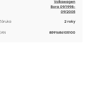
Volkswagen
Bora 09/1998-
09/2005
Záruka
2 roky
EAN
8591686105100