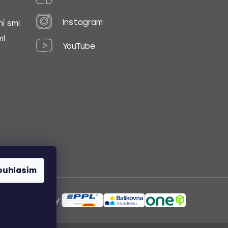
Instagram
í sml.
l.
YouTube
ouhlasím
ůsoby dopravy: