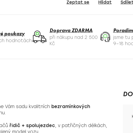
Zeptat se
Hlídat
Sdíle
Doprava ZDARMA
Poradím
é poukazy
při nákupu nad 2 500
jsme tu
ých hodnotách
Kč
9–18 hod
DO
me Vám sadu kvalitních
bezramínkových
nu.
račů
řidič + spolujezdec
, v patřičných délkách,
volený model vozu.