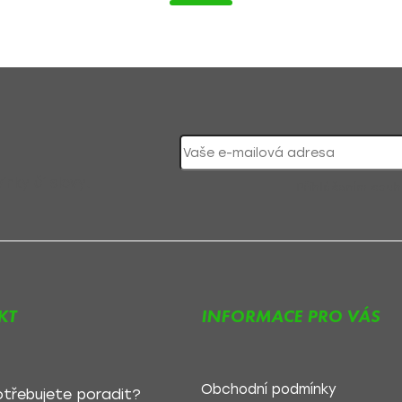
nky či slevy!
Přihlášením souh
KT
INFORMACE PRO VÁS
Obchodní podmínky
třebujete poradit?