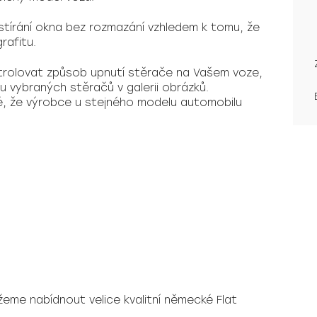
 stírání okna bez rozmazání vzhledem k tomu, že
rafitu.
rolovat způsob upnutí stěrače na Vašem voze,
 vybraných stěračů v galerii obrázků.
é, že výrobce u stejného modelu automobilu
žeme nabídnout velice kvalitní německé
Flat