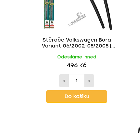
Stěrače Volkswagen Bora
Variant 06/2002-05/2005 |
HEYNER
Odesíláme ihned
496 Kč
Do košíku
Z
á
p