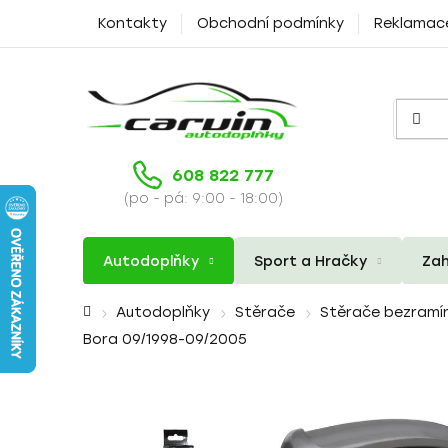
Přejít
Kontakty
Obchodní podmínky
Reklamac
na
obsah
608 822 777
(po - pá: 9:00 - 18:00)
Autodoplňky
Sport a Hračky
Zah
Domů
Autodoplňky
Stěrače
Stěrače bezramí
Bora 09/1998-09/2005