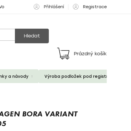
Přihlášení
Registrace
 Volné pozice
Hledat
Prázdný košík
Nákupní
košík
ánky a návody
Výroba podložek pod registrační znač
AGEN BORA VARIANT
05