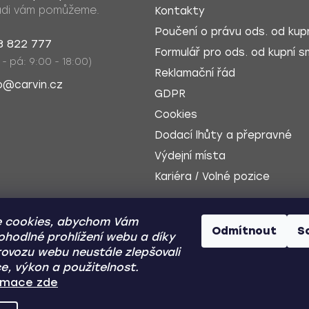
di vám pomůžeme.
Kontakty
Poučení o právu ods. od kupn
8 822 777
Formulář pro ods. od kupní sm
 - pá: 9:00 - 18:00)
Reklamační řád
o@carvin.cz
GDPR
Cookies
Dodací lhůty a přepravné
Výdejní místa
Kariéra / Volné pozice
 cookies, abychom Vám
Odmítnout
S
ohodlné prohlížení webu a díky
ovozu webu neustále zlepšovali
e, výkon a použitelnost.
Dobírka
Zp
ormace zde