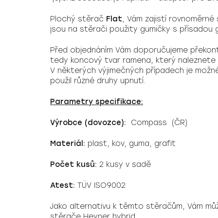
Plochý
stěrač
Flat
, Vám zajistí rovnoměrné
jsou na stěrači použity gumičky s přísadou g
Před objednáním Vám doporučujeme překont
tedy koncový tvar ramena, který naleznete u
V některých výjimečných případech je možn
použil různé druhy upnutí.
Parametry specifikace:
Výrobce (dovozce):
Compass (ČR)
Materiál:
plast, kov, guma, grafit
Počet kusů:
2 kusy v sadě
Atest:
TÜV ISO9002
Jako alternativu k těmto stěračům, Vám mů
stěrače Heyner hybrid.