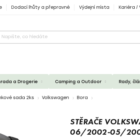
e
Dodací lhůty a přepravné
Výdejní místa
Kariéra /
rada a Drogerie
Camping a Outdoor
Rady, čl
nkové sada 2ks
Volkswagen
Bora
STĚRAČE VOLKSW
06/2002-05/20