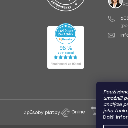
Rá
60
(po
inf
Používáme
umožnili p
analýze pr
jeho funkc
Online
Převod
Způsoby platby:
Další inf