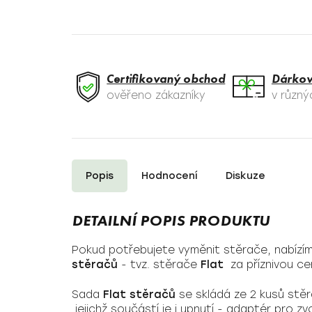
Certifikovaný obchod
Dárkov
ověřeno zákazníky
v různ
Popis
Hodnocení
Diskuze
Pokud potřebujete vyměnit stěrače, nabízí
stěračů
- tvz. stěrače
Flat
za příznivou ce
Sada
Flat stěračů
se skládá ze 2 kusů stě
jejichž součástí je i upnutí - adaptér pro z