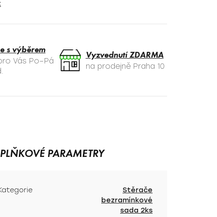
t
e s výběrem
Vyzvednutí ZDARMA
 pro Vás Po–Pá
na prodejně Praha 10
.
PLŇKOVÉ PARAMETRY
Kategorie
Stěrače
bezramínkové
sada 2ks