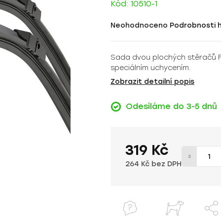
Kód:
10510-1
Průměrné
Neohodnoceno
Podrobnosti 
hodnocení
produktu
Sada dvou plochých stěračů F
je
speciálním uchycením.
0,0
z
Zobrazit detailní popis
5
hvězdiček.
Odesíláme do 3-5 dnů
319 Kč
264 Kč bez DPH
Měrná cena: