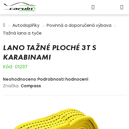
Nákupn
Přejít
Hledat
Přihlášení
na
košík
obsah
Domů
Autodoplňky
Povinná a doporučená výbava
Tažná lana a tyče
LANO TAŽNÉ PLOCHÉ 3T S
KARABINAMI
Kód:
01237
Průměrné
Neohodnoceno
Podrobnosti hodnocení
hodnocení
Značka:
Compass
produktu
je
0,0
z
5
hvězdiček.