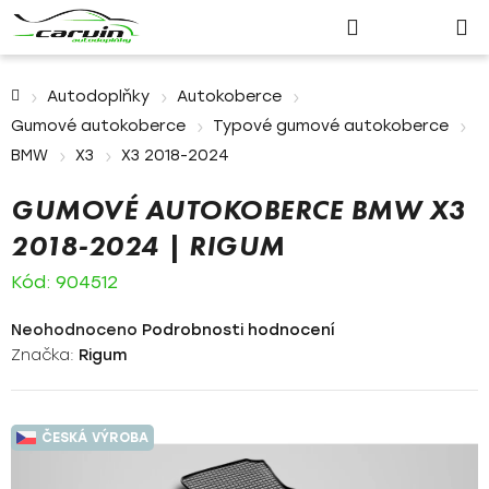
Nákupn
Přejít
Hledat
Přihlášení
na
košík
obsah
Domů
Autodoplňky
Autokoberce
Gumové autokoberce
Typové gumové autokoberce
BMW
X3
X3 2018-2024
GUMOVÉ AUTOKOBERCE BMW X3
2018-2024 | RIGUM
Kód:
904512
Průměrné
Neohodnoceno
Podrobnosti hodnocení
hodnocení
Značka:
Rigum
produktu
je
0,0
ČESKÁ VÝROBA
z
5