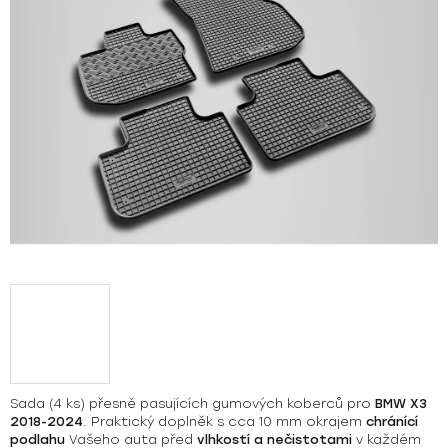
hvězdiček.
Sada (4 ks) přesně pasujících gumových koberců pro
BMW X3
2018-2024
. Praktický doplněk s cca 10 mm okrajem
chránící
podlahu
Vašeho auta před
vlhkostí a nečistotami
v každém