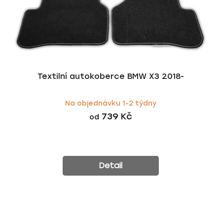
Textilní autokoberce BMW X3 2018-
Na objednávku 1-2 týdny
739 Kč
od
Detail
Z
á