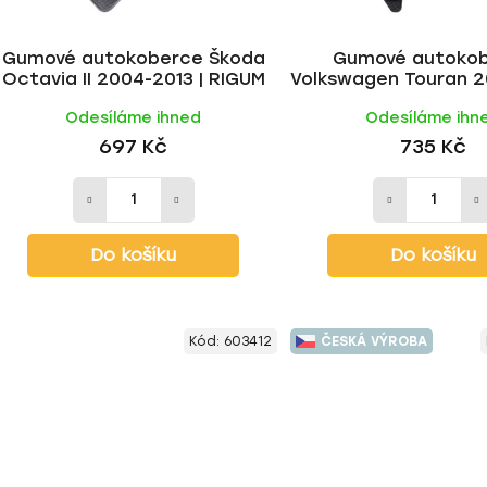
Gumové autokoberce Škoda
Gumové autoko
Octavia II 2004-2013 | RIGUM
Volkswagen Touran 2
RIGUM
Odesíláme ihned
Odesíláme ihn
697 Kč
735 Kč
Do košíku
Do košíku
Kód:
603412
ČESKÁ VÝROBA