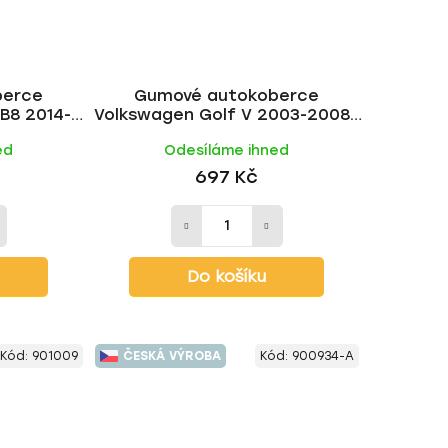
berce
Gumové autokoberce
B8 2014-
Volkswagen Golf V 2003-2008 |
M
RIGUM
ed
Odesíláme ihned
697 Kč
Do košíku
Kód:
901009
ČESKÁ VÝROBA
Kód:
900934-A