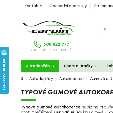
Přejít
Kontakty
Obchodní podmínky
Reklamac
na
obsah
608 822 777
(po - pá: 9:00 - 18:00)
Autodoplňky
Sport a Hračky
Zah
Domů
Autodoplňky
Autokoberce
Gumové aut
TYPOVÉ GUMOVÉ AUTOKOBE
Typové gumové autokoberce
nabízíme pro vš
proti znečištění,
usnadňují údržbu
a zvyšují
ko