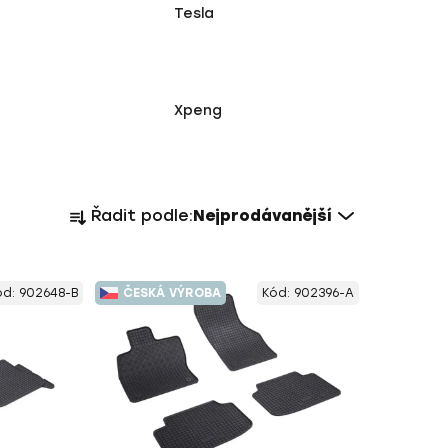
Tesla
Xpeng
Ř
Řadit podle:
Nejprodávanější
a
z
e
ód:
902648-B
ČESKÁ VÝROBA
Kód:
902396-A
n
í
p
r
o
d