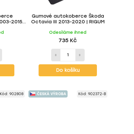
u
k
berce
Gumové autokoberce Škoda
t
003-2015 |
Octavia III 2013-2020 | RIGUM
ů
ed
Odesíláme ihned
735 Kč
Do košíku
Kód:
902808
ČESKÁ VÝROBA
Kód:
902372-B