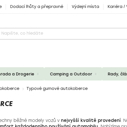
e
Dodací lhůty a přepravné
Výdejní místa
Kariéra /
rada a Drogerie
Camping a Outdoor
Rady, čl
okoberce
Typové gumové autokoberce
RCE
echny běžné modely vozů v
nejvyšší kvalitě provedení
. 
mfort každodenního používání automobilu
. Nabízíme p