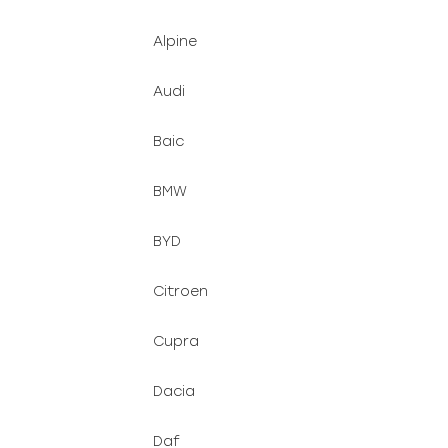
o
a
d
n
Alpine
u
e
k
l
Audi
t
ů
Baic
BMW
BYD
Citroen
Cupra
Dacia
Daf