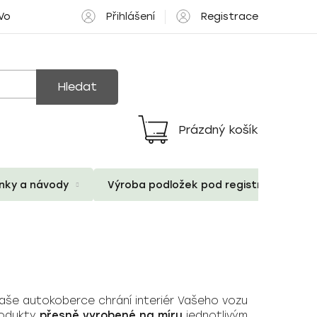
Přihlášení
Registrace
 Volné pozice
Hledat
Prázdný košík
Nákupní
košík
ánky a návody
Výroba podložek pod registrační znač
Naše autokoberce chrání interiér Vašeho vozu
rodukty
přesně vyrobené na míru
jednotlivým