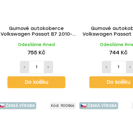
Gumové autokoberce
Gumové autoko
Volkswagen Passat B7 2010-
Volkswagen Passat 
2014 | RIGUM
2024 | RIGU
Odesíláme ihned
Odesíláme ihn
755 Kč
744 Kč
Do košíku
Do košíku
ČESKÁ VÝROBA
Kód:
900866
ČESKÁ VÝROBA