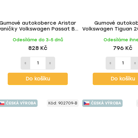
Gumové autokoberce Aristar
Gumové autoko
vaničky Volkswagen Passat B8
Volkswagen Tiguan 2
2014-2024
RIGUM
Odesíláme do 3-5 dnů
Odesíláme ihn
828 Kč
796 Kč
Do košíku
Do košíku
ČESKÁ VÝROBA
Kód:
902709-B
ČESKÁ VÝROBA