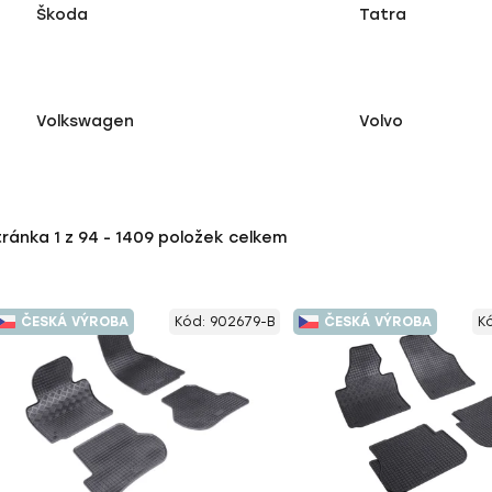
Škoda
Tatra
Volkswagen
Volvo
tránka
1
z
94
-
1409
položek celkem
ČESKÁ VÝROBA
Kód:
902679-B
ČESKÁ VÝROBA
K