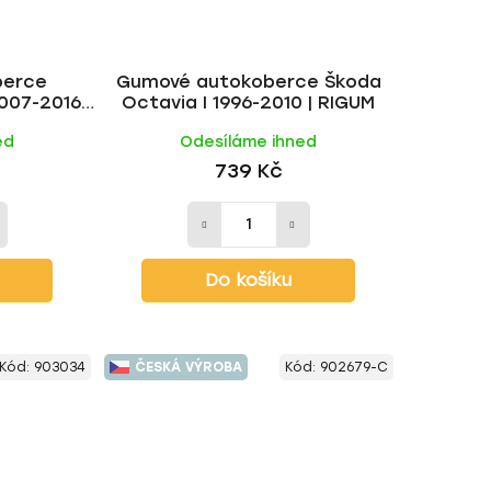
berce
Gumové autokoberce Škoda
007-2016 |
Octavia I 1996-2010 | RIGUM
ed
Odesíláme ihned
739 Kč
Do košíku
Kód:
903034
ČESKÁ VÝROBA
Kód:
902679-C