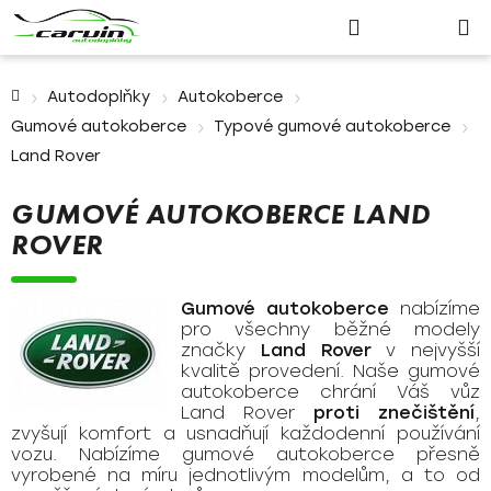
Nákupn
Přejít
Hledat
Přihlášení
na
košík
obsah
Domů
Autodoplňky
Autokoberce
Gumové autokoberce
Typové gumové autokoberce
Land Rover
GUMOVÉ AUTOKOBERCE LAND
ROVER
Gumové autokoberce
nabízíme
pro všechny běžné modely
značky
Land Rover
v nejvyšší
kvalitě provedení. Naše gumové
autokoberce chrání Váš vůz
Land Rover
proti znečištění
,
zvyšují komfort a usnadňují každodenní používání
vozu. Nabízíme gumové autokoberce přesně
vyrobené na míru jednotlivým modelům, a to od