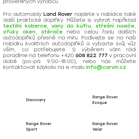
prověřených výrobců.
Pro automobily
Land Rover
najdete v nabídce také
další praktické doplňky. Můžete si vybrat například
textilní koberce
,
vany do kufru
,
střešní nosiče
,
ofuky oken
,
stěrače
nebo celou řadu dalších
autodoplňků přesně na míru. Podívejte se na naši
nabídku kvalitních autodoplňků a vybavte svůj vůz
vším, co potřebujete. S výběrem vám rádi
poradíme na telefonu +420
608 822 777
v pracovní
době (po-pá: 9:00–18:00), nebo nás můžete
kontaktovat kdykoliv na e-mailu
info@carvin.cz
.
Range Rover
Discovery
Evoque
Range Rover
Range Rover
Sport
Velar