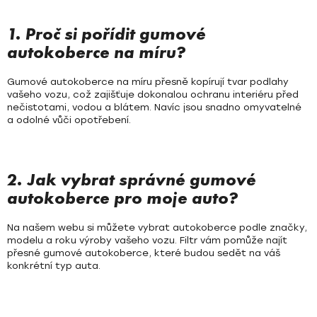
c
í
p
1. Proč si pořídit gumové
r
autokoberce na míru?
v
k
Gumové autokoberce na míru přesně kopírují tvar podlahy
y
vašeho vozu, což zajišťuje dokonalou ochranu interiéru před
v
nečistotami, vodou a blátem. Navíc jsou snadno omyvatelné
a odolné vůči opotřebení.
ý
p
i
s
2. Jak vybrat správné gumové
u
autokoberce pro moje auto?
Na našem webu si můžete vybrat autokoberce podle značky,
modelu a roku výroby vašeho vozu. Filtr vám pomůže najít
přesné gumové autokoberce, které budou sedět na váš
konkrétní typ auta.