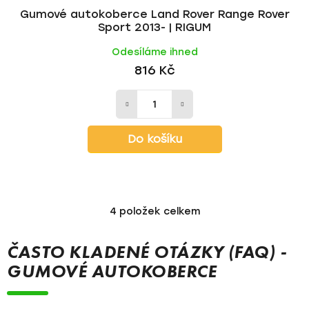
Gumové autokoberce Land Rover Range Rover
Sport 2013- | RIGUM
Odesíláme ihned
816 Kč
Do košíku
4
položek celkem
O
v
l
ČASTO KLADENÉ OTÁZKY (FAQ) -
á
GUMOVÉ AUTOKOBERCE
d
a