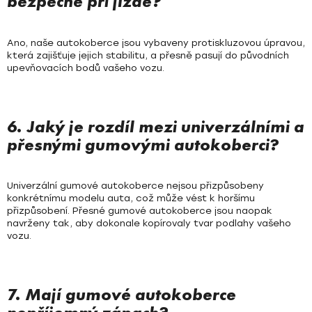
bezpečné při jízdě?
Ano, naše autokoberce jsou vybaveny protiskluzovou úpravou,
která zajišťuje jejich stabilitu, a přesně pasují do původních
upevňovacích bodů vašeho vozu.
6. Jaký je rozdíl mezi univerzálními a
přesnými gumovými autokoberci?
Univerzální gumové autokoberce nejsou přizpůsobeny
konkrétnímu modelu auta, což může vést k horšímu
přizpůsobení. Přesné gumové autokoberce jsou naopak
navrženy tak, aby dokonale kopírovaly tvar podlahy vašeho
vozu.
7. Mají gumové autokoberce