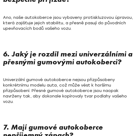
Ano, naše autokoberce jsou vybaveny protiskluzovou úpravou,
která zajišťuje jejich stabilitu, a přesně pasují do původních
upevňovacích bodů vašeho vozu.
6. Jaký je rozdíl mezi univerzálními a
přesnými gumovými autokoberci?
Univerzální gumové autokoberce nejsou přizpůsobeny
konkrétnímu modelu auta, což může vést k horšímu
přizpůsobení. Přesné gumové autokoberce jsou naopak
navrženy tak, aby dokonale kopírovaly tvar podlahy vašeho
vozu.
7. Mají gumové autokoberce
nepříjemný zápach?