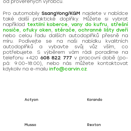
od prověřených výrobců.
Pro automobily
SsangYong/KGM
najdete v nabídce
také další praktické doplňky. Můžete si vybrat
například
textilní koberce
,
vany do kufru
,
střešní
nosiče
,
ofuky oken
,
stěrače
,
ochranné lišty dveří
nebo celou řadu dalších autodoplňků přesně na
míru. Podívejte se na naši nabídku kvalitních
autodoplňků a vybavte svůj vůz vším, co
potřebujete. S výběrem vám rádi poradíme na
telefonu +420
608 822 777
v pracovní době (po-
pá: 9:00–18:00), nebo nás můžete kontaktovat
kdykoliv na e-mailu
info@carvin.cz
.
Actyon
Korando
Musso
Rexton