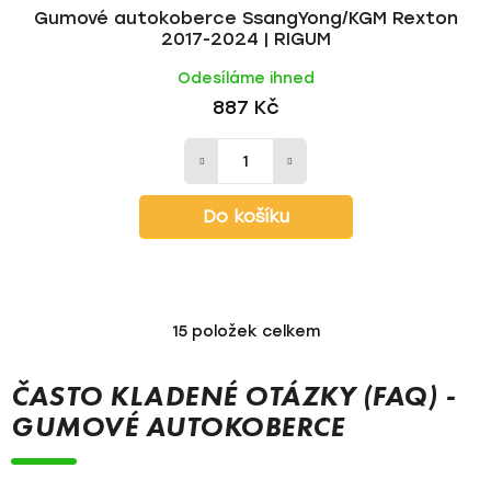
Gumové autokoberce SsangYong/KGM Rexton
2017-2024 | RIGUM
Odesíláme ihned
887 Kč
Do košíku
15
položek celkem
O
v
l
ČASTO KLADENÉ OTÁZKY (FAQ) -
á
GUMOVÉ AUTOKOBERCE
d
a
c