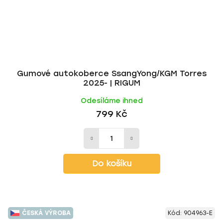
Gumové autokoberce SsangYong/KGM Torres
2025- | RIGUM
Odesíláme ihned
799 Kč
Do košíku
ČESKÁ VÝROBA
Kód:
904963-E