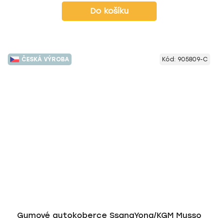
Do košíku
ČESKÁ VÝROBA
Kód:
905809-C
Gumové autokoberce SsangYong/KGM Musso