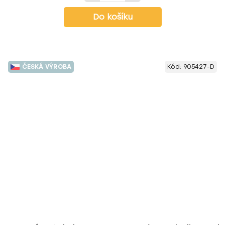
Do košíku
ČESKÁ VÝROBA
Kód:
905427-D