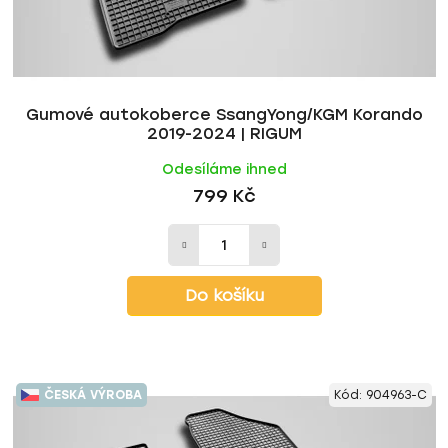
u
t
k
ů
t
ů
Gumové autokoberce SsangYong/KGM Korando
2019-2024 | RIGUM
Odesíláme ihned
799 Kč
Do košíku
ČESKÁ VÝROBA
Kód:
904963-C