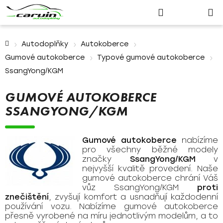
Nákupn
Přejít
Hledat
Přihlášení
na
košík
obsah
Domů
Autodoplňky
Autokoberce
Gumové autokoberce
Typové gumové autokoberce
SsangYong/KGM
GUMOVÉ AUTOKOBERCE
SSANGYONG/KGM
Gumové autokoberce
nabízíme
pro všechny běžné modely
značky
SsangYong/KGM
v
nejvyšší kvalitě provedení. Naše
gumové autokoberce chrání Váš
vůz SsangYong/KGM
proti
znečištění
, zvyšují komfort a usnadňují každodenní
používání vozu. Nabízíme gumové autokoberce
přesně vyrobené na míru jednotlivým modelům, a to