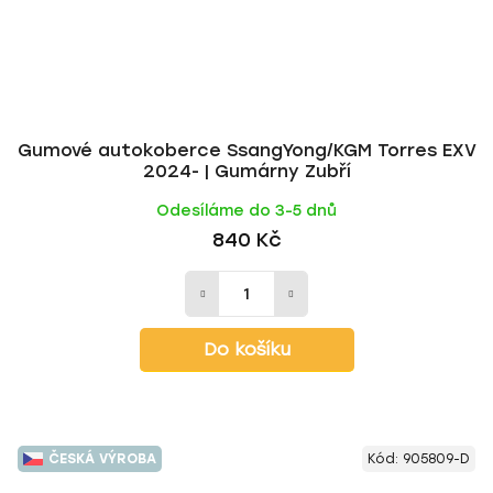
Gumové autokoberce SsangYong/KGM Torres EXV
2024- | Gumárny Zubří
Odesíláme do 3-5 dnů
840 Kč
Do košíku
ČESKÁ VÝROBA
Kód:
905809-D