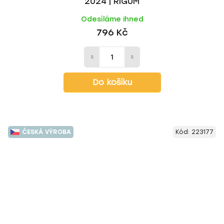
2024 | RIGUM
Odesíláme ihned
796 Kč
Do košíku
ČESKÁ VÝROBA
Kód:
223177