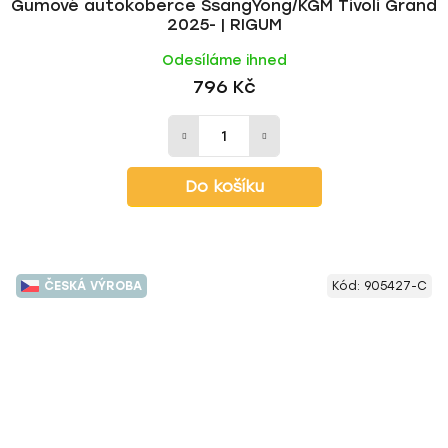
Gumové autokoberce SsangYong/KGM Tivoli Grand
2025- | RIGUM
Odesíláme ihned
796 Kč
Do košíku
ČESKÁ VÝROBA
Kód:
905427-C