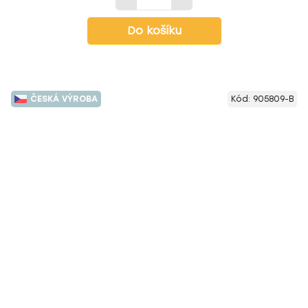
Do košíku
ČESKÁ VÝROBA
Kód:
905809-B