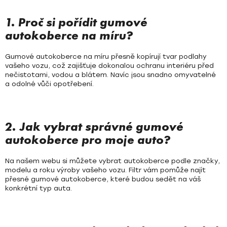
í
p
1. Proč si pořídit gumové
r
autokoberce na míru?
v
k
Gumové autokoberce na míru přesně kopírují tvar podlahy
y
vašeho vozu, což zajišťuje dokonalou ochranu interiéru před
v
nečistotami, vodou a blátem. Navíc jsou snadno omyvatelné
a odolné vůči opotřebení.
ý
p
i
s
2. Jak vybrat správné gumové
u
autokoberce pro moje auto?
Na našem webu si můžete vybrat autokoberce podle značky,
modelu a roku výroby vašeho vozu. Filtr vám pomůže najít
přesné gumové autokoberce, které budou sedět na váš
konkrétní typ auta.