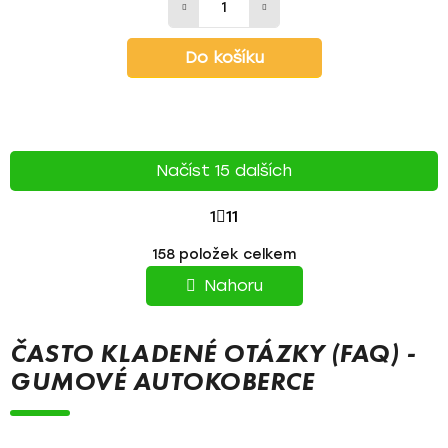
Do košíku
Načíst 15 dalších
S
1
11
T
O
158
položek celkem
v
R
l
Nahoru
á
Á
d
N
a
ČASTO KLADENÉ OTÁZKY (FAQ) -
c
K
GUMOVÉ AUTOKOBERCE
í
O
p
r
V