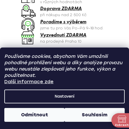
v různých hodnotách
Doprava ZDARMA
při nákupu nad 2 500 Kč
Poradíme s výběrem
jsme tu pro Vás Po–Pá 9–18 hod.
Vyzvednutí ZDARMA
na prodejně Praha 10
Používáme cookies, abychom Vám umožnili
Z
pohodlné prohlížení webu a díky analýze provozu
á
webu neustále zlepšovali jeho funkce, výkon a
p
NEWSLETTER
použitelnost.
a
Další informace zde
Nezmeškejte žádné novinky či slevy!
t
Přihlásit se
í
Nastavení
Přihlášením souhlasíte se
zpracováním osobních údajů
.
Odmítnout
Souhlasím
Zobrazit