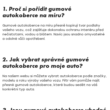
v
Á
k
1. Proč si pořídit gumové
y
autokoberce na míru?
N
v
Í
ý
Gumové autokoberce na míru přesně kopírují tvar podlahy
p
vašeho vozu, což zajišťuje dokonalou ochranu interiéru před
i
nečistotami, vodou a blátem. Navíc jsou snadno omyvatelné
a odolné vůči opotřebení.
s
u
2. Jak vybrat správné gumové
autokoberce pro moje auto?
Na našem webu si můžete vybrat autokoberce podle značky,
modelu a roku výroby vašeho vozu. Filtr vám pomůže najít
přesné gumové autokoberce, které budou sedět na váš
konkrétní typ auta.
3. Jsou gumové autokoberce vhodné