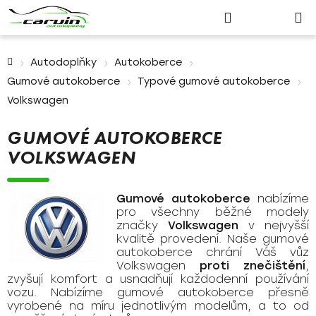
Nákupn
Přejít
Hledat
Přihlášení
na
košík
obsah
Domů
Autodoplňky
Autokoberce
Gumové autokoberce
Typové gumové autokoberce
Volkswagen
GUMOVÉ AUTOKOBERCE
VOLKSWAGEN
Gumové autokoberce
nabízíme
pro všechny běžné modely
značky
Volkswagen
v nejvyšší
kvalitě provedení. Naše gumové
autokoberce chrání Váš vůz
Volkswagen
proti znečištění
,
zvyšují komfort a usnadňují každodenní používání
vozu. Nabízíme gumové autokoberce přesně
vyrobené na míru jednotlivým modelům, a to od