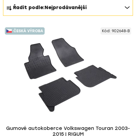
Ř
Řadit podle:
Nejprodávanější
a
z
V
e
ČESKÁ VÝROBA
Kód:
902648-B
ý
n
p
í
i
p
s
r
p
o
r
d
o
u
d
k
u
t
k
ů
t
ů
Gumové autokoberce Volkswagen Touran 2003-
2015 | RIGUM