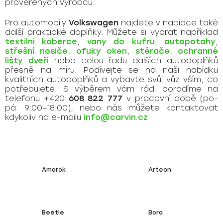
prověřených výrobců.
Pro automobily
Volkswagen
najdete v nabídce také
další praktické doplňky. Můžete si vybrat například
textilní koberce
,
vany do kufru
,
autopotahy
,
střešní nosiče
,
ofuky oken
,
stěrače
,
ochranné
lišty dveří
nebo celou řadu dalších autodoplňků
přesně na míru. Podívejte se na naši nabídku
kvalitních autodoplňků a vybavte svůj vůz vším, co
potřebujete. S výběrem vám rádi poradíme na
telefonu +420
608 822 777
v pracovní době (po-
pá: 9:00–18:00), nebo nás můžete kontaktovat
kdykoliv na e-mailu
info@carvin.cz
.
Amarok
Arteon
Beetle
Bora