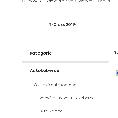
Gumové autokoberce Volkswagen T-Cross
T-Cross 2019-
P
K
Přeskočit
S
a
o
kategorie
t
s
e
V
t
g
Autokoberce
ý
r
o
p
a
r
Gumové autokoberce
i
i
n
e
s
n
Typové gumové autokoberce
p
í
r
p
Alfa Romeo
o
a