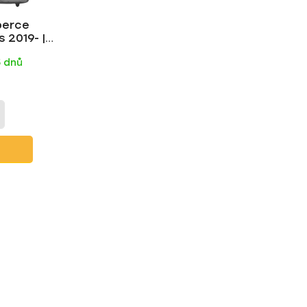
k
berce
t
 2019- |
ů
t
5 dnů