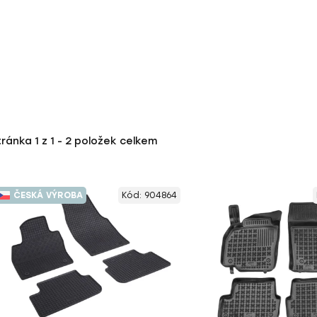
tránka
1
z
1
-
2
položek celkem
ČESKÁ VÝROBA
Kód:
904864