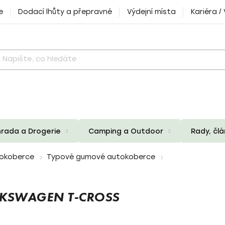
e
Dodací lhůty a přepravné
Výdejní místa
Kariéra /
rada a Drogerie
Camping a Outdoor
Rady, čl
okoberce
Typové gumové autokoberce
KSWAGEN T-CROSS