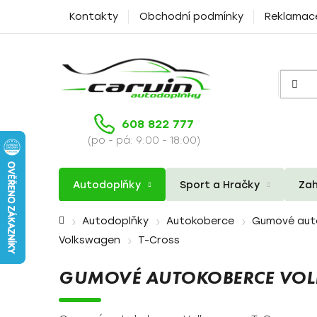
Přejít
Kontakty
Obchodní podmínky
Reklamac
na
obsah
608 822 777
(po - pá: 9:00 - 18:00)
Autodoplňky
Sport a Hračky
Zah
Domů
Autodoplňky
Autokoberce
Gumové aut
Volkswagen
T-Cross
GUMOVÉ AUTOKOBERCE VOL