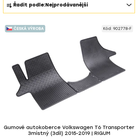
Ř
Řadit podle:
Nejprodávanější
a
z
V
e
ČESKÁ VÝROBA
Kód:
902778-F
ý
n
p
í
i
p
s
r
p
o
r
d
o
u
d
k
u
t
k
ů
t
ů
Gumové autokoberce Volkswagen T6 Transporter
3místný (3díl) 2015-2019 | RIGUM