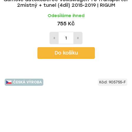
2místný + tunel (4díl) 2015-2019 | RIGUM
Odesíláme ihned
755 Kč
Do košíku
ČESKÁ VÝROBA
Kód:
905755-F