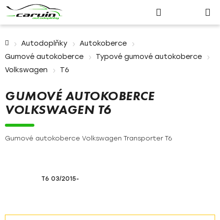
Nákupn
Přejít
Hledat
Přihlášení
na
košík
obsah
Domů
Autodoplňky
Autokoberce
Gumové autokoberce
Typové gumové autokoberce
Volkswagen
T6
GUMOVÉ AUTOKOBERCE
VOLKSWAGEN T6
Gumové autokoberce Volkswagen Transporter T6
T6 03/2015-