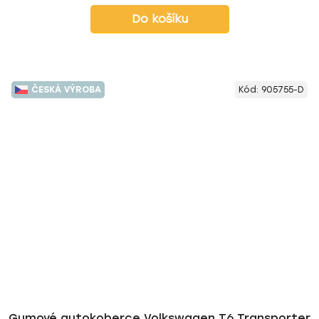
Do košíku
ČESKÁ VÝROBA
Kód:
905755-D
Gumové autokoberce Volkswagen T6 Transporter