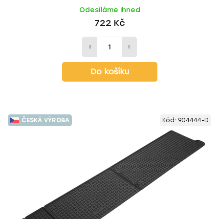
Odesíláme ihned
722 Kč
Do košíku
ČESKÁ VÝROBA
Kód:
904444-D