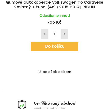
Gumové autokoberce Volkswagen T6 Caravelle
2místný + tunel (4díl) 2015-2019 | RIGUM
Odesíláme ihned
755 Kč
Do košíku
13
položek celkem
O
v
l
á
d
a
Certifikovaný obchod
c
ověřeno zákazníky