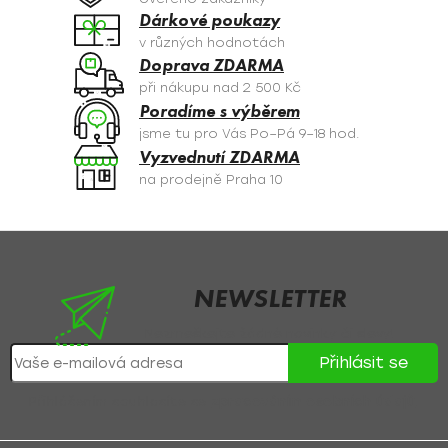
í
Dárkové poukazy
p
v různých hodnotách
r
Doprava ZDARMA
v
při nákupu nad 2 500 Kč
k
Poradíme s výběrem
y
jsme tu pro Vás Po–Pá 9–18 hod.
v
Vyzvednutí ZDARMA
ý
na prodejně Praha 10
p
i
s
Z
u
á
p
NEWSLETTER
a
Nezmeškejte žádné novinky či slevy!
t
Přihlásit se
í
Přihlášením souhlasíte se
zpracováním osobních údajů
.