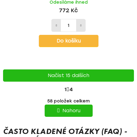
Odesíláme ihned
772 Kč
Do košíku
Načíst 15 dalších
S
1
4
T
O
58
položek celkem
v
R
l
Nahoru
á
Á
d
N
a
ČASTO KLADENÉ OTÁZKY (FAQ) -
c