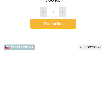
706 Kč
Do košíku
ČESKÁ VÝROBA
Kód:
902105-B