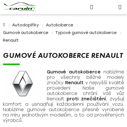
Nákupn
Přejít
Hledat
Přihlášení
na
košík
obsah
Domů
Autodoplňky
Autokoberce
Gumové autokoberce
Typové gumové autokoberce
Renault
GUMOVÉ AUTOKOBERCE RENAULT
Gumové autokoberce
nabízíme
pro všechny běžné modely
značky
Renault
v nejvyšší kvalitě
provedení. Naše gumové
autokoberce chrání Váš vůz
Renault
proti znečištění
, zvyšují
komfort a usnadňují každodenní používání vozu.
Nabízíme gumové autokoberce přesně vyrobené
na míru jednotlivým modelům, a to od prověřených
výrobců.