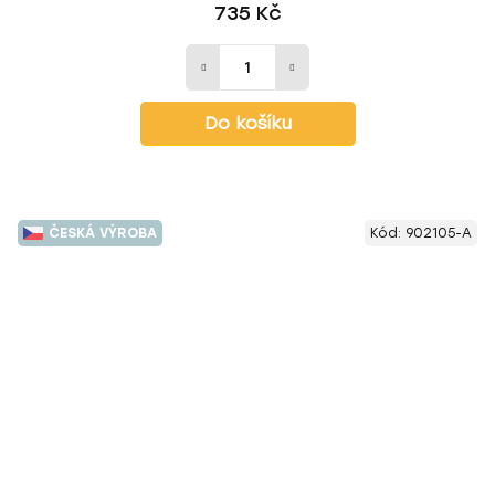
735 Kč
Do košíku
ČESKÁ VÝROBA
Kód:
902105-A