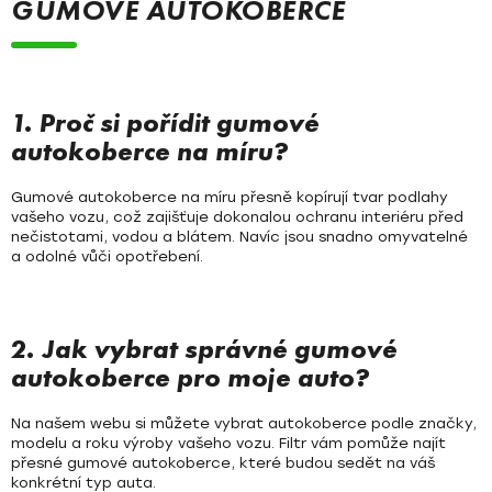
K
GUMOVÉ AUTOKOBERCE
í
O
p
r
V
v
Á
k
1. Proč si pořídit gumové
y
autokoberce na míru?
N
v
Í
ý
Gumové autokoberce na míru přesně kopírují tvar podlahy
p
vašeho vozu, což zajišťuje dokonalou ochranu interiéru před
i
nečistotami, vodou a blátem. Navíc jsou snadno omyvatelné
a odolné vůči opotřebení.
s
u
2. Jak vybrat správné gumové
autokoberce pro moje auto?
Na našem webu si můžete vybrat autokoberce podle značky,
modelu a roku výroby vašeho vozu. Filtr vám pomůže najít
přesné gumové autokoberce, které budou sedět na váš
konkrétní typ auta.