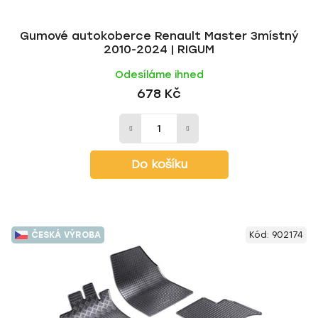
ů
Gumové autokoberce Renault Master 3místný
2010-2024 | RIGUM
Odesíláme ihned
678 Kč
Do košíku
ČESKÁ VÝROBA
Kód:
902174