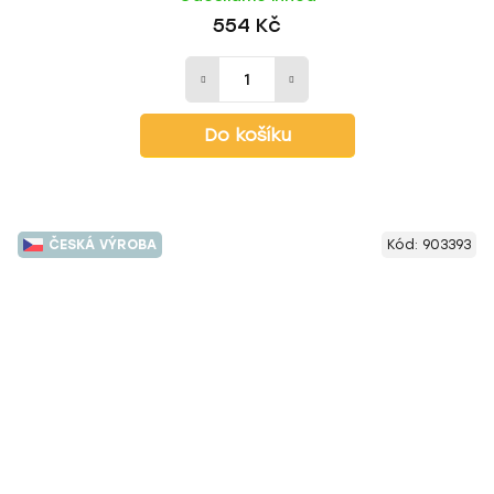
554 Kč
Do košíku
ČESKÁ VÝROBA
Kód:
903393