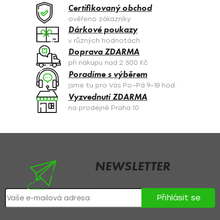
Certifikovaný obchod
ověřeno zákazníky
Dárkové poukazy
v různých hodnotách
Doprava ZDARMA
při nákupu nad 2 500 Kč
Poradíme s výběrem
jsme tu pro Vás Po–Pá 9–18 hod.
Vyzvednutí ZDARMA
na prodejně Praha 10
Z
á
p
NEWSLETTER
a
Nezmeškejte žádné novinky či slevy!
t
Přihlásit se
í
Přihlášením souhlasíte se
zpracováním osobních údajů
.