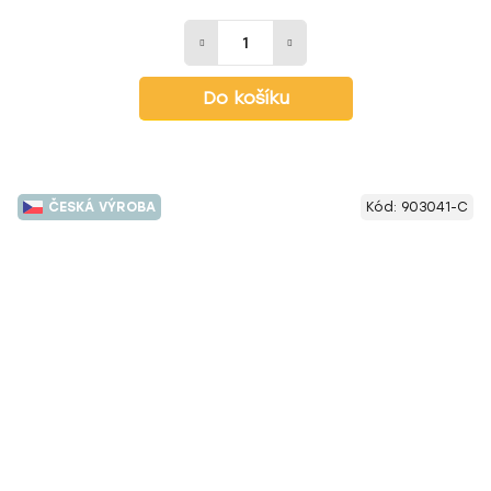
Do košíku
ČESKÁ VÝROBA
Kód:
903041-C