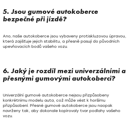
5. Jsou gumové autokoberce
bezpečné při jízdě?
Ano, naše autokoberce jsou vybaveny protiskluzovou úpravou,
která zajišťuje jejich stabilitu, a přesně pasují do původních
upevňovacích bodů vašeho vozu.
6. Jaký je rozdíl mezi univerzálními a
přesnými gumovými autokoberci?
Univerzální gumové autokoberce nejsou přizpůsobeny
konkrétnímu modelu auta, což může vést k horšímu
přizpůsobení. Přesné gumové autokoberce jsou naopak
navrženy tak, aby dokonale kopírovaly tvar podlahy vašeho
vozu.