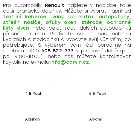
Pro automobily
Renault
najdete v nabídce také
další praktické doplňky. Můžete si vybrat například
textilní koberce
,
vany do kufru
,
autopotahy
,
střešní nosiče
,
ofuky oken
,
stěrače
,
ochranné
lišty dveří
nebo celou řadu dalších autodoplňků
přesně na míru. Podívejte se na naši nabídku
kvalitních autodoplňků a vybavte svůj vůz vším, co
potřebujete. S výběrem vám rádi poradíme na
telefonu +420
608 822 777
v pracovní době (po-
pá: 9:00–18:00), nebo nás můžete kontaktovat
kdykoliv na e-mailu
info@carvin.cz
.
4 E-Tech
5 E-Tech
Alaskan
Arkana