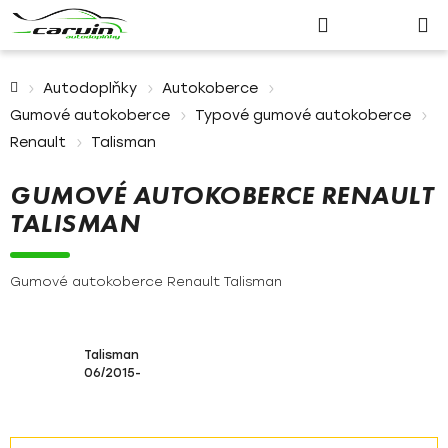
Nákupn
Přejít
Hledat
Přihlášení
na
košík
obsah
Domů
Autodoplňky
Autokoberce
Gumové autokoberce
Typové gumové autokoberce
Renault
Talisman
GUMOVÉ AUTOKOBERCE RENAULT
TALISMAN
Gumové autokoberce Renault Talisman
Talisman
06/2015-