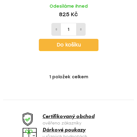
Odesíláme ihned
825 Kč
Do košíku
1
položek celkem
O
v
l
á
d
a
Certifikovaný obchod
c
ověřeno zákazníky
í
Dárkové poukazy
p
v různých hodnotách