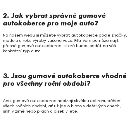
i
s
2. Jak vybrat správné gumové
u
autokoberce pro moje auto?
Na našem webu si můžete vybrat autokoberce podle značky,
modelu a roku výroby vašeho vozu. Filtr vám pomůže najít
přesné gumové autokoberce, které budou sedět na váš
konkrétní typ auta.
3. Jsou gumové autokoberce vhodné
pro všechny roční období?
Ano, gumové autokoberce nabízejí skvělou ochranu během
všech ročních období, ať už jde o bláto v deštivých dnech,
sníh v zimě nebo prach a písek v létě.