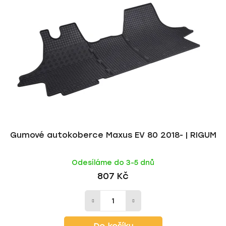
i
p
s
r
p
o
r
d
o
u
d
k
u
t
k
ů
t
ů
Gumové autokoberce Maxus EV 80 2018- | RIGUM
Odesíláme do 3-5 dnů
807 Kč