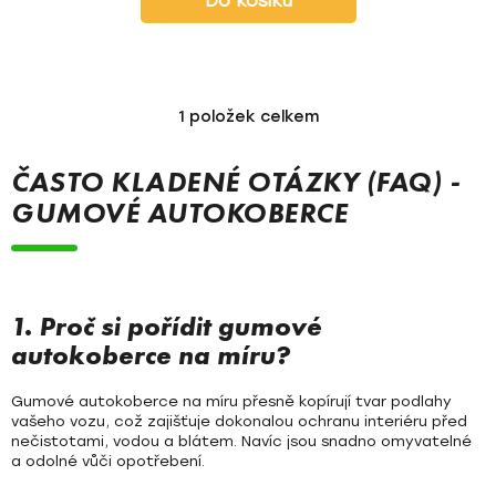
Do košíku
1
položek celkem
O
v
l
ČASTO KLADENÉ OTÁZKY (FAQ) -
á
GUMOVÉ AUTOKOBERCE
d
a
c
í
p
1. Proč si pořídit gumové
r
autokoberce na míru?
v
k
Gumové autokoberce na míru přesně kopírují tvar podlahy
y
vašeho vozu, což zajišťuje dokonalou ochranu interiéru před
v
nečistotami, vodou a blátem. Navíc jsou snadno omyvatelné
a odolné vůči opotřebení.
ý
p