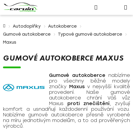
Nákupn
Přejít
Hledat
Přihlášení
na
košík
obsah
Domů
Autodoplňky
Autokoberce
Gumové autokoberce
Typové gumové autokoberce
Maxus
GUMOVÉ AUTOKOBERCE MAXUS
Gumové autokoberce
nabízíme
pro všechny běžné modely
značky
Maxus
v nejvyšší kvalitě
provedení. Naše gumové
autokoberce chrání Váš vůz
Maxus
proti znečištění
, zvyšují
komfort a usnadňují každodenní používání vozu.
Nabízíme gumové autokoberce přesně vyrobené
na míru jednotlivým modelům, a to od prověřených
výrobců.