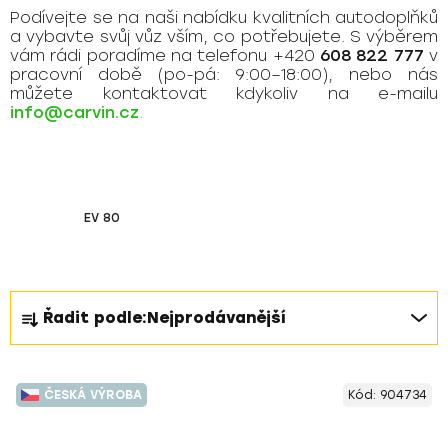
Podívejte se na naši nabídku kvalitních autodoplňků
a vybavte svůj vůz vším, co potřebujete. S výběrem
vám rádi poradíme na telefonu +420
608 822 777
v
pracovní době (po-pá: 9:00–18:00), nebo nás
můžete kontaktovat kdykoliv na e-mailu
info@carvin.cz
.
EV 80
Ř
Řadit podle:
Nejprodávanější
a
z
V
e
ČESKÁ VÝROBA
Kód:
904734
ý
n
p
í