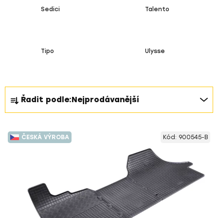
Sedici
Talento
Tipo
Ulysse
Ř
Řadit podle:
Nejprodávanější
a
z
V
e
ČESKÁ VÝROBA
Kód:
900545-B
ý
n
p
í
i
p
s
r
p
o
r
d
o