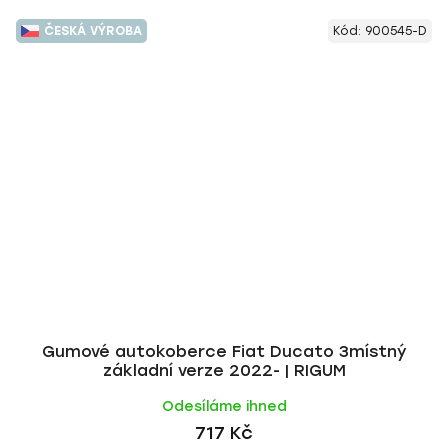
ČESKÁ VÝROBA
Kód:
900545-D
Gumové autokoberce Fiat Ducato 3místný
základní verze 2022- | RIGUM
Odesíláme ihned
717 Kč