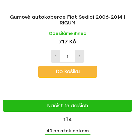
Gumové autokoberce Fiat Sedici 2006-2014 |
RIGUM
Odesíláme ihned
717 Kč
Do košíku
Načíst 15 dalších
S
1
4
T
O
49
položek celkem
v