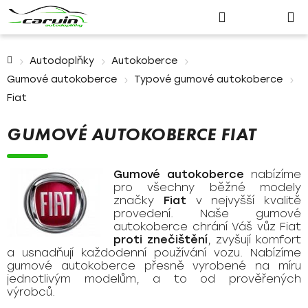
Nákupn
Přejít
Hledat
Přihlášení
na
košík
obsah
Domů
Autodoplňky
Autokoberce
Gumové autokoberce
Typové gumové autokoberce
Fiat
GUMOVÉ AUTOKOBERCE FIAT
Gumové autokoberce
nabízíme
pro všechny běžné modely
značky
Fiat
v nejvyšší kvalitě
provedení. Naše gumové
autokoberce chrání Váš vůz Fiat
proti znečištění
, zvyšují komfort
a usnadňují každodenní používání vozu. Nabízíme
gumové autokoberce přesně vyrobené na míru
jednotlivým modelům, a to od prověřených
výrobců.