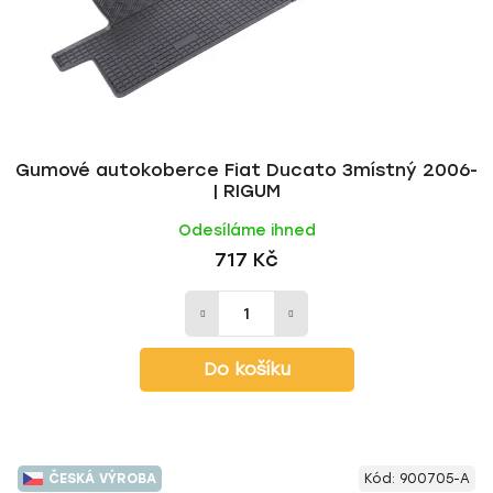
u
d
k
u
t
k
ů
t
ů
Gumové autokoberce Fiat Ducato 3místný 2006-
| RIGUM
Odesíláme ihned
717 Kč
Do košíku
ČESKÁ VÝROBA
Kód:
900705-A