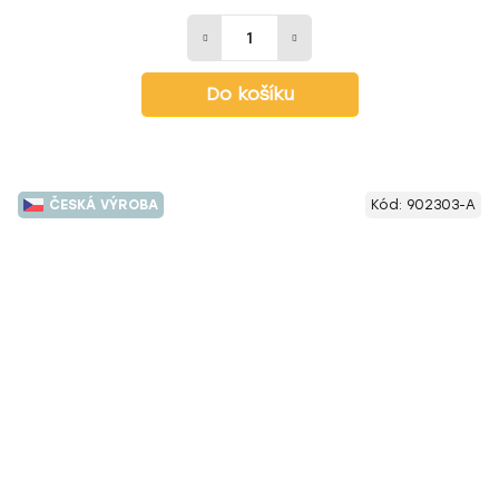
Do košíku
ČESKÁ VÝROBA
Kód:
902303-A