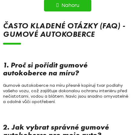
R
l
Nahoru
á
Á
d
N
a
ČASTO KLADENÉ OTÁZKY (FAQ) -
c
K
GUMOVÉ AUTOKOBERCE
í
O
p
r
V
v
Á
k
1. Proč si pořídit gumové
y
autokoberce na míru?
N
v
Í
ý
Gumové autokoberce na míru přesně kopírují tvar podlahy
p
vašeho vozu, což zajišťuje dokonalou ochranu interiéru před
i
nečistotami, vodou a blátem. Navíc jsou snadno omyvatelné
a odolné vůči opotřebení.
s
u
2. Jak vybrat správné gumové
autokoberce pro moje auto?