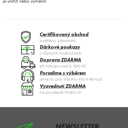
je vrátit nebo vyměnit.
Certifikovaný obchod
ověřeno zákazníky
Dárkové poukazy
v různých hodnotách
Doprava ZDARMA
při nákupu nad 2 500 Kč
Poradíme s výběrem
jsme tu pro Vás Po–Pá 9–18 hod.
Vyzvednutí ZDARMA
na prodejně Praha 10
Z
á
p
NEWSLETTER