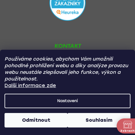
KONTAKT
Používáme cookies, abychom Vám umožnili
pohodlné prohlížení webu a díky analýze provozu
webu neustále zlepšovali jeho funkce, výkon a
Potřebujete poradit?
použitelnost.
Rádi vám pomůžeme.
Další informace zde
608 822 777
Nastavení
(po - pá: 9:00 - 18:00)
info@carvin.cz
Odmítnout
Souhlasím
Zobrazit