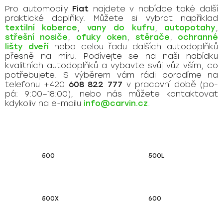
Pro automobily
Fiat
najdete v nabídce také další
praktické doplňky. Můžete si vybrat například
textilní koberce
,
vany do kufru
,
autopotahy
,
střešní nosiče
,
ofuky oken
,
stěrače
,
ochranné
lišty dveří
nebo celou řadu dalších autodoplňků
přesně na míru. Podívejte se na naši nabídku
kvalitních autodoplňků a vybavte svůj vůz vším, co
potřebujete. S výběrem vám rádi poradíme na
telefonu +420
608 822 777
v pracovní době (po-
pá: 9:00–18:00), nebo nás můžete kontaktovat
kdykoliv na e-mailu
info@carvin.cz
.
500
500L
500X
600