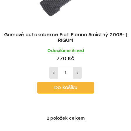
Gumové autokoberce Fiat Fiorino 5místný 2008- |
RIGUM
Odesíláme ihned
770 Kč
Do košíku
2
položek celkem
O
v