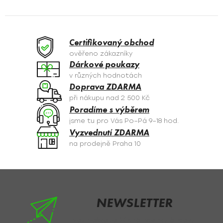
l
á
d
a
Certifikovaný obchod
c
ověřeno zákazníky
í
Dárkové poukazy
p
v různých hodnotách
r
Doprava ZDARMA
v
při nákupu nad 2 500 Kč
k
Poradíme s výběrem
y
jsme tu pro Vás Po–Pá 9–18 hod.
v
Vyzvednutí ZDARMA
ý
na prodejně Praha 10
p
i
s
Z
u
á
p
NEWSLETTER
a
Nezmeškejte žádné novinky či slevy!