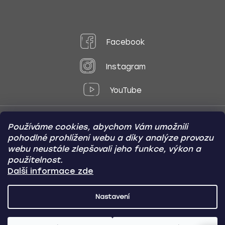
Facebook
Instagram
YouTube
Používáme cookies, abychom Vám umožnili
Způsoby platby:
pohodlné prohlížení webu a díky analýze provozu
Online
Převod
Dobírka
webu neustále zlepšovali jeho funkce, výkon a
použitelnost.
Způsoby dopravy:
Další informace zde
Nastavení
CARVIN AUTODOPLŇKY
Copyright (c) 2012 -
2026
- Všechna