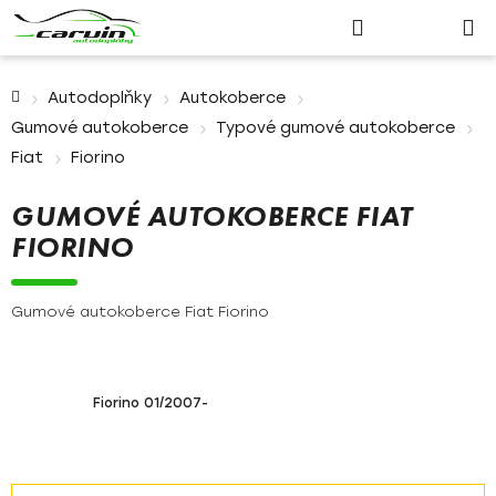
Nákupn
Přejít
Hledat
Přihlášení
na
košík
obsah
Domů
Autodoplňky
Autokoberce
Gumové autokoberce
Typové gumové autokoberce
Fiat
Fiorino
GUMOVÉ AUTOKOBERCE FIAT
FIORINO
Gumové autokoberce Fiat Fiorino
Fiorino 01/2007-