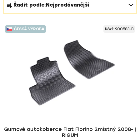
Ř
Řadit podle:
Nejprodávanější
a
z
V
e
ČESKÁ VÝROBA
Kód:
900583-B
ý
n
p
í
i
p
s
r
p
o
r
d
o
u
d
k
u
t
k
ů
t
ů
Gumové autokoberce Fiat Fiorino 2místný 2008- |
RIGUM