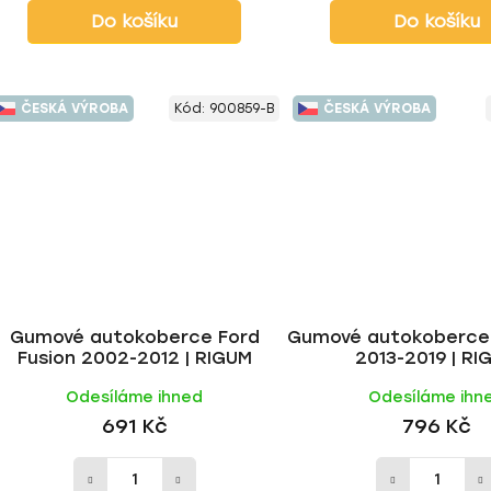
Do košíku
Do košíku
ČESKÁ VÝROBA
Kód:
900859-B
ČESKÁ VÝROBA
Gumové autokoberce Ford
Gumové autokoberce 
Fusion 2002-2012 | RIGUM
2013-2019 | RI
Odesíláme ihned
Odesíláme ihn
691 Kč
796 Kč