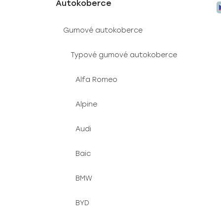
t
g
Autokoberce
ý
r
o
p
a
r
Gumové autokoberce
i
i
n
e
s
n
Typové gumové autokoberce
p
í
r
p
Alfa Romeo
o
a
d
n
Alpine
u
e
k
l
Audi
t
ů
Baic
BMW
BYD