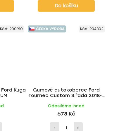
Do košíku
Kód:
900910
ČESKÁ VÝROBA
Kód:
904802
Ford Kuga
Gumové autokoberce Ford
GUM
Tourneo Custom 3.řada 2018- |
RIGUM
ed
Odesíláme ihned
673 Kč