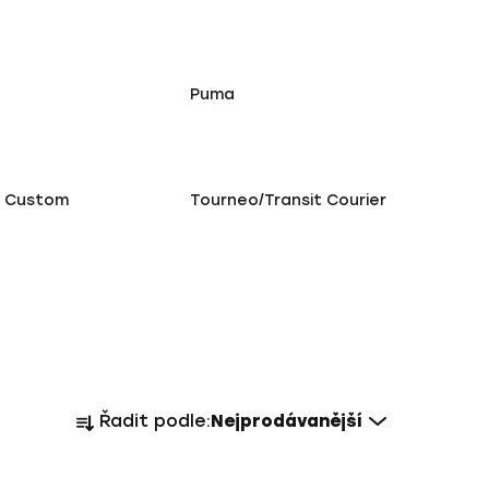
Puma
t Custom
Tourneo/Transit Courier
Ř
Řadit podle:
Nejprodávanější
a
z