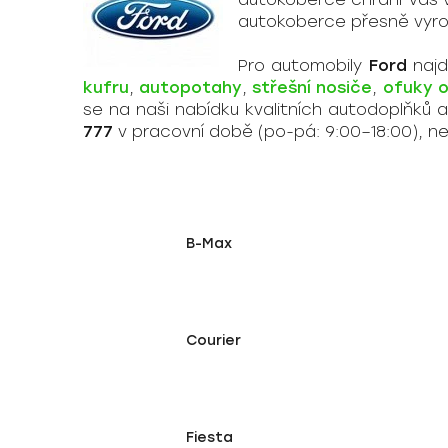
autokoberce přesně vyro
Pro automobily
Ford
najd
kufru
,
autopotahy
,
střešní nosiče
,
ofuky 
se na naši nabídku kvalitních autodoplňků
777
v pracovní době (po-pá: 9:00–18:00), n
B-Max
Courier
Fiesta