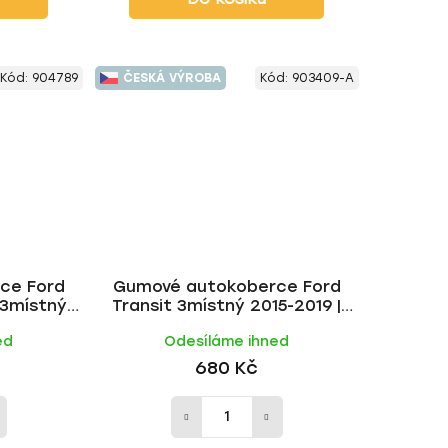
Kód:
904789
ČESKÁ VÝROBA
Kód:
903409-A
ce Ford
Gumové autokoberce Ford
3místný
Transit 3místný 2015-2019 |
RIGUM
RIGUM
ed
Odesíláme ihned
680 Kč