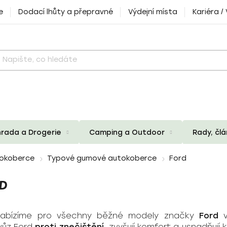
e
Dodací lhůty a přepravné
Výdejní místa
Kariéra /
rada a Drogerie
Camping a Outdoor
Rady, čl
okoberce
Typové gumové autokoberce
Ford
D
abízíme pro všechny běžné modely značky
Ford
v
vůz Ford
proti znečištění
, zvyšují komfort a usnadňuj