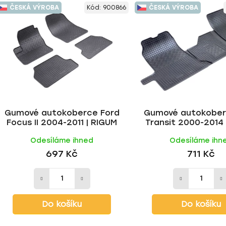
ČESKÁ VÝROBA
Kód:
900866
ČESKÁ VÝROBA
Gumové autokoberce Ford
Gumové autokober
Focus II 2004-2011 | RIGUM
Transit 2000-2014 
Odesíláme ihned
Odesíláme ihn
697 Kč
711 Kč
Do košíku
Do košíku