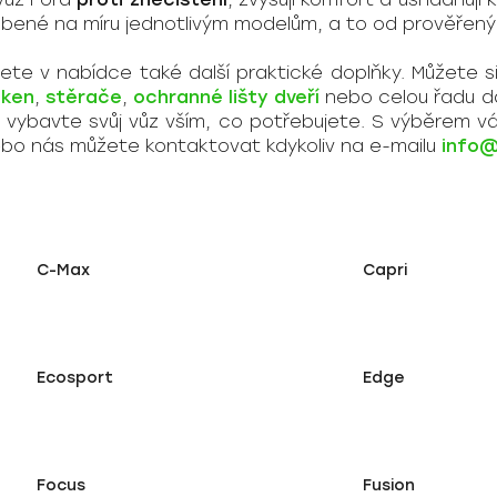
bené na míru jednotlivým modelům, a to od prověřený
ete v nabídce také další praktické doplňky. Můžete s
oken
,
stěrače
,
ochranné lišty dveří
nebo celou řadu da
 a vybavte svůj vůz vším, co potřebujete. S výběrem 
ebo nás můžete kontaktovat kdykoliv na e-mailu
info@
C-Max
Capri
Ecosport
Edge
Focus
Fusion