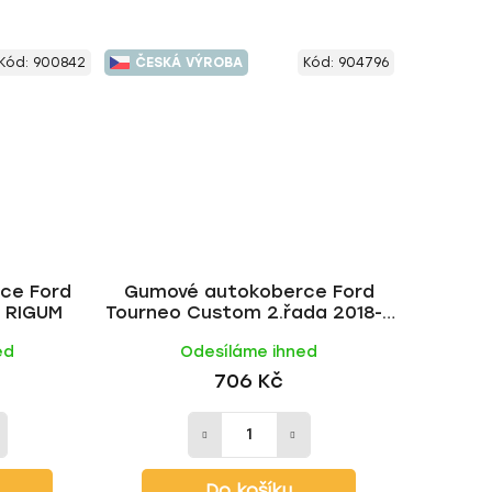
Kód:
900842
ČESKÁ VÝROBA
Kód:
904796
ce Ford
Gumové autokoberce Ford
| RIGUM
Tourneo Custom 2.řada 2018- |
RIGUM
ed
Odesíláme ihned
706 Kč
Do košíku