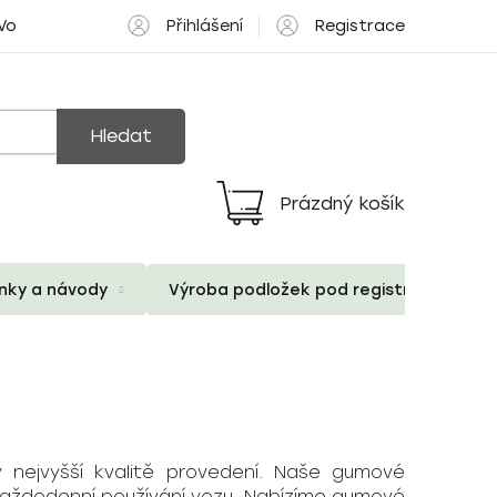
Přihlášení
Registrace
 Volné pozice
Hledat
Prázdný košík
Nákupní
košík
ánky a návody
Výroba podložek pod registrační znač
 nejvyšší kvalitě provedení. Naše gumové
í každodenní používání vozu. Nabízíme gumové