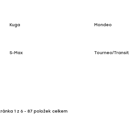
Kuga
Mondeo
S-Max
Tourneo/Transi
tránka
1
z
6
-
87
položek celkem