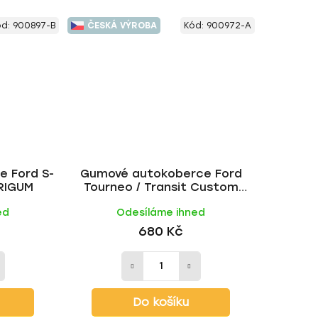
ód:
900897-B
ČESKÁ VÝROBA
Kód:
900972-A
 Ford S-
Gumové autokoberce Ford
 RIGUM
Tourneo / Transit Custom
3místný (1+2) 2012-2018 | RIGUM
ed
Odesíláme ihned
680 Kč
Do košíku