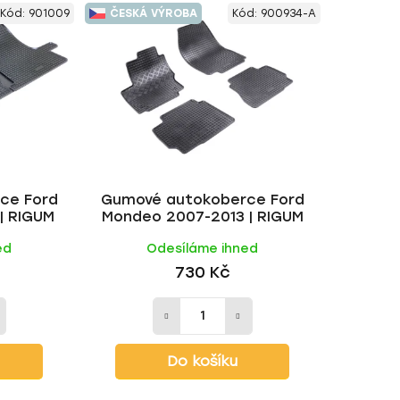
e
Kód:
901009
ČESKÁ VÝROBA
Kód:
900934-A
n
í
p
r
o
d
u
k
ce Ford
Gumové autokoberce Ford
t
| RIGUM
Mondeo 2007-2013 | RIGUM
ů
ed
Odesíláme ihned
730 Kč
Do košíku