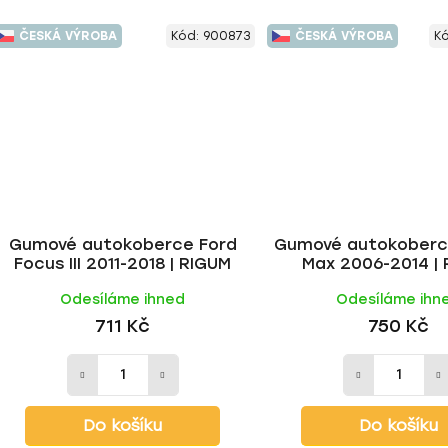
ČESKÁ VÝROBA
Kód:
900873
ČESKÁ VÝROBA
K
Gumové autokoberce Ford
Gumové autokoberce
Focus III 2011-2018 | RIGUM
Max 2006-2014 |
Odesíláme ihned
Odesíláme ihn
711 Kč
750 Kč
Do košíku
Do košíku