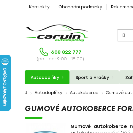
Přejít
Kontakty
Obchodní podmínky
Reklamac
na
obsah
608 822 777
(po - pá: 9:00 - 18:00)
Autodoplňky
Sport a Hračky
Zah
Domů
Autodoplňky
Autokoberce
Gumové aut
GUMOVÉ AUTOKOBERCE FOR
Gumové autokoberce
n
autokoberce chrání Váš 