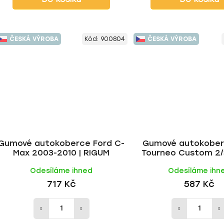
ČESKÁ VÝROBA
Kód:
900804
ČESKÁ VÝROBA
Gumové autokoberce Ford C-
Gumové autokober
Max 2003-2010 | RIGUM
Tourneo Custom 2/
MANUAL 2018- | 
Odesíláme ihned
Odesíláme ihn
717 Kč
587 Kč