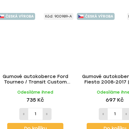
ČESKÁ VÝROBA
Kód:
900989-A
ČESKÁ VÝROBA
Gumové autokoberce Ford
Gumové autokober
Tourneo / Transit Custom
Fiesta 2008-2017 
2.řada 2012-2018 | RIGUM
Odesíláme ihned
Odesíláme ihn
735 Kč
697 Kč
Do košíku
Do košíku