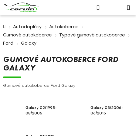
Nákupn
Přejít
Hledat
Přihlášení
na
košík
obsah
Domů
Autodoplňky
Autokoberce
Gumové autokoberce
Typové gumové autokoberce
Ford
Galaxy
GUMOVÉ AUTOKOBERCE FORD
GALAXY
Gumové autokoberce Ford Galaxy
Galaxy 02/1995-
Galaxy 03/2006-
08/2006
06/2015