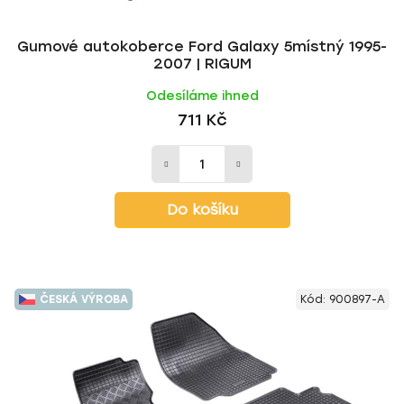
t
ů
Gumové autokoberce Ford Galaxy 5místný 1995-
2007 | RIGUM
Odesíláme ihned
711 Kč
Do košíku
ČESKÁ VÝROBA
Kód:
900897-A