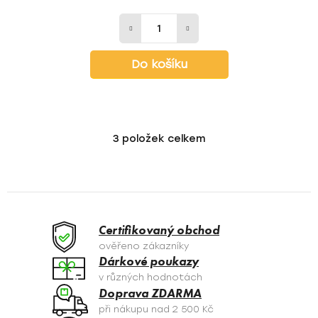
Do košíku
3
položek celkem
O
v
l
á
d
a
Certifikovaný obchod
c
ověřeno zákazníky
í
Dárkové poukazy
p
v různých hodnotách
r
Doprava ZDARMA
v
při nákupu nad 2 500 Kč
k