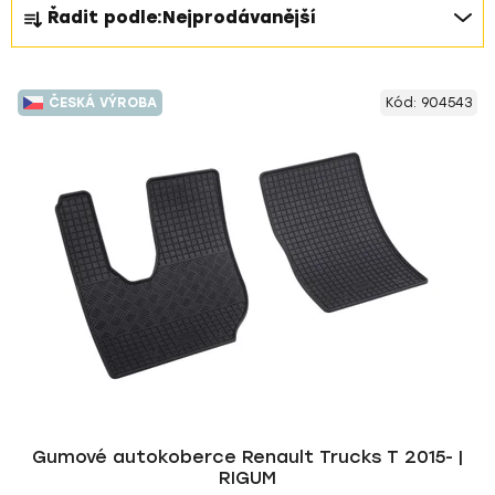
Ř
Řadit podle:
Nejprodávanější
a
z
V
e
ČESKÁ VÝROBA
Kód:
904543
ý
n
p
í
i
p
s
r
p
o
r
d
o
u
d
k
u
t
k
ů
t
ů
Gumové autokoberce Renault Trucks T 2015- |
RIGUM