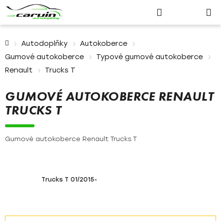
Nákupn
Přejít
Hledat
Přihlášení
na
košík
obsah
Domů
Autodoplňky
Autokoberce
Gumové autokoberce
Typové gumové autokoberce
Renault
Trucks T
GUMOVÉ AUTOKOBERCE RENAULT
TRUCKS T
Gumové autokoberce Renault Trucks T
Trucks T 01/2015-