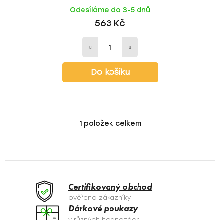
Odesíláme do 3-5 dnů
563 Kč
Do košíku
1
položek celkem
O
v
l
á
d
a
Certifikovaný obchod
c
ověřeno zákazníky
í
Dárkové poukazy
p
v různých hodnotách