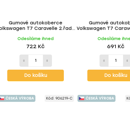
Gumové autokoberce
Gumové autoko
olkswagen T7 Caravelle 2.řada
Volkswagen T7 Carave
2024- | RIGUM
2024- | RIG
Odesíláme ihned
Odesíláme ihn
722 Kč
691 Kč
Do košíku
Do košíku
ČESKÁ VÝROBA
Kód:
906219-C
ČESKÁ VÝROBA
K