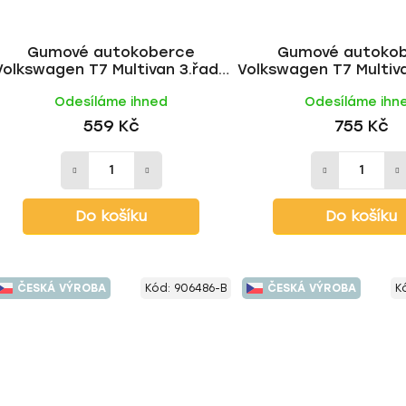
Gumové autokoberce
Gumové autoko
Volkswagen T7 Multivan 3.řada
Volkswagen T7 Multiv
2022- | RIGUM
2022- | RIG
Odesíláme ihned
Odesíláme ihn
559 Kč
755 Kč
Do košíku
Do košíku
ČESKÁ VÝROBA
Kód:
906486-B
ČESKÁ VÝROBA
K