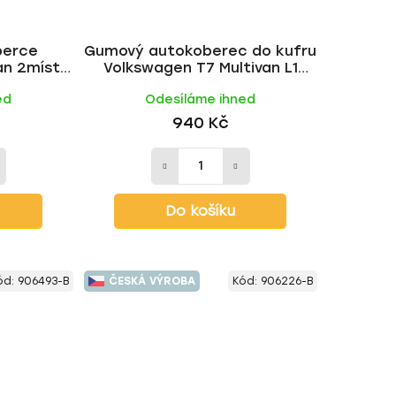
berce
Gumový autokoberec do kufru
an 2místný
Volkswagen T7 Multivan L1
UM
2022- | CIK
ed
Odesíláme ihned
940 Kč
Do košíku
ód:
906493-B
ČESKÁ VÝROBA
Kód:
906226-B