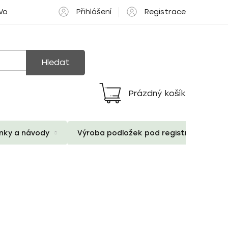
Přihlášení
Registrace
 Volné pozice
Hledat
Prázdný košík
Nákupní
košík
ánky a návody
Výroba podložek pod registrační znač