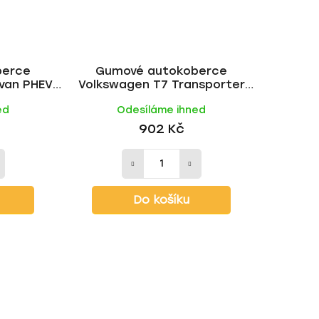
berce
Gumové autokoberce
ivan PHEV
Volkswagen T7 Transporter
 RIGUM
3místný 2024- | RIGUM
ed
Odesíláme ihned
902 Kč
Do košíku