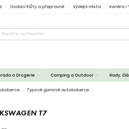
e
Dodací lhůty a přepravné
Výdejní místa
Kariéra /
rada a Drogerie
Camping a Outdoor
Rady, čl
okoberce
Typové gumové autokoberce
KSWAGEN T7