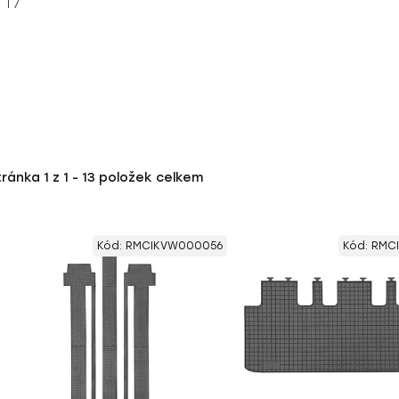
 T7
tránka
1
z
1
-
13
položek celkem
Kód:
RMCIKVW000056
Kód:
RMC