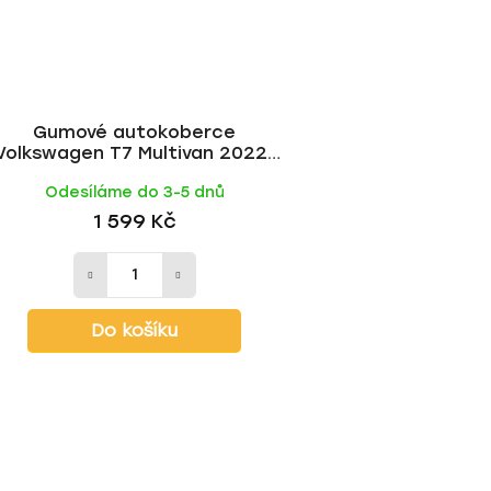
Gumové autokoberce
Volkswagen T7 Multivan 2022-
(přední) | Rezaw-Plast
Odesíláme do 3-5 dnů
1 599 Kč
Do košíku
O
v
l