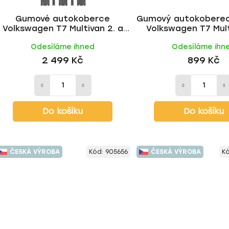
Gumové autokoberce
Gumový autokoberec
Volkswagen T7 Multivan 2. a
Volkswagen T7 Mul
3.řada 2022- | CIK
2022- | CIK
Odesíláme ihned
Odesíláme ihn
2 499 Kč
899 Kč
Do košíku
Do košíku
ČESKÁ VÝROBA
Kód:
905656
ČESKÁ VÝROBA
K