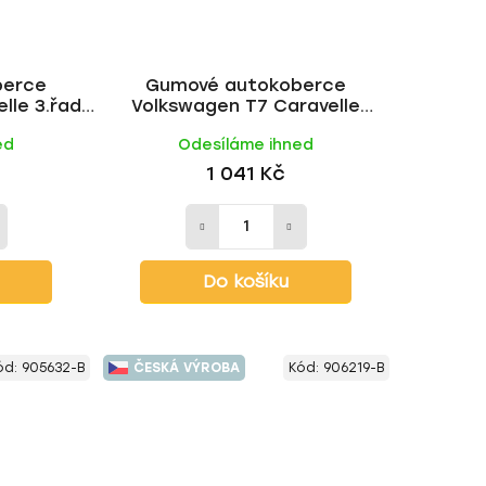
berce
Gumové autokoberce
lle 3.řada
Volkswagen T7 Caravelle
UM
2místný + tunel 2024- | RIGUM
ed
Odesíláme ihned
1 041 Kč
Do košíku
ód:
905632-B
ČESKÁ VÝROBA
Kód:
906219-B