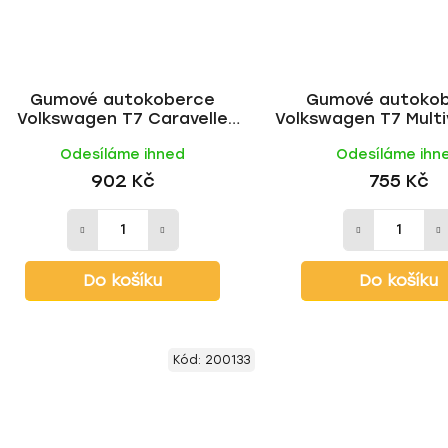
Gumové autokoberce
Gumové autoko
Volkswagen T7 Caravelle
Volkswagen T7 Mult
2/3místný 2024- | RIGUM
2místný 2022- |
Odesíláme ihned
Odesíláme ihn
902 Kč
755 Kč
Do košíku
Do košíku
Kód:
200133