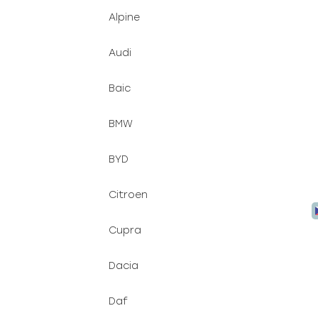
d
n
Alpine
u
e
k
l
Audi
t
ů
Baic
BMW
BYD
Citroen
Cupra
Dacia
Daf