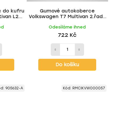
k
 do kufru
Gumové autokoberce
t
tivan L2
Volkswagen T7 Multivan 2.řada
ů
2022- | RIGUM
ed
Odesíláme ihned
722 Kč
Do košíku
ód:
905632-A
Kód:
RMCIKVW000057