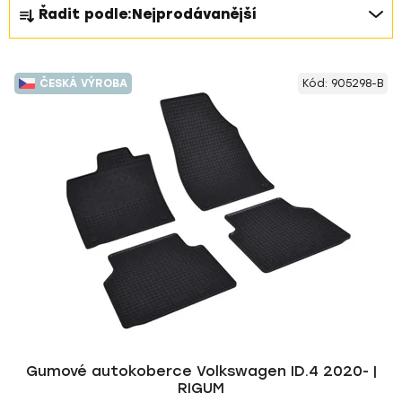
Ř
Řadit podle:
Nejprodávanější
a
z
V
e
ČESKÁ VÝROBA
Kód:
905298-B
ý
n
p
í
i
p
s
r
p
o
r
d
o
u
d
k
u
t
k
ů
t
ů
Gumové autokoberce Volkswagen ID.4 2020- |
RIGUM