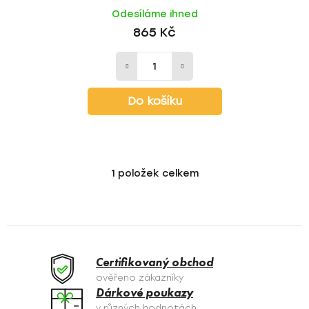
Odesíláme ihned
865 Kč
Do košíku
1
položek celkem
O
v
l
á
d
a
Certifikovaný obchod
c
ověřeno zákazníky
í
Dárkové poukazy
p
v různých hodnotách