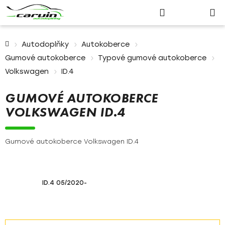
Nákupn
Přejít
Hledat
Přihlášení
na
košík
obsah
Domů
Autodoplňky
Autokoberce
Gumové autokoberce
Typové gumové autokoberce
Volkswagen
ID.4
GUMOVÉ AUTOKOBERCE
VOLKSWAGEN ID.4
Gumové autokoberce Volkswagen ID.4
ID.4 05/2020-