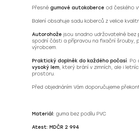
Přesné
gumové autokoberce
od českého 
Balení obsahuje sadu koberců z velice kvali
Autorohože
jsou snadno udržovatelné bez p
spodní části a přípravou na fixační šrouby
výrobcem.
Praktický doplněk do každého počasí
. Po
vysoký lem
, který brání v zimních, ale i let
prostoru.
Před objednáním Vám doporučujeme překont
Materiál:
guma bez podílu PVC
Atest: MDČR 2 994