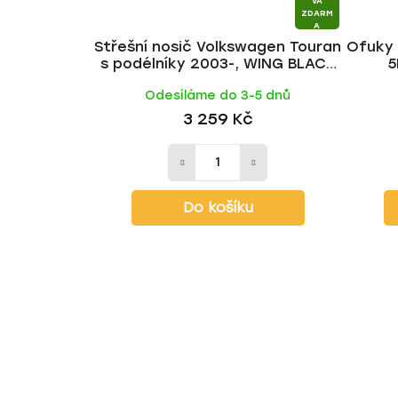
VA
ZDARM
A
Střešní nosič Volkswagen Touran
Ofuky 
s podélníky 2003-, WING BLACK
5
tyč | HAKR
Odesíláme do 3-5 dnů
3 259 Kč
Do košíku