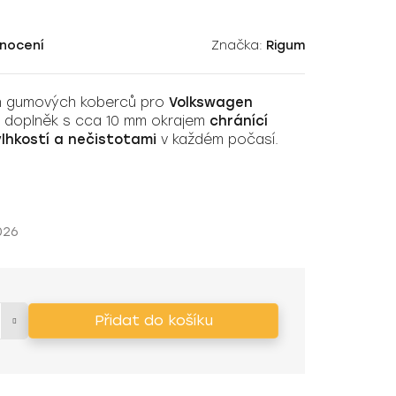
nocení
Značka:
Rigum
ích gumových koberců pro
Volkswagen
ký doplněk s cca 10 mm okrajem
chránící
vlhkostí a nečistotami
v každém počasí.
026
Přidat do košíku