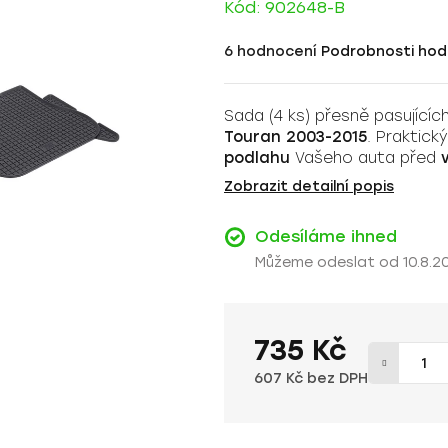
Kód:
902648-B
Průměrné
6 hodnocení
Podrobnosti hod
hodnocení
produktu
Sada (4 ks) přesně pasujíc
je
Touran 2003-2015
. Praktic
4,8
podlahu
Vašeho auta před
z
Zobrazit detailní popis
5
hvězdiček.
Odesíláme ihned
10.8.2
735 Kč
607 Kč bez DPH
Měrná cena: