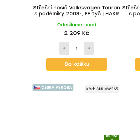
Střešní nosič Volkswagen Touran
Střešn
s podélníky 2003-, FE tyč | HAKR
s po
Odesíláme ihned
2 209 Kč
Do košíku
ČESKÁ VÝROBA
Kód:
ANHVW265
DOPRA