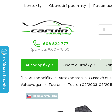
Přejít
Kontakty
Obchodní podmínky
Reklamac
na
obsah
608 822 777
(po - pá: 9:00 - 18:00)
Autodoplňky
Sport a Hračky
Zah
Domů
Autodoplňky
Autokoberce
Gumové aut
Volkswagen
Touran
Touran 02/2003-05/201
ČESKÁ VÝROBA