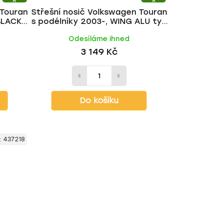
A
A
 Touran
Střešní nosič Volkswagen Touran
BLACK
s podélníky 2003-, WING ALU tyč
| HAKR
ů
Odesíláme ihned
3 149 Kč
Do košíku
:
437218