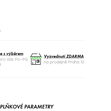
t
e s výběrem
Vyzvednutí ZDARMA
 pro Vás Po–Pá
na prodejně Praha 10
.
PLŇKOVÉ PARAMETRY