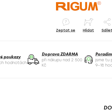
Zeptat se
Hlídat
Sdíle
Doprava ZDARMA
Poradím
é poukazy
při nákupu nad 2 500
jsme tu
ých hodnotách
Kč
9–18 hod
DO