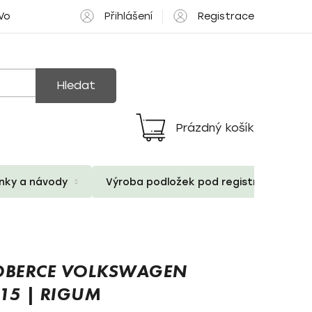
Přihlášení
Registrace
 Volné pozice
Hledat
Prázdný košík
Nákupní
košík
ánky a návody
Výroba podložek pod registrační znač
BERCE VOLKSWAGEN
15 | RIGUM