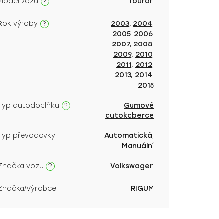
?
Model vozu
Touran
?
Rok výroby
2003
,
2004
,
2005
,
2006
,
2007
,
2008
,
2009
,
2010
,
2011
,
2012
,
2013
,
2014
,
2015
?
Typ autodoplňku
Gumové
autokoberce
Typ převodovky
Automatická,
Manuální
?
Značka vozu
Volkswagen
Značka/Výrobce
RIGUM