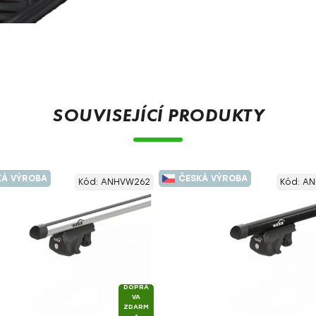
SOUVISEJÍCÍ PRODUKTY
KÁ VÝROBA
ČESKÁ VÝROBA
Kód:
ANHVW262
Kód:
AN
DOPRA
VA
ZDARM