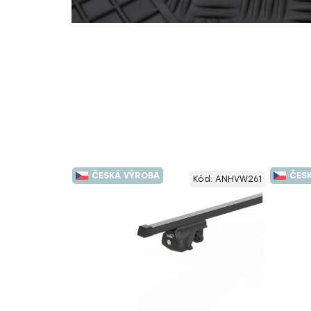
ČESKÁ VÝROBA
ČES
Kód:
ANHVW261