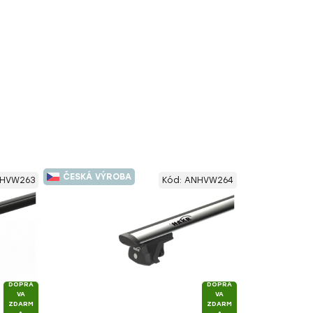
ČESKÁ VÝROBA
HVW263
Kód:
ANHVW264
DOPRA
DOPRA
VA
VA
ZDARM
ZDARM