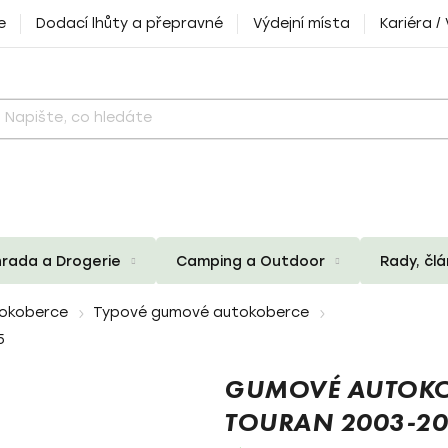
e
Dodací lhůty a přepravné
Výdejní místa
Kariéra /
rada a Drogerie
Camping a Outdoor
Rady, čl
okoberce
Typové gumové autokoberce
5
GUMOVÉ AUTOKO
TOURAN 2003-20