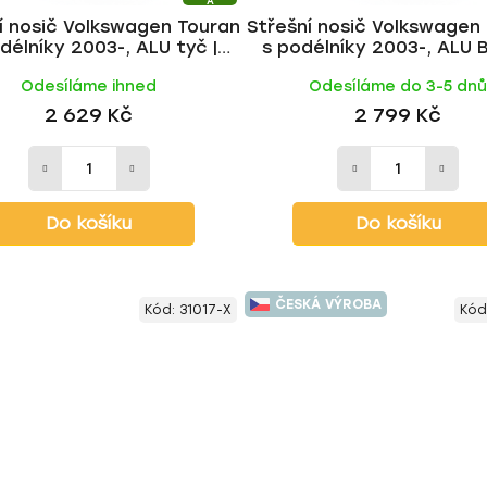
A
í nosič Volkswagen Touran
Střešní nosič Volkswagen
délníky 2003-, ALU tyč |
s podélníky 2003-, ALU 
HAKR
tyč | HAKR
Odesíláme ihned
Odesíláme do 3-5 dn
2 629 Kč
2 799 Kč
Do košíku
Do košíku
ČESKÁ VÝROBA
Kód:
31017-X
Kód