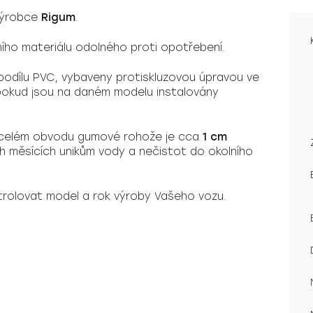
výrobce
Rigum
.
tního materiálu odolného proti opotřebení.
odílu PVC, vybaveny protiskluzovou úpravou ve
, pokud jsou na daném modelu instalovány
 celém obvodu gumové rohože je cca
1 cm
ních měsících unikům vody a nečistot do okolního
rolovat model a rok výroby Vašeho vozu.