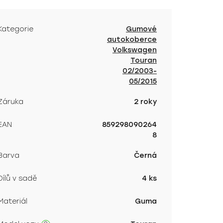
Kategorie
Gumové
autokoberce
Volkswagen
Touran
02/2003-
05/2015
Záruka
2 roky
EAN
859298090264
8
Barva
Černá
Dílů v sadě
4 ks
Materiál
Guma