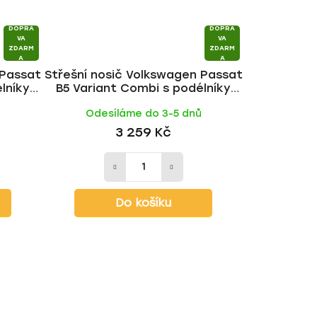
DOPRA
DOPRA
VA
VA
ZDARM
ZDARM
A
A
 Passat
Střešní nosič Volkswagen Passat
lníky
B5 Variant Combi s podélníky
| HAKR
1996-2005, WING BLACK tyč |
Odesíláme do 3-5 dnů
HAKR
3 259 Kč
Do košíku