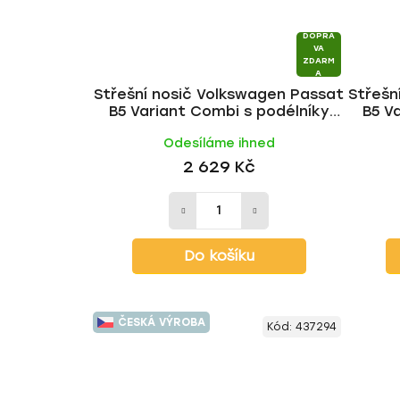
DOPRA
VA
ZDARM
A
Střešní nosič Volkswagen Passat
Střešn
B5 Variant Combi s podélníky
B5 V
1996-2005, ALU tyč | HAKR
1996-2
Odesíláme ihned
2 629 Kč
Do košíku
ČESKÁ VÝROBA
Kód:
437294