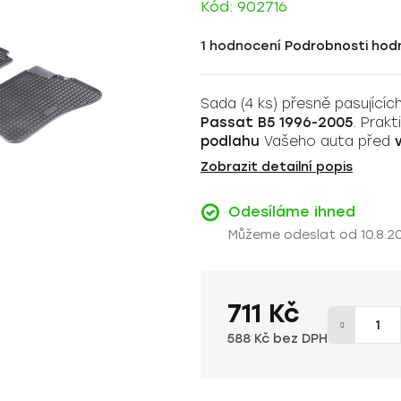
Kód:
902716
Průměrné
1 hodnocení
Podrobnosti hod
hodnocení
produktu
Sada (4 ks) přesně pasujíc
je
Passat B5 1996-2005
. Prak
5,0
podlahu
Vašeho auta před
z
Zobrazit detailní popis
5
hvězdiček.
Odesíláme ihned
10.8.2
711 Kč
588 Kč bez DPH
Měrná cena: