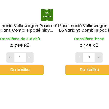
DOPRA
VA
ZDARM
A
í nosič Volkswagen Passat
Střešní nosič Volkswagen
ariant Combi s podélníky
B5 Variant Combi s podé
005, ALU BLACK tyč | HAKR
1996-2005, WING ALU tyč 
Odesíláme do 3-5 dnů
Odesíláme ihned
2 799 Kč
3 149 Kč
Do košíku
Do košíku