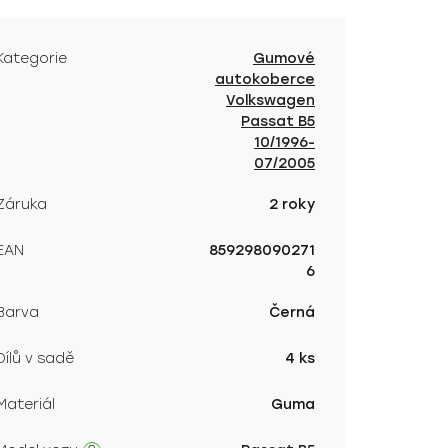
Kategorie
Gumové
autokoberce
Volkswagen
Passat B5
10/1996-
07/2005
Záruka
2 roky
EAN
859298090271
6
Barva
Černá
Dílů v sadě
4 ks
Materiál
Guma