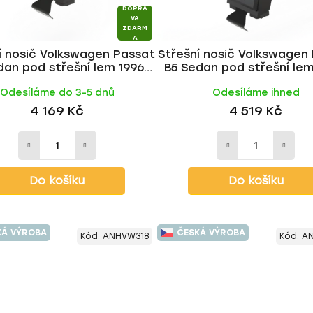
DOPRA
VA
ZDARM
A
í nosič Volkswagen Passat
Střešní nosič Volkswagen
dan pod střešní lem 1996-
B5 Sedan pod střešní lem
5, ALU BLACK tyč | HAKR
2005, WING ALU tyč | 
Odesíláme do 3-5 dnů
Odesíláme ihned
4 169 Kč
4 519 Kč
Do košíku
Do košíku
KÁ VÝROBA
ČESKÁ VÝROBA
Kód:
ANHVW318
Kód:
AN