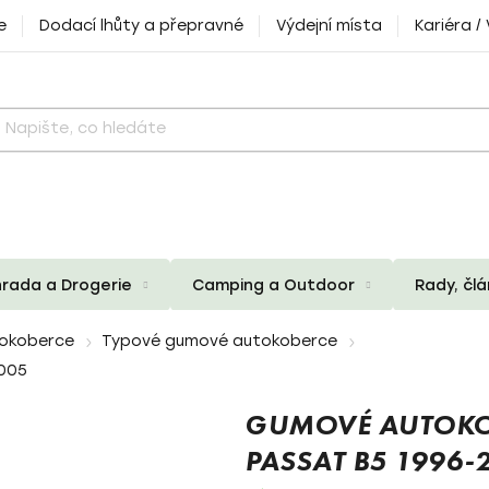
e
Dodací lhůty a přepravné
Výdejní místa
Kariéra /
rada a Drogerie
Camping a Outdoor
Rady, čl
okoberce
Typové gumové autokoberce
2005
GUMOVÉ AUTOKO
PASSAT B5 1996-