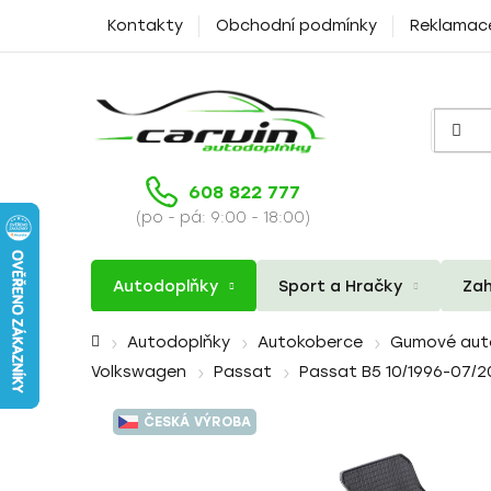
Přejít
Kontakty
Obchodní podmínky
Reklamac
na
obsah
608 822 777
(po - pá: 9:00 - 18:00)
Autodoplňky
Sport a Hračky
Zah
Domů
Autodoplňky
Autokoberce
Gumové aut
Volkswagen
Passat
Passat B5 10/1996-07/
ČESKÁ VÝROBA