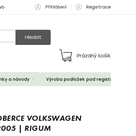
Přihlášení
Registrace
 Volné pozice
Hledat
Prázdný košík
Nákupní
košík
ánky a návody
Výroba podložek pod registrační znač
BERCE VOLKSWAGEN
2005 | RIGUM