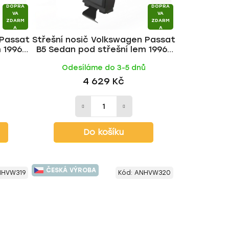
DOPRA
DOPRA
VA
VA
ZDARM
ZDARM
A
A
 Passat
Střešní nosič Volkswagen Passat
 1996-
B5 Sedan pod střešní lem 1996-
HAKR
2005, WING BLACK tyč | HAKR
Odesíláme do 3-5 dnů
4 629 Kč
Do košíku
ČESKÁ VÝROBA
HVW319
Kód:
ANHVW320