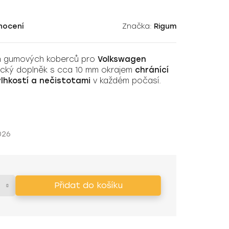
nocení
Značka:
Rigum
ích gumových koberců pro
Volkswagen
tický doplněk s cca 10 mm okrajem
chránící
vlhkostí a nečistotami
v každém počasí.
026
Přidat do košíku