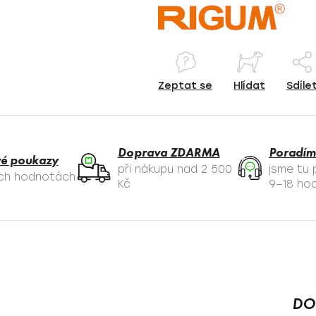
Zeptat se
Hlídat
Sdíle
Doprava ZDARMA
Poradím
é poukazy
při nákupu nad 2 500
jsme tu
ých hodnotách
Kč
9–18 hod
DO