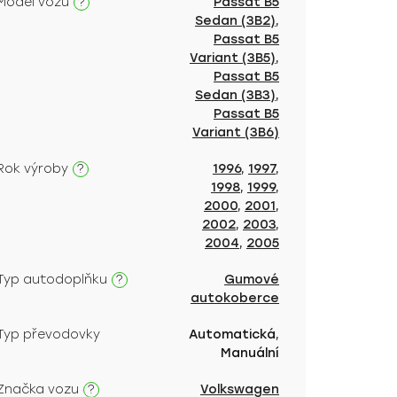
?
Model vozu
Passat B5
Sedan (3B2)
,
Passat B5
Variant (3B5)
,
Passat B5
Sedan (3B3)
,
Passat B5
Variant (3B6)
?
Rok výroby
1996
,
1997
,
1998
,
1999
,
2000
,
2001
,
2002
,
2003
,
2004
,
2005
?
Typ autodoplňku
Gumové
autokoberce
Typ převodovky
Automatická,
Manuální
?
Značka vozu
Volkswagen