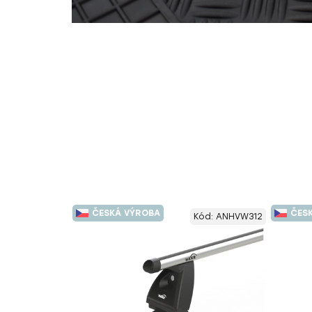
ČESKÁ VÝROBA
ČES
Kód:
ANHVW312