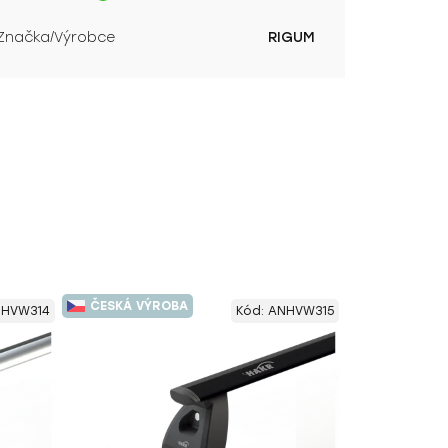
Značka/Výrobce
RIGUM
ČESKÁ VÝROBA
HVW314
Kód:
ANHVW315