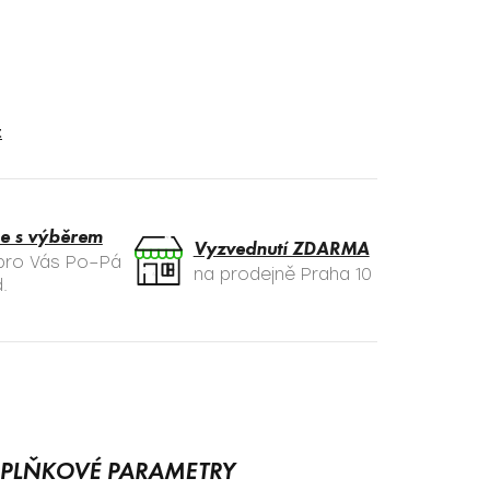
t
e s výběrem
Vyzvednutí ZDARMA
 pro Vás Po–Pá
na prodejně Praha 10
.
PLŇKOVÉ PARAMETRY