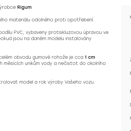
výrobce
Rigum
.
tního materiálu odolného proti opotřebení.
odílu PVC, vybaveny protiskluzovou úpravou ve
, pokud jsou na daném modelu instalovány
 celém obvodu gumové rohože je cca
1 cm
ních měsících unikům vody a nečistot do okolního
rolovat model a rok výroby Vašeho vozu.