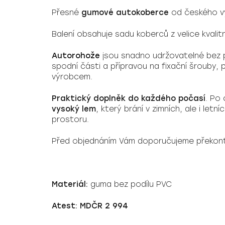
Přesné
gumové autokoberce
od českého 
Balení obsahuje sadu koberců z velice kvali
Autorohože
jsou snadno udržovatelné bez p
spodní části a přípravou na fixační šrouby
výrobcem.
Praktický doplněk do každého počasí
. Po
vysoký lem
, který brání v zimních, ale i let
prostoru.
Před objednáním Vám doporučujeme překont
Materiál:
guma bez podílu PVC
Atest: MDČR 2 994