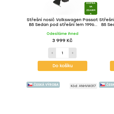
DOPRA
VA
ZDARM
A
Střešní nosič Volkswagen Passat
Střešn
B5 Sedan pod střešní lem 1996-
B5 Se
2005, ALU tyč | HAKR
200
Odesíláme ihned
3 999 Kč
Do košíku
ČESKÁ VÝROBA
ČES
Kód:
ANHVW317