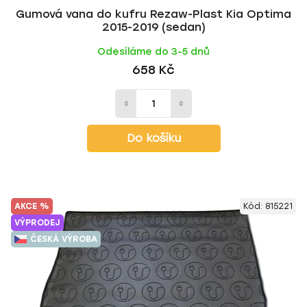
Gumová vana do kufru Rezaw-Plast Kia Optima
2015-2019 (sedan)
Odesíláme do 3-5 dnů
658 Kč
Do košíku
AKCE %
Kód:
815221
VÝPRODEJ
ČESKÁ VÝROBA