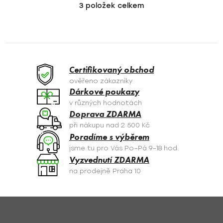
3
položek celkem
O
v
l
á
d
a
Certifikovaný obchod
c
ověřeno zákazníky
í
Dárkové poukazy
p
v různých hodnotách
r
Doprava ZDARMA
v
při nákupu nad 2 500 Kč
k
Poradíme s výběrem
y
jsme tu pro Vás Po–Pá 9–18 hod.
v
Vyzvednutí ZDARMA
ý
na prodejně Praha 10
p
i
s
Z
u
á