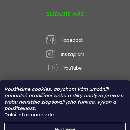
SLEDUJTE NÁS
Facebook
Instagram
YouTube
Používáme cookies, abychom Vám umožnili
Způsoby platby:
pohodlné prohlížení webu a díky analýze provozu
Online
Převod
Dobírka
webu neustále zlepšovali jeho funkce, výkon a
použitelnost.
Způsoby dopravy:
Další informace zde
Nastavení