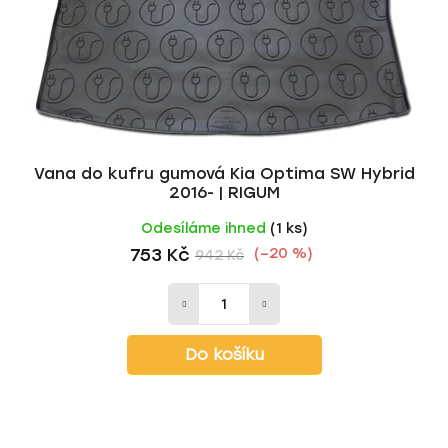
Vana do kufru gumová Kia Optima SW Hybrid
2016- | RIGUM
Odesíláme ihned
(1 ks)
753 Kč
(–20 %)
942 Kč
Do košíku