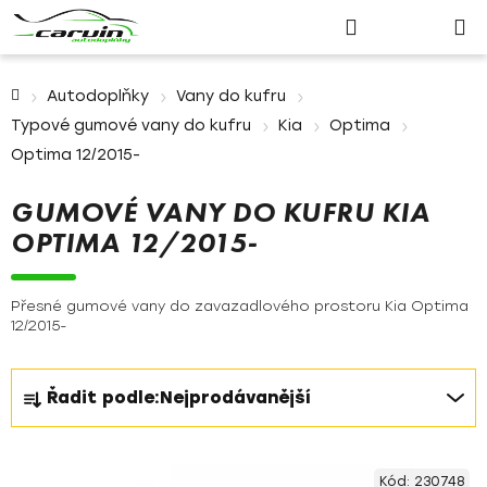
Nákupn
Přejít
Hledat
Přihlášení
na
košík
obsah
Domů
Autodoplňky
Vany do kufru
Typové gumové vany do kufru
Kia
Optima
Optima 12/2015-
GUMOVÉ VANY DO KUFRU KIA
OPTIMA 12/2015-
Přesné gumové vany do zavazadlového prostoru Kia Optima
12/2015-
Ř
Řadit podle:
Nejprodávanější
a
z
V
e
Kód:
230748