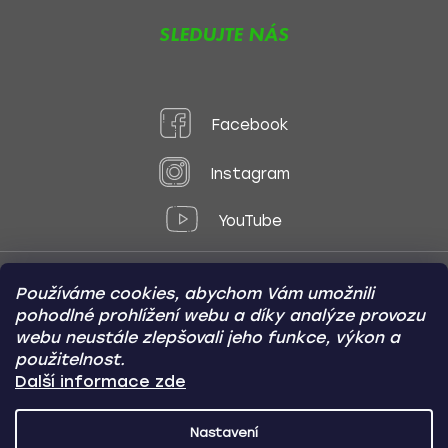
SLEDUJTE NÁS
Facebook
Instagram
YouTube
Používáme cookies, abychom Vám umožnili
Způsoby platby:
pohodlné prohlížení webu a díky analýze provozu
Online
Převod
Dobírka
webu neustále zlepšovali jeho funkce, výkon a
použitelnost.
Způsoby dopravy:
Další informace zde
Nastavení