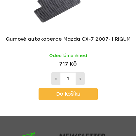
Gumové autokoberce Mazda CX-7 2007- | RIGUM
Odesíláme ihned
717 Kč
Do košíku
Z
á
p