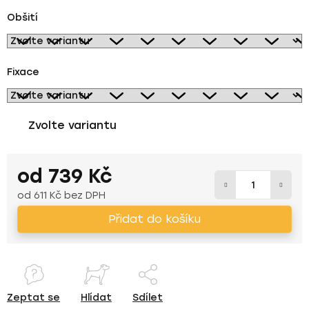
Obšití
Fixace
Zvolte variantu
od
739 Kč
od
611 Kč
bez DPH
Měrná cena:
Přidat do košíku
Zeptat se
Hlídat
Sdílet