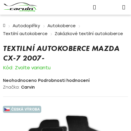
Nákupn
Přejít
Hledat
Přihlášení
na
košík
obsah
Domů
Autodoplňky
Autokoberce
Textilní autokoberce
Zakázkové textilní autokoberce
TEXTILNÍ AUTOKOBERCE MAZDA
CX-7 2007-
Kód:
Zvolte variantu
Průměrné
Neohodnoceno
Podrobnosti hodnocení
hodnocení
Značka:
Carvin
produktu
je
0,0
ČESKÁ VÝROBA
z
5
hvězdiček.