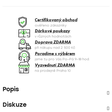
Certifikovaný obchod
ověřeno zákazníky
Dárkové poukazy
v různých hodnotách
Doprava ZDARMA
při nákupu nad 2 500 Kč
Poradíme s výběrem
jsme tu pro Vás Po–Pá 9–18 hod.
Vyzvednutí ZDARMA
na prodejně Praha 10
Popis
Diskuze