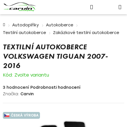
Nákupn
Přejít
Hledat
Přihlášení
na
košík
obsah
Domů
Autodoplňky
Autokoberce
Textilní autokoberce
Zakázkové textilní autokoberce
TEXTILNÍ AUTOKOBERCE
VOLKSWAGEN TIGUAN 2007-
2016
Kód:
Zvolte variantu
Průměrné
3 hodnocení
Podrobnosti hodnocení
hodnocení
Značka:
Carvin
produktu
je
5,0
ČESKÁ VÝROBA
z
5