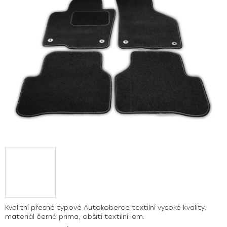
hvězdiček.
Kvalitní přesné typové Autokoberce textilní vysoké kvality,
materiál černá prima, obšití textilní lem.