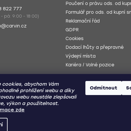
Poučení o právu ods. od kupn
8 822 777
Formulář pro ods. od kupní sm
 - pá: 9:00 - 18:00)
Reklamační řád
o@carvin.cz
GDPR
Cookies
Dodací lhůty a přepravné
Výdejní místa
Kariéra / Volné pozice
 cookies, abychom Vám
Odmítnout
S
ohodlné prohlížení webu a díky
ovozu webu neustále zlepšovali
e, výkon a použitelnost.
Dobírka
Zp
ormace zde
ní
Y
- Všechna práva vyhrazena