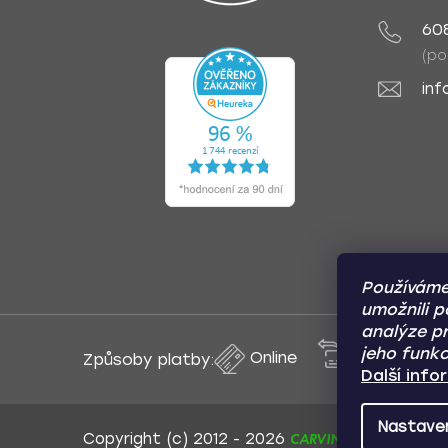
60
(po
inf
Používáme
umožnili p
analýze pr
jeho funkc
Online
Převod
Způsoby platby:
Další inf
Nastave
CARVIN AUTODOPLŇK
Copyright (c) 2012 -
2026