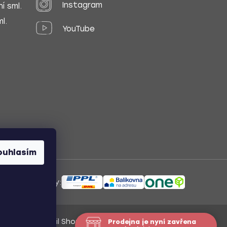
Instagram
í sml.
l.
YouTube
ouhlasím
ůsoby dopravy:
Vytvořil Shoptet
/
Nakódoval Pavel Kuneš
Prodejna je nyní zavřena