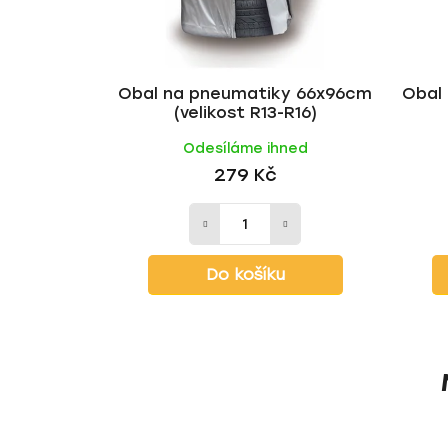
Obal na pneumatiky 66x96cm
Obal
(velikost R13-R16)
Odesíláme ihned
279 Kč
Do košíku
Z
á
p
a
t