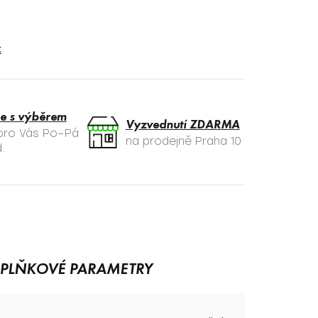
t
e s výběrem
Vyzvednutí ZDARMA
 pro Vás Po–Pá
na prodejně Praha 10
.
PLŇKOVÉ PARAMETRY