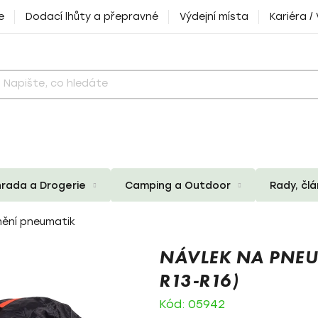
e
Dodací lhůty a přepravné
Výdejní místa
Kariéra /
rada a Drogerie
Camping a Outdoor
Rady, čl
nění pneumatik
NÁVLEK NA PNEUM
R13-R16)
Kód:
05942