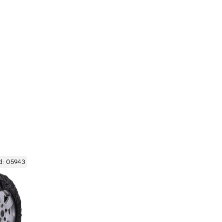
d:
05943