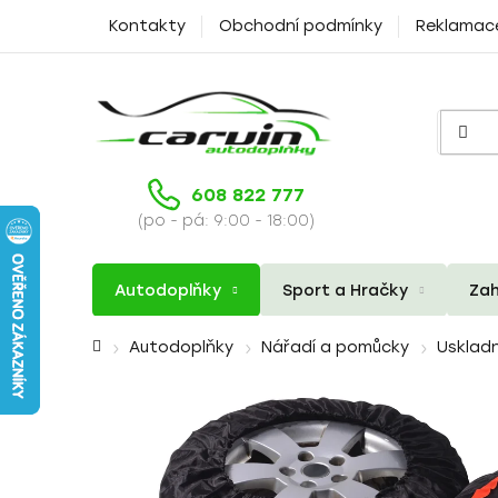
Přejít
Kontakty
Obchodní podmínky
Reklamac
na
obsah
608 822 777
(po - pá: 9:00 - 18:00)
Autodoplňky
Sport a Hračky
Zah
Domů
Autodoplňky
Nářadí a pomůcky
Usklad