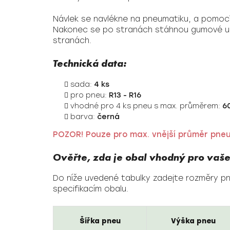
Návlek se navlékne na pneumatiku, a pomoc
Nakonec se po stranách stáhnou gumové upí
stranách.
Technická data:
sada:
4 ks
pro pneu:
R13 - R16
vhodné pro 4 ks pneu s max. průměrem:
6
barva:
černá
POZOR! Pouze pro max. vnější průměr pne
Ověřte, zda je obal vhodný pro vaš
Do níže uvedené tabulky zadejte rozměry pne
specifikacím obalu.
Šířka pneu
Výška pneu