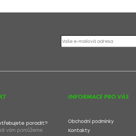
nky či slevy!
Přihlášením souh
KT
INFORMACE PRO VÁS
Obchodní podmínky
třebujete poradit?
di vám pomůžeme.
Kontakty