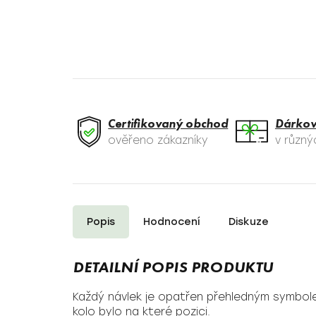
Certifikovaný obchod
Dárkov
ověřeno zákazníky
v různ
Popis
Hodnocení
Diskuze
Každý návlek je opatřen přehledným symbolem
kolo bylo na které pozici.