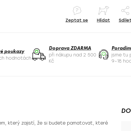
Zeptat se
Hlídat
Sdíle
Doprava ZDARMA
Poradím
é poukazy
při nákupu nad 2 500
jsme tu
ých hodnotách
Kč
9–18 hod
DO
, který zajistí, že si budete pamatovat, které