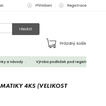
Přihlášení
Registrace
 Volné pozice
Hledat
Prázdný košík
Nákupní
košík
ánky a návody
Výroba podložek pod registrační znač
ATIKY 4KS (VELIKOST