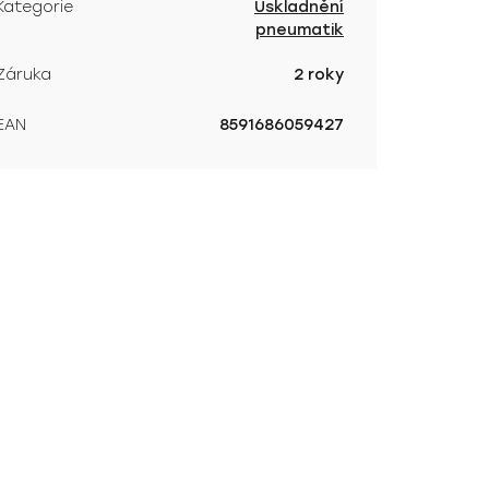
Kategorie
Uskladnění
pneumatik
Záruka
2 roky
EAN
8591686059427