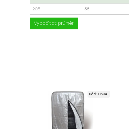
Vypočítat průměr
Kód:
05941