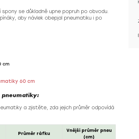
í spony se důkladně upne popruh po obvodu.
náky, aby návlek obepjal pneumatiku i po
0 cm
umatiky 60 cm
e pneumatiky:
umatiky a zjistěte, zda jejich průměr odpovídá
Vnější průměr pneu
Průměr ráfku
(cm)