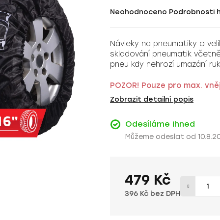
Průměrné
Neohodnoceno
Podrobnosti 
hodnocení
produktu
Návleky na pneumatiky o veliko
je
skladování pneumatik včetně
0,0
pneu kdy nehrozí umazání ruko
z
5
POZOR! Pouze pro max. vně
hvězdiček.
Zobrazit detailní popis
Odesíláme ihned
10.8.2
479 Kč
396 Kč bez DPH
Měrná cena: