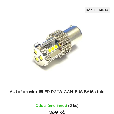
Kód:
LED458W
Autožárovka 15LED P21W CAN-BUS BA15s bílá
Odesíláme ihned
(2 ks)
369 Kč