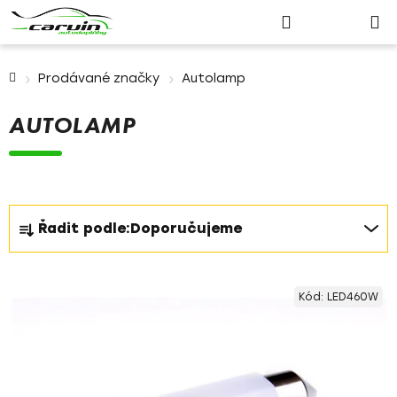
Nákupn
Přejít
Hledat
Přihlášení
na
košík
obsah
Domů
Prodávané značky
Autolamp
AUTOLAMP
Ř
Řadit podle:
Doporučujeme
a
z
V
e
Kód:
LED460W
ý
n
p
í
i
p
s
r