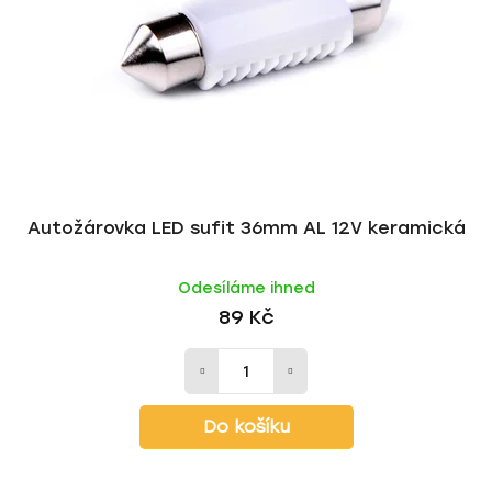
p
o
r
d
o
u
d
k
u
t
k
ů
t
ů
Autožárovka LED sufit 36mm AL 12V keramická
Odesíláme ihned
89 Kč
Do košíku