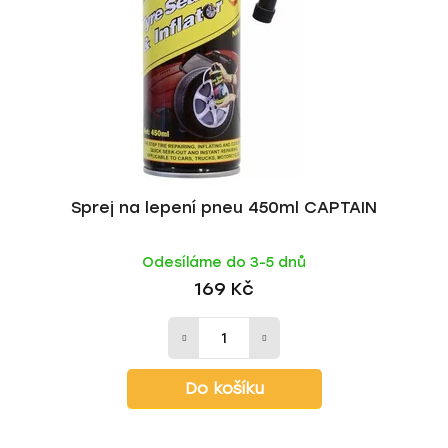
p
o
r
d
o
u
d
k
u
t
k
ů
t
ů
Sprej na lepení pneu 450ml CAPTAIN
Odesíláme do 3-5 dnů
169 Kč
Do košíku