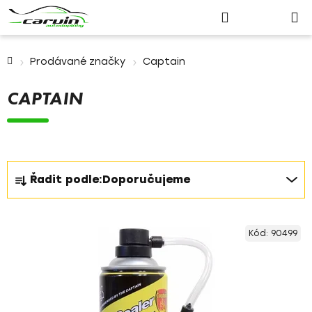
Nákupn
Přejít
Hledat
Přihlášení
na
košík
obsah
Domů
Prodávané značky
Captain
CAPTAIN
Ř
Řadit podle:
Doporučujeme
a
z
V
e
Kód:
90499
ý
n
p
í
i
p
s
r